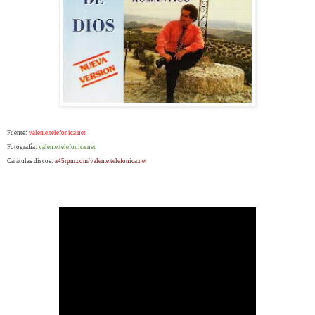
Fuente:
valen.e.telefonica.net
Fotografía:
valen.e.telefonica.net
Carátulas discos:
a45rpm.com/valen.e.telefonica.net