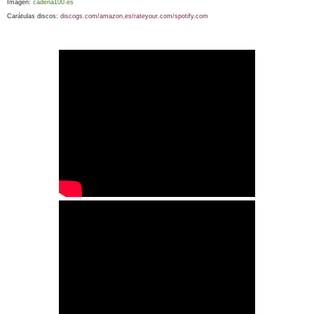
Imagen:
cadena100.es
Carátulas discos:
discogs.com/amazon,es/rateyour.com/spotify.com