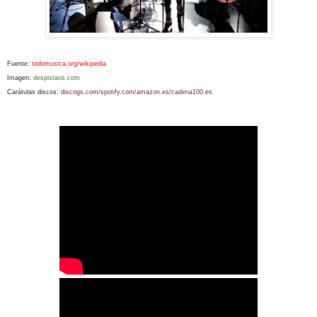
Fuente:
todomusica.org/wikipedia
Imagen:
despistaos.com
Carátulas discos:
discogs.com/spotify.com/amazon.es/cadena100.es