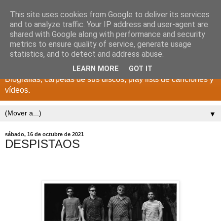
This site uses cookies from Google to deliver its services
DISCOS PARA EL
and to analyze traffic. Your IP address and user-agent are
shared with Google along with performance and security
RECUERDO
metrics to ensure quality of service, generate usage
statistics, and to detect and address abuse.
CANTANTES Y GRUPOS DE LOS AÑOS 1950 a 2022.
LEARN MORE
GOT IT
Biografías, carpetas de sus discos, play lists de canciones y
vídeos.
▼
sábado, 16 de octubre de 2021
DESPISTAOS