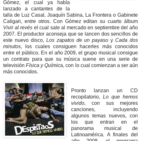
Gómez, el cual ya había
lanzado a cantantes de la
talla de Luz Casal, Joaquín Sabina, La Frontera o Gabinete
Caligari, entre otros. Con Gómez editan su cuarto álbum
Vivir al revés
el cual sale al mercado en septiembre del año
2007. El productor aconseja que se lancen dos sencillos de
este nuevo disco,
Los zapatos de un payaso
y
Cada dos
minutos
, los cuales consiguen hacerles más conocidos
entre el público. En el año 2009, el grupo musical consigue
un contrato para que su música suene en una serie de
televisión
Física y Químic
a, con lo cual comienzan a ser aún
más conocidos.
Pronto lanzan un CD
recopilatorio,
Lo que hemos
vivido
, con sus mejores
canciones, incluyendo
algunos temas nuevos, con
los que entran en el
panorama musical de
Latinoamérica. A finales del
año 2008, el programa