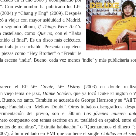
". Con este nombre ha publicado los LPs
(2004) y “Chang y Eng” (2009). Después
ó a viajar con mayor asiduidad a Madrid,
. Su segundo álbum,
If Things Were To Go
n castellano, como
Que no
, con el “Baba
nido al final”. Es un disco más ecléctico,
un trabajo escuchable. Presenta coqueteos
y piezas como “Hey Brother” o “Freak” le
a escena ‘indie’.
Bueno, cada vez menos ‘indie’ y más publicitaria s
parece el EP
We Create, We Dstroy
(2003) en donde realiza
un viejo tema de jazz,
Danke Schöen
, que ya tocó Duke Ellington o
. Bueno, no tanto. También se acuerda de George Harrison y su “All 
age Fanclub en “Mellow Doubt”. Otros trabajos discográficos, desp
erimentación del previo, son el álbum
Los jóvenes mueren ant
mero compuesto con temas escritos en su totalidad en español, entre el
entos de mentiras”, “Extraña habitación” o “Quemaremos el dinero ”;
007), álbum editado en EMI que contiene el single
Colillas en el sue