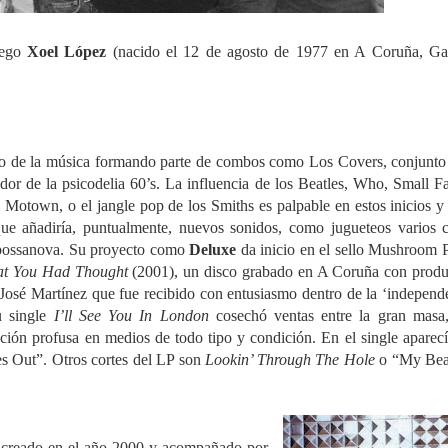
llego
Xoel López
(nacido el 12 de agosto de 1977 en A Coruña, Gal
o de la música formando parte de combos como Los Covers, conjunt
or de la psicodelia 60’s. La influencia de los Beatles, Who, Small F
a Motown, o el jangle pop de los Smiths es palpable en estos inicios y
 que añadiría, puntualmente, nuevos sonidos, como jugueteos varios 
o bossanova. Su proyecto como
Deluxe
da inicio en el sello Mushroom 
t You Had Thought
(2001), un disco grabado en A Coruña con prod
José Martínez que fue recibido con entusiasmo dentro de la ‘independ
su single
I’ll See You In London
cosechó ventas entre la gran masa,
oción profusa en medios de todo tipo y condición.
En el single aparec
es Out”.
Otros cortes del LP son
Lookin’ Through The Hole
o “My Beau
a creado en el año 2000 y acompañado por