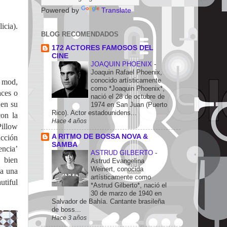
Powered by
Translate
icia).
BLOG RECOMENDADOS
172 ACTORES FAMOSOS DEL
CINE
JOAQUIN PHOENIX
-
Joaquin Rafael Phoenix,
conocido artísticamente
o mod,
como *Joaquin Phoenix*,
aces o
nació el 28 de octubre de
 en su
1974 en San Juan (Puerto
Rico). Actor estadounidens...
con la
Hace 4 años
Pillow
A RITMO DE BOSSA NOVA &
ucción
SAMBA
encia’
ASTRUD GILBERTO
-
 bien
Astrud Evangelina
Weinert, conocida
ía una
artísticamente como
tiful
*Astrud Gilberto*, nació el
30 de marzo de 1940 en
Salvador de Bahía. Cantante brasileña
de boss...
Hace 3 años