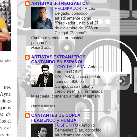
ARTISTAS del REGGAETON
PREDIKADOR
-
Víctor
Delgado, conocido
artísticamente como
*Predikador*, nació el 27
de diciembre de 1983 en
Chiriquí (Panamá).
Cantante y productor musical
panameño ...
Hace 3 años
ARTISTAS EXTRANJEROS
onando
CANTANDO EN ESPAÑOL
TONY DALLARA
-
Antonio
Lardera (TONY
DALLARA), nació el 30 de
junio de 1936 en
Campobasso (Italia) y
 tres
creció en Milán. Terminada
 Wayne
la escuela, comenzó a trabajar primero
Things
...
Hace 6 meses
ojados
es de
CANTANTES DE COPLA,
FLAMENCO y RUMBA
los el
FOSFORITO
-
Antonio
 y
Fin
Fernández Díaz, conocido
lo
.
Su
artísticamente como