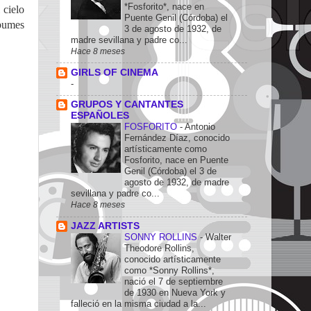
*Fosforito*, nace en
 cielo
Puente Genil (Córdoba) el
bumes
3 de agosto de 1932, de
madre sevillana y padre co...
Hace 8 meses
GIRLS OF CINEMA
-
GRUPOS Y CANTANTES
ESPAÑOLES
FOSFORITO
-
Antonio
Fernández Díaz, conocido
artísticamente como
Fosforito, nace en Puente
Genil (Córdoba) el 3 de
agosto de 1932, de madre
sevillana y padre co...
Hace 8 meses
JAZZ ARTISTS
SONNY ROLLINS
-
Walter
Theodore Rollins,
conocido artísticamente
como *Sonny Rollins*,
nació el 7 de septiembre
de 1930 en Nueva York y
falleció en la misma ciudad a la...