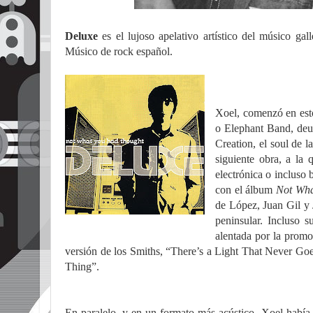
Deluxe
es el lujoso apelativo artístico del músico ga
Músico de rock español.
Xoel, comenzó en est
o Elephant Band, deud
Creation, el soul de l
siguiente obra, a la
electrónica o inclus
con el álbum
Not Wha
de López, Juan Gil y 
peninsular. Incluso 
alentada por la prom
versión de los Smiths, “There’s a Light That Never Go
Thing”.
En paralelo, y en un formato más acústico, Xoel habí