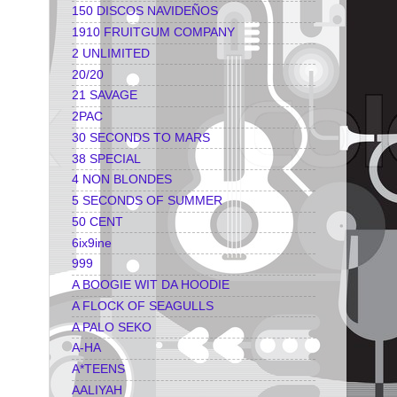
150 DISCOS NAVIDEÑOS
1910 FRUITGUM COMPANY
2 UNLIMITED
20/20
21 SAVAGE
2PAC
30 SECONDS TO MARS
38 SPECIAL
4 NON BLONDES
5 SECONDS OF SUMMER
50 CENT
6ix9ine
999
A BOOGIE WIT DA HOODIE
A FLOCK OF SEAGULLS
A PALO SEKO
A-HA
A*TEENS
AALIYAH