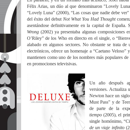
Félix Arias, un dúo al que denominaron "Lovely Luna
“Lovely Luna” (2000), “Las cosas que nadie debe ver"
del éxito del debut
Not What You Had Thought
comenz
asentándose definitivamente en la capital de España
Wrong
(2002) ya presentaba algunas composiciones e
O’Riley” de los Who en directo en el single, o “Bienve
alabado en algunos sectores. No obstante se trata de 
electrónicos, ofrece un homenaje a “Caetano Veloso” 
mantienen como uno de los nombres más populares de l
en promociones televisivas.
Un año después a
versiones.
Actualiza 
Newton hace un siglo
Must Pass” y de Teen
de parte de la exp
tiempo
(2005), el pri
single homónimo, “Ci
de un viaje infinito
(2