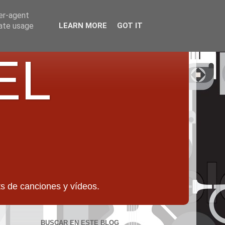
ser-agent
rate usage
LEARN MORE
GOT IT
EL
 de canciones y vídeos.
BUSCAR EN ESTE BLOG