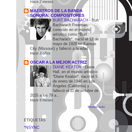
Hace 2 meses
MAESTROS DE LA BANDA
SONORA: COMPOSITORES
BURT BACHARACH
-
Burt
Bacharach Freeman,
conocido en el mundo
artístico como *Burt
Bacharach*, nació el 12 de
mayo de 1928 en Kansas
City (Missouri) y falleció a la edad ...
Hace 3 años
OSCAR A LA MEJOR ACTRIZ
DIANE KEATON
-
Diane
Hall, en el mundo artístico
*Diane Keaton*, nació el 5
de enero de 1946 en Los
Ángeles (California) y
falleció el 11 de octubre de
2025 a los 79 a...
Hace 9 meses
Mostrar todo
ETIQUETAS
*NSYNC