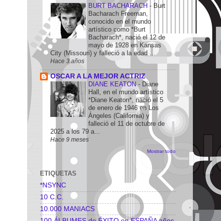
BURT BACHARACH
-
Burt
Bacharach Freeman,
conocido en el mundo
artístico como *Burt
Bacharach*, nació el 12 de
mayo de 1928 en Kansas
City (Missouri) y falleció a la edad ...
Hace 3 años
OSCAR A LA MEJOR ACTRIZ
DIANE KEATON
-
Diane
Hall, en el mundo artístico
*Diane Keaton*, nació el 5
de enero de 1946 en Los
Ángeles (California) y
falleció el 11 de octubre de
2025 a los 79 a...
Hace 9 meses
Mostrar todo
ETIQUETAS
*NSYNC
10 C.C.
10.000 MANIACS
100 ÁLBUMES de ÉXITO en ESPAÑA años