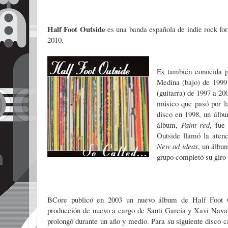
Half Foot Outside
es una banda española de indie rock fo
2010.
Es también conocida po
Medina (bajo) de 1999 
(guitarra) de 1997 a 20
músico que pasó por l
disco en 1998, un álbu
álbum,
Paint red
, fue
Outside llamó la aten
New ad ideas
, un álbu
grupo completó su giro 
BCore publicó en 2003 un nuevo álbum de Half Foot 
producción de nuevo a cargo de Santi García y Xavi Navar
prolongó durante un año y medio. Para su siguiente disco 