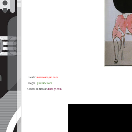
Fuente:
musicoscopio.com
Imagen:
youtube.com
Carátulas discos:
discogs.com