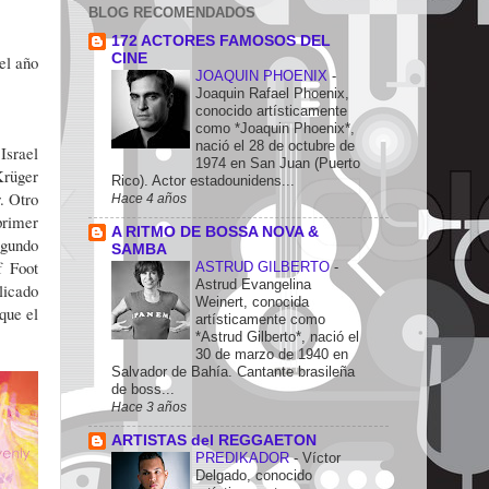
BLOG RECOMENDADOS
172 ACTORES FAMOSOS DEL
CINE
el año
JOAQUIN PHOENIX
-
Joaquin Rafael Phoenix,
conocido artísticamente
como *Joaquin Phoenix*,
nació el 28 de octubre de
Israel
1974 en San Juan (Puerto
Krüger
Rico). Actor estadounidens...
. Otro
Hace 4 años
primer
A RITMO DE BOSSA NOVA &
egundo
SAMBA
f Foot
ASTRUD GILBERTO
-
Astrud Evangelina
licado
Weinert, conocida
que el
artísticamente como
*Astrud Gilberto*, nació el
30 de marzo de 1940 en
Salvador de Bahía. Cantante brasileña
de boss...
Hace 3 años
ARTISTAS del REGGAETON
PREDIKADOR
-
Víctor
Delgado, conocido