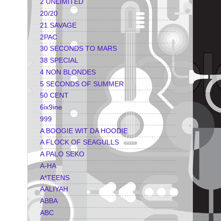
2 UNLIMITED
20/20
21 SAVAGE
2PAC
30 SECONDS TO MARS
38 SPECIAL
4 NON BLONDES
5 SECONDS OF SUMMER
50 CENT
6ix9ine
999
A BOOGIE WIT DA HOODIE
A FLOCK OF SEAGULLS
A PALO SEKO
A-HA
A*TEENS
AALIYAH
ABBA
ABC