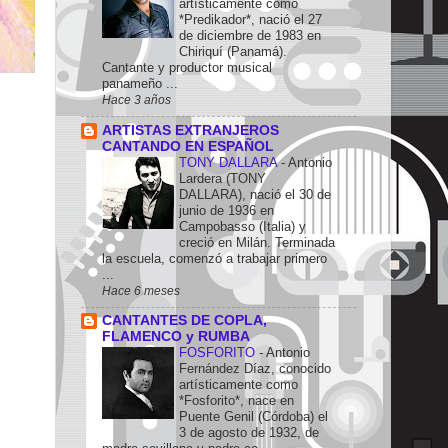
artísticamente como
*Predikador*, nació el 27
de diciembre de 1983 en
Chiriquí (Panamá).
Cantante y productor musical
panameño ...
Hace 3 años
ARTISTAS EXTRANJEROS
CANTANDO EN ESPAÑOL
TONY DALLARA
-
Antonio
Lardera (TONY
DALLARA), nació el 30 de
junio de 1936 en
Campobasso (Italia) y
creció en Milán. Terminada
la escuela, comenzó a trabajar primero
...
Hace 6 meses
CANTANTES DE COPLA,
FLAMENCO y RUMBA
FOSFORITO
-
Antonio
Fernández Díaz, conocido
artísticamente como
*Fosforito*, nace en
Puente Genil (Córdoba) el
3 de agosto de 1932, de