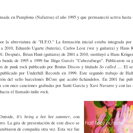
rmada en Pamplona (Nafarroa) el año 1995 y que permaneció activa hasta 
r la abreviatura de "H.F.O." La formación inicial estaba integrada por 
a 2010, Eduardo Ugarte (batería), Carlos Leoz (voz y guitarra) y Hans 
01. Después, Brian Hunt (guitarra) de 2001 a 2010, sustituyó a Hans Krüger
a banda de 1995 a 1999 fue Iñigo Garcés "Cabezafuego".
Publicaron su 
m de punk rock publicado por Brutus Discos y titulado
So called ...
. El s
 publicado por Underhill Records en 1999. Este segundo trabajo de Hal
ción del sello barcelonés BCore que acabó fichándolos. En 2001 fue pub
m con once canciones grabadas por Santi García y Xavi Navarro y con las 
hacia el llamado indie rock.
Outside,
It's being a hot hot summer
, con
ro. La gira de presentación de este disco se
cambiaron de compañía otra vez. Esta vez fue