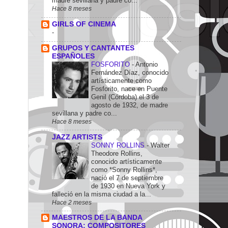
madre sevillana y padre co...
Hace 8 meses
GIRLS OF CINEMA
-
GRUPOS Y CANTANTES
ESPAÑOLES
FOSFORITO
-
Antonio
Fernández Díaz, conocido
artísticamente como
Fosforito, nace en Puente
Genil (Córdoba) el 3 de
agosto de 1932, de madre
sevillana y padre co...
Hace 8 meses
JAZZ ARTISTS
SONNY ROLLINS
-
Walter
Theodore Rollins,
conocido artísticamente
como *Sonny Rollins*,
nació el 7 de septiembre
de 1930 en Nueva York y
falleció en la misma ciudad a la...
Hace 2 meses
MAESTROS DE LA BANDA
SONORA: COMPOSITORES