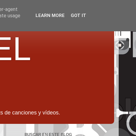
ser-agent
rate usage
LEARN MORE
GOT IT
EL
 de canciones y vídeos.
BUSCAR EN ESTE BLOG