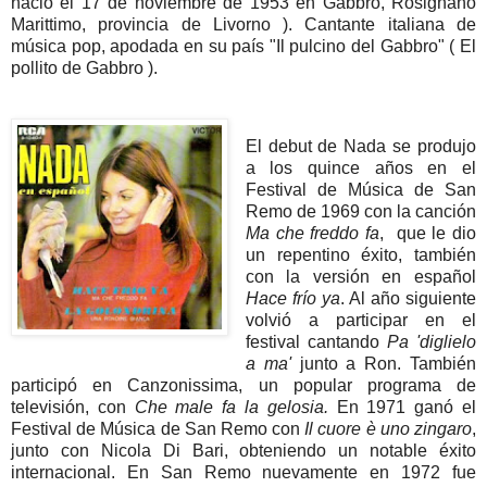
nació el 17 de noviembre de 1953 en Gabbro, Rosignano
Marittimo, provincia de Livorno ). Cantante italiana de
música pop, apodada en su país "Il pulcino del Gabbro" ( El
pollito de Gabbro ).
El debut de Nada se produjo
a los quince años en el
Festival de Música de San
Remo de 1969 con la canción
Ma che freddo fa
,
que le dio
un repentino éxito, también
con la versión en español
Hace frío ya
. Al año siguiente
volvió a participar en el
festival cantando
Pa 'diglielo
a ma'
junto a Ron. También
participó en Canzonissima, un popular programa de
televisión, con
Che male fa la gelosia.
En 1971 ganó el
Festival de Música de San Remo con
Il cuore è uno zingaro
,
junto con Nicola Di Bari, obteniendo un notable éxito
internacional. En San Remo nuevamente en 1972 fue