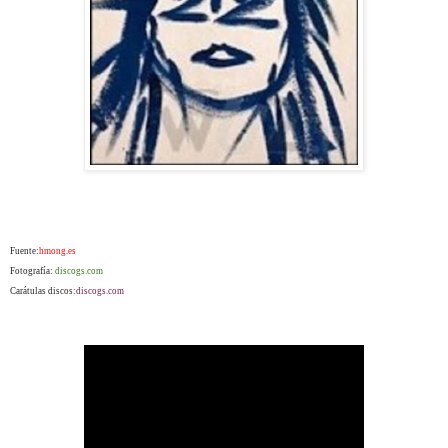
Fuente:
hmong.es
Fotografía:
discogs.com
Carátulas discos:
discogs.com