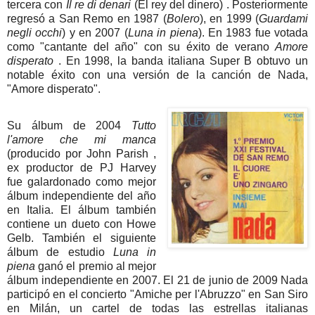
tercera con
Il re di denari
(El rey del dinero) . Posteriormente
regresó a San Remo en 1987 (
Bolero
), en 1999 (
Guardami
negli occhi
) y en 2007 (
Luna in piena
). En 1983 fue votada
como "cantante del año" con su éxito de verano
Amore
disperato
. En 1998, la banda italiana Super B obtuvo un
notable éxito con una versión de la canción de Nada,
"Amore disperato".
Su álbum de 2004
Tutto
l'amore che mi manca
(producido por John Parish ,
ex productor de PJ Harvey
fue galardonado como mejor
álbum independiente del año
en Italia. El álbum también
contiene un dueto con Howe
Gelb. También el siguiente
álbum de estudio
Luna in
piena
ganó el premio al mejor
álbum independiente en 2007. El 21 de junio de 2009 Nada
participó en el concierto "Amiche per l'Abruzzo" en San Siro
en Milán, un cartel de todas las estrellas italianas