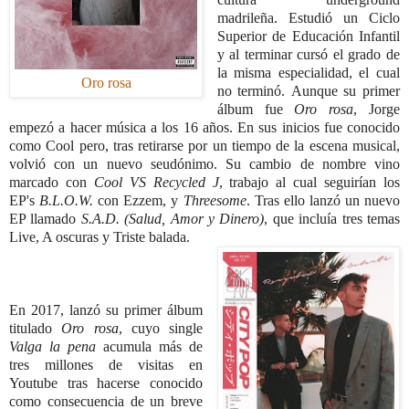
madrileña.
Estudió un Ciclo
Superior de Educación Infantil
y al terminar cursó el grado de
la misma especialidad, el cual
Oro rosa
no terminó.
Aunque su primer
álbum fue
Oro rosa
, Jorge
empezó a hacer música a los 16 años.
En sus inicios fue conocido
como Cool pero, tras retirarse por un tiempo de la escena musical,
volvió con un nuevo seudónimo. Su cambio de nombre vino
marcado con
Cool VS Recycled J
, trabajo al cual seguirían los
EP's
B.L.O.W.
con Ezzem, y
Threesome
. Tras ello lanzó un nuevo
EP llamado
S.A.D. (Salud, Amor y Dinero)
, que incluía tres temas
Live, A oscuras y Triste balada.
En 2017, lanzó su primer álbum
titulado
Oro rosa
, cuyo single
Valga la pena
acumula más de
tres millones de visitas en
Youtube tras hacerse conocido
como consecuencia de un breve