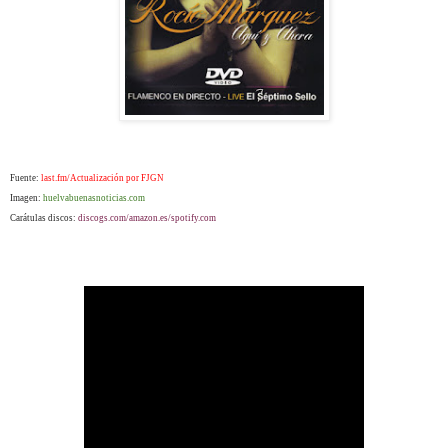
Fuente:
last.fm/Actualización por FJGN
Imagen:
huelvabuenasnoticias.com
Carátulas discos:
discogs.com/amazon.es/spotify.com