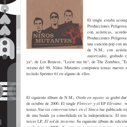
El single estaba acomp
Producciones Peligrosa
con acústicas, acord
Producciones Peligros
una canción pop con un 
de N.M., con acústi
autorizadas
,
grabado e
ya", de Los Brincos, "Leave me be", de The Zombies, "E
verano del 99, Niños Mutantes componen temas nuevos e
teclado Sprinter 61 en alguno de ellos.
El siguiente álbum de N.M.,
Otoño en agosto,
se grabó dur
de octubre de 2000.
El single
Florecer
y el EP
Elévame,
v
temas
Nuevas conversaciones en el Simca
fue publicado e
de una banda ya consolidada en la independencia. El mi
tercer LP,
El sol de invierno
. Su siguiente álbum de edició
en la tierra
(2005). Se atreven a versionar temas conoc