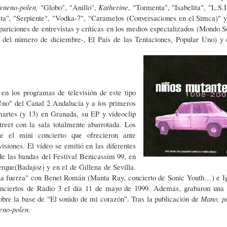
eneno-polen,
"Globo", "Anillo",
Katherine
, "Tormenta", "Isabelita", "L.S.I
sta", "Serpiente", "Vodka-7", "Caramelos (Conversaciones en el Simca)" y
pariciones de entrevistas y críticas en los medios especializados (Mondo S
del número de diciembre-, El País de las Tentaciones, Popular Uno) y 
 en los programas de televisión de este tipo
Uno" del Canal 2 Andalucía y a los primeros
artes (y 13) en Granada, su EP y videoclip
treet con la sala totalmente abarrotada. Los
e el mini concierto que ofrecieron ante
visiones. El vídeo se emitió en las diferentes
de las bandas del Festival Benicassim 99, en
rque(Badajoz) y en el de Gillena de Sevilla.
a fuerza" con Benet Román (Manta Ray, concierto de Sonic Youth…) e I
onciertos de Radio 3 el día 11 de mayo de 1999. Además, grabaron una
bre la base de "El sonido de mi corazón". Tras la publicación de
Mano, p
eno-polen
.