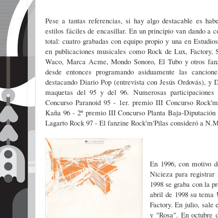
Pese a tantas referencias, si hay algo destacable es hab
estilos fáciles de encasillar.
En un principio van dando a c
total: cuatro grabadas con equipo propio y una en Estudi
en publicaciones musicales como Rock de Lux, Factory, S
Waco, Marca Acme, Mondo Sonoro, El Tubo y otros fanz
desde entonces programando asiduamente las canci
destacando Diario Pop (entrevista con Jesús Ordovás), y 
maquetas del 95 y del 96. Numerosas participaciones 
Concurso Paranoid 95 - 1er. premio III Concurso Rock'm
Kaña 96 - 2º premio III Concurso Planta Baja-Diputación d
Lagarto Rock 97 - El fanzine Rock'm'Pilas consideró a N.M
En 1996, con motivo de
Nicieza para registrar
1998 se graba con la p
abril de 1998 su tema
Factory. En julio, sale
y "Rosa". En octubre