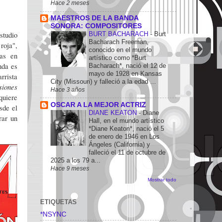
Hace 2 meses
MAESTROS DE LA BANDA
SONORA: COMPOSITORES
studio
BURT BACHARACH
-
Burt
Bacharach Freeman,
roja",
conocido en el mundo
as en
artístico como *Burt
nda es
Bacharach*, nació el 12 de
mayo de 1928 en Kansas
rrista
City (Missouri) y falleció a la edad ...
siones
Hace 3 años
quiere
OSCAR A LA MEJOR ACTRIZ
sde el
DIANE KEATON
-
Diane
rar un
Hall, en el mundo artístico
*Diane Keaton*, nació el 5
de enero de 1946 en Los
Ángeles (California) y
falleció el 11 de octubre de
2025 a los 79 a...
Hace 9 meses
Mostrar todo
ETIQUETAS
*NSYNC