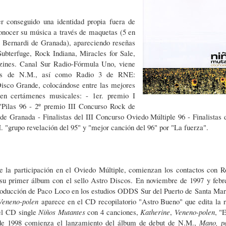
er conseguido una identidad propia fuera de
onocer su música a través de maquetas (5 en
os Bernardi de Granada), apareciendo reseñas
ubterfuge, Rock Indiana, Miracles for Sale,
ines. Canal Sur Radio-Fórmula Uno, viene
ones de N.M., así como Radio 3 de RNE:
Disco Grande, colocándose entre las mejores
en certámenes musicales: - 1er. premio I
'Pilas 96 - 2º premio III Concurso Rock de
e Granada - Finalistas del III Concurso Oviedo Múltiple 96 - Finalistas 
. "grupo revelación del 95" y "mejor canción del 96" por "La fuerza".
 la participación en el Oviedo Múltiple, comienzan los contactos con R
 su primer álbum con el sello Astro Discos. En noviembre de 1997 y febr
roducción de Paco Loco en los estudios ODDS Sur del Puerto de Santa Mar
Veneno-polen
aparece en el CD recopilatorio "Astro Bueno" que edita la r
 el CD single
Niños Mutantes
con 4 canciones,
Katherine
,
Veneno-polen
, "
 de 1998 comienza el lanzamiento del álbum de debut de N.M.,
Mano, p