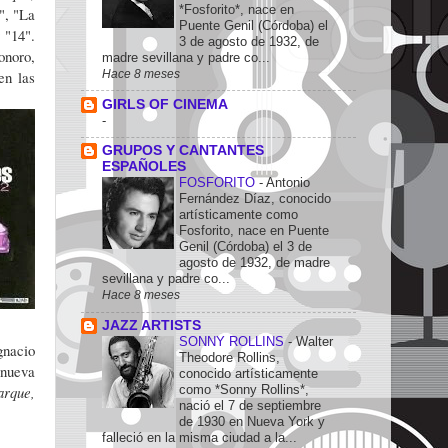
*Fosforito*, nace en
", "La
Puente Genil (Córdoba) el
 "14".
3 de agosto de 1932, de
onoro,
madre sevillana y padre co...
en las
Hace 8 meses
GIRLS OF CINEMA
-
GRUPOS Y CANTANTES
ESPAÑOLES
FOSFORITO
-
Antonio
Fernández Díaz, conocido
artísticamente como
Fosforito, nace en Puente
Genil (Córdoba) el 3 de
agosto de 1932, de madre
sevillana y padre co...
Hace 8 meses
JAZZ ARTISTS
SONNY ROLLINS
-
Walter
gnacio
Theodore Rollins,
 nueva
conocido artísticamente
arque,
como *Sonny Rollins*,
nació el 7 de septiembre
de 1930 en Nueva York y
falleció en la misma ciudad a la...