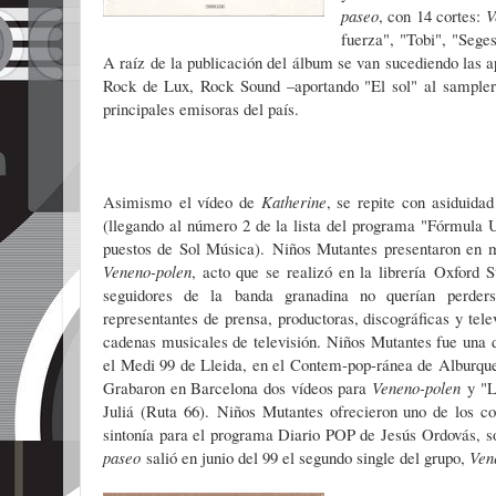
paseo
, con 14 cortes:
V
fuerza", "Tobi", "Sege
A raíz de la publicación del álbum se van sucediendo las a
Rock de Lux, Rock Sound –aportando "El sol" al sampler 
principales emisoras del país.
Asimismo
el vídeo de
Katherine
, se repite con asiduidad
(llegando al número 2 de la lista del programa "Fórmula 
puestos de Sol Música).
Niños Mutantes presentaron en m
Veneno-polen
, acto que se realizó en la librería Oxford S
seguidores de la banda granadina no querían perders
representantes de prensa, productoras, discográficas y tele
cadenas musicales de televisión. Niños Mutantes fue una 
el Medi 99 de Lleida, en el Contem-pop-ránea de Alburque
Grabaron en Barcelona dos vídeos para
Veneno-polen
y "L
Juliá (Ruta 66).
Niños Mutantes ofrecieron uno de los c
sintonía para el programa Diario POP de Jesús Ordovás, so
paseo
salió en junio del 99 el segundo single del grupo,
Ven