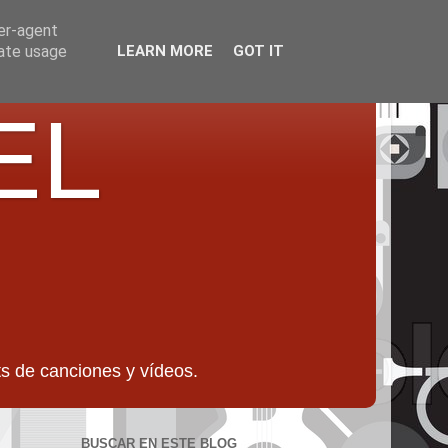
ser-agent
rate usage
LEARN MORE
GOT IT
EL
 de canciones y vídeos.
BUSCAR EN ESTE BLOG