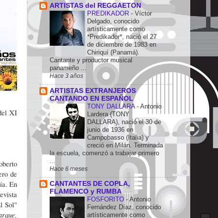
ARTISTAS del REGGAETON
PREDIKADOR
-
Víctor
Delgado, conocido
artísticamente como
*Predikador*, nació el 27
de diciembre de 1983 en
Chiriquí (Panamá).
Cantante y productor musical
panameño ...
Hace 3 años
ARTISTAS EXTRANJEROS
CANTANDO EN ESPAÑOL
TONY DALLARA
-
Antonio
del XI
Lardera (TONY
DALLARA), nació el 30 de
junio de 1936 en
Campobasso (Italia) y
creció en Milán. Terminada
la escuela, comenzó a trabajar primero
...
oberto
Hace 6 meses
ero de
ía. En
CANTANTES DE COPLA,
FLAMENCO y RUMBA
evista
FOSFORITO
-
Antonio
El Sol"
Fernández Díaz, conocido
arque,
artísticamente como