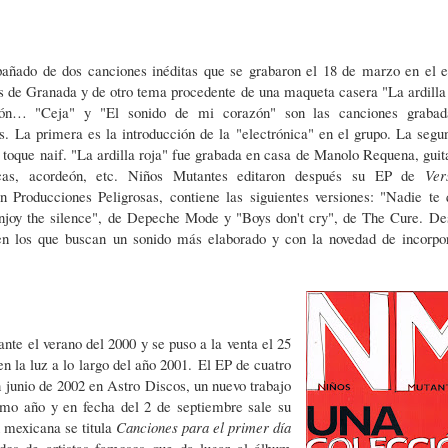
añado de dos canciones inéditas que se grabaron el 18 de marzo en el e
s de Granada y de otro tema procedente de una maqueta casera "La ardilla 
eón… "Ceja" y "El sonido de mi corazón" son las canciones grabad
as.
La primera es la introducción de la "electrónica" en el grupo. La segu
toque naif. "La ardilla roja" fue grabada en casa de Manolo Requena, guita
cas, acordeón, etc. Niños Mutantes editaron después su EP de
Ver
n Producciones Peligrosas, contiene las siguientes versiones: "Nadie te 
njoy the silence", de Depeche Mode y "Boys don't cry", de The Cure.
De
n los que buscan un sonido más elaborado y con la novedad de incorpo
ante el verano del 2000 y se puso a la venta el 25
en la luz a lo largo del año 2001.
El EP de cuatro
n junio de 2002 en Astro Discos, un nuevo trabajo
smo año y en fecha del 2 de septiembre sale su
n mexicana se titula
Canciones para el primer día
idos de artistas famosos que da lugar al álbum