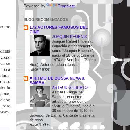
Powered by
Translate
BLOG RECOMENDADOS
o trío
172 ACTORES FAMOSOS DEL
CINE
JOAQUIN PHOENIX
-
Joaquin Rafael Phoenix,
conocido artísticamente
 "Mamá
como *Joaquin Phoenix*,
nació el 28 de octubre de
 grupo
1974 en San Juan (Puerto
ión de
Rico). Actor estadounidens...
en una
Hace 4 años
lturas
A RITMO DE BOSSA NOVA &
r a su
SAMBA
aba la
ASTRUD GILBERTO
-
Astrud Evangelina
jante,
Weinert, conocida
claro:
artísticamente como
, pero
*Astrud Gilberto*, nació el
30 de marzo de 1940 en
arvey,
Salvador de Bahía. Cantante brasileña
de boss...
Hace 3 años