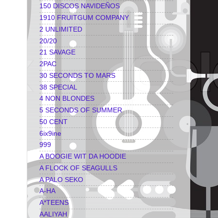
150 DISCOS NAVIDEÑOS
1910 FRUITGUM COMPANY
2 UNLIMITED
20/20
21 SAVAGE
2PAC
30 SECONDS TO MARS
38 SPECIAL
4 NON BLONDES
5 SECONDS OF SUMMER
50 CENT
6ix9ine
999
A BOOGIE WIT DA HOODIE
A FLOCK OF SEAGULLS
A PALO SEKO
A-HA
A*TEENS
AALIYAH