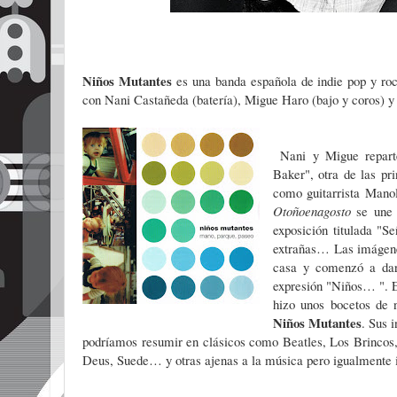
Niños Mutantes
es una banda española de indie pop y ro
con Nani Castañeda (batería), Migue Haro (bajo y coros) y 
Nani y Migue repart
Baker", otra de las pr
como guitarrista Mano
Otoñoenagosto
se une 
exposición titulada "S
extrañas… Las imágenes
casa y comenzó a dar
expresión "Niños… ". E
hizo unos bocetos de 
Niños Mutantes
. Sus 
podríamos resumir en clásicos como Beatles, Los Brincos
Deus, Suede… y otras ajenas a la música pero igualmente i