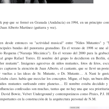
ck pop que se formó en Granada (Andalucía) en 1994, en un principio
com
Juan Alberto Martínez (guitarra y voz).
en desde entonces su "actividad musical" entre "Niños Mutantes" y
incipales bandas del panorama granadino. En el verano de 1998 se une al
lo Requena ("Naranja Mecánica"). En el verano del 2000 para la grabac
al grupo Rafael Torres. El nombre del grupo lo decidieron en Berlín, 
eñor mutante". Imágenes agresivas de niños mutantes, fotos de fetos, escu
 captaron la atención de Juan Alberto, el cantante, que se llevó un poste
 vueltas a las ideas de Sr. Mutante, o Dr. Mutante… A Nani le gust
staba claro. había que mezclar los conceptos. Migue, el bajo, un buen dibu
niños mutantes surfeando entre planetas… El nombre estaba decidido y 
influencias confesadas son muchas, tantas que no hay una que sea prioritaria
, David Bowie, Velvet Underground y contemporáneos como Pixies, P.J. H
mportantes en la construcción de la arquitectura personal de N.M.