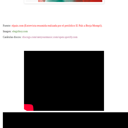
Fuente:
elpais.com (Entrevista resumida realizada por el periódico El País a Borja Mompó).
Imagen:
elegirhoy.com
Carátulas discos:
discogs.com/rateyourmusic.com/open.spotify.com