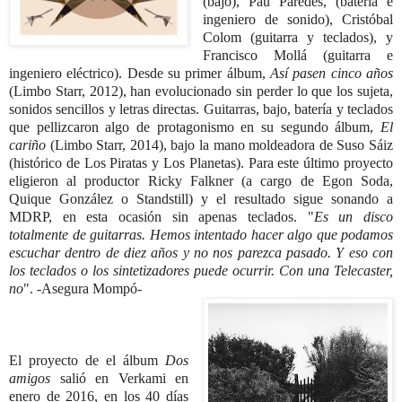
(bajo), Pau Paredes, (batería e
ingeniero de sonido), Cristóbal
Colom (guitarra y teclados), y
Francisco Mollá (guitarra e
ingeniero eléctrico).
Desde su primer álbum,
Así pasen cinco años
(Limbo Starr, 2012), han evolucionado sin perder lo que los sujeta,
sonidos sencillos y letras directas. Guitarras, bajo, batería y teclados
que pellizcaron algo de protagonismo en su segundo álbum,
El
cariño
(Limbo Starr, 2014), bajo la mano moldeadora de Suso Sáiz
(histórico de Los Piratas y Los Planetas). Para este último proyecto
eligieron al productor Ricky Falkner (a cargo de Egon Soda,
Quique González o Standstill) y el resultado sigue sonando a
MDRP, en esta ocasión sin apenas teclados. "
Es un disco
totalmente de guitarras. Hemos intentado hacer algo que podamos
escuchar dentro de diez años y no nos parezca pasado. Y eso con
los teclados o los sintetizadores puede ocurrir. Con una Telecaster,
no
". -Asegura Mompó-
El proyecto de el álbum
Dos
amigos
salió en Verkami en
enero de 2016, en los 40 días