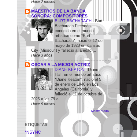
Hace 2 meses
MAESTROS DE LA BANDA
SONORA: COMPOSITORES
BURT BACHARACH
-
Burt
Bacharach Freeman,
conocido en el mundo
artístico como *Burt
Bacharach*, nació el 12 de
mayo de 1928 en Kansas
City (Missouri) y falleció a la edad ...
Hace 3 años
OSCAR A LA MEJOR ACTRIZ
DIANE KEATON
-
Diane
Hall, en el mundo artístico
*Diane Keaton*, nació el 5
de enero de 1946 en Los
Ángeles (California) y
falleció el 11 de octubre de
2025 a los 79 a...
Hace 9 meses
Mostrar todo
ETIQUETAS
*NSYNC