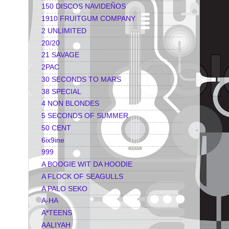
150 DISCOS NAVIDEÑOS
1910 FRUITGUM COMPANY
2 UNLIMITED
20/20
21 SAVAGE
2PAC
30 SECONDS TO MARS
38 SPECIAL
4 NON BLONDES
5 SECONDS OF SUMMER
50 CENT
6ix9ine
999
A BOOGIE WIT DA HOODIE
A FLOCK OF SEAGULLS
A PALO SEKO
A-HA
A*TEENS
AALIYAH