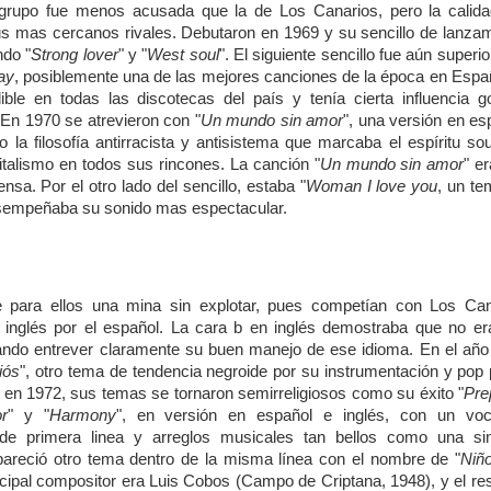
 grupo fue menos acusada que la de Los Canarios, pero la calida
us mas cercanos rivales. Debutaron en 1969 y su sencillo de lanza
ndo "
Strong lover
" y "
West soul
". El siguiente sencillo fue aún superio
ray
, posiblemente una de las mejores canciones de la época en Espa
ble en todas las discotecas del país y tenía cierta influencia g
. En 1970 se atrevieron con "
Un mundo sin amor
", una versión en es
o la filosofía antirracista y antisistema que marcaba el espíritu so
italismo en todos sus rincones. La canción "
Un mundo sin amor
" e
nsa. Por el otro lado del sencillo, estaba "
Woman I love you
, un t
desempeñaba su sonido mas espectacular.
ue para ellos una mina sin explotar, pues competían con Los Can
 inglés por el español. La cara b en inglés demostraba que no er
ando entrever claramente su buen manejo de ese idioma. En el año
iós
", otro tema de tendencia negroide por su instrumentación y pop 
, en 1972, sus temas se tornaron semirreligiosos como su éxito "
Pre
r
" y "
Harmony
", en versión en español e inglés, con un voca
de primera linea y arreglos musicales tan bellos como una sin
areció otro tema dentro de la misma línea con el nombre de "
Niñ
incipal compositor era Luis Cobos (Campo de Criptana, 1948), y el re