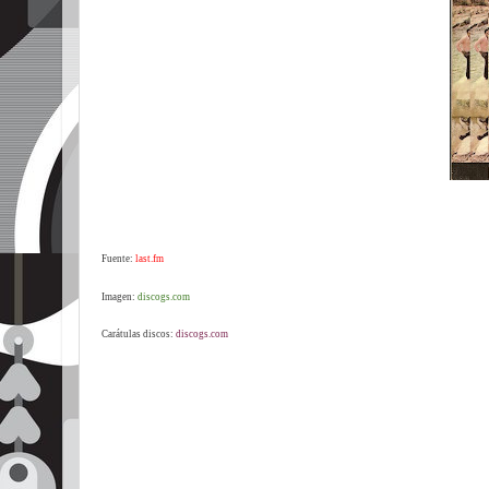
Fuente:
last.fm
Imagen:
discogs.com
Carátulas discos:
discogs.com