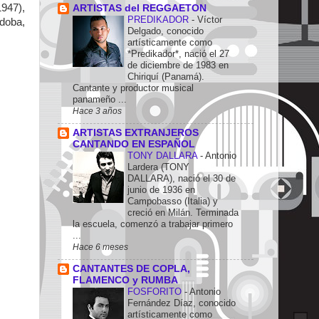
1947),
ARTISTAS del REGGAETON
PREDIKADOR
-
Víctor
rdoba,
Delgado, conocido
artísticamente como
*Predikador*, nació el 27
de diciembre de 1983 en
Chiriquí (Panamá).
Cantante y productor musical
panameño ...
Hace 3 años
ARTISTAS EXTRANJEROS
CANTANDO EN ESPAÑOL
TONY DALLARA
-
Antonio
Lardera (TONY
DALLARA), nació el 30 de
junio de 1936 en
Campobasso (Italia) y
creció en Milán. Terminada
la escuela, comenzó a trabajar primero
...
Hace 6 meses
CANTANTES DE COPLA,
FLAMENCO y RUMBA
FOSFORITO
-
Antonio
Fernández Díaz, conocido
artísticamente como