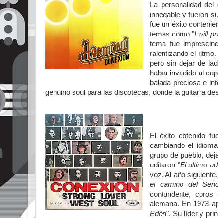
La personalidad del
innegable y fueron s
fue un éxito contenie
temas como "
I will p
tema fue imprescindi
ralentizando el ritmo
pero sin dejar de lad
había invadido al cap
balada preciosa e inte
genuino soul para las discotecas, donde la guitarra 
El éxito obtenido f
cambiando el idioma
grupo de pueblo, dej
editaron "
El ultimo ad
voz. Al año siguiente
el camino del Seño
contundente, coros 
alemana. En 1973 ap
Edén
". Su líder y pr