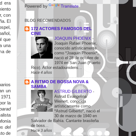
d era
Powered by
Translate
miento
r, con
BLOG RECOMENDADOS
ña. El
ospel,
172 ACTORES FAMOSOS DEL
pañol,
CINE
JOAQUIN PHOENIX
-
ul que
Joaquin Rafael Phoenix,
ra una
conocido artísticamente
ema de
como *Joaquin Phoenix*,
nació el 28 de octubre de
1974 en San Juan (Puerto
Rico). Actor estadounidens...
Hace 4 años
A RITMO DE BOSSA NOVA &
arios
SAMBA
an un
ASTRUD GILBERTO
-
Astrud Evangelina
 1971
Weinert, conocida
por la
artísticamente como
parad
*Astrud Gilberto*, nació el
lista
30 de marzo de 1940 en
Salvador de Bahía. Cantante brasileña
fonía
de boss...
os del
Hace 3 años
sto de