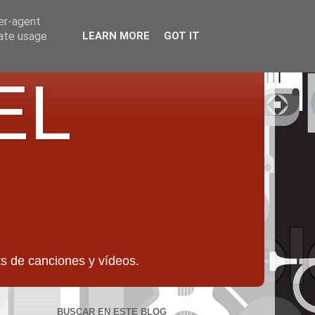
ser-agent
rate usage
LEARN MORE
GOT IT
EL
 de canciones y vídeos.
BUSCAR EN ESTE BLOG