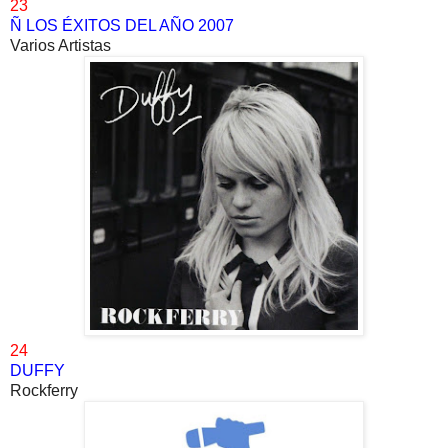
23
Ñ LOS ÉXITOS DEL AÑO 2007
Varios Artistas
24
DUFFY
Rockferry