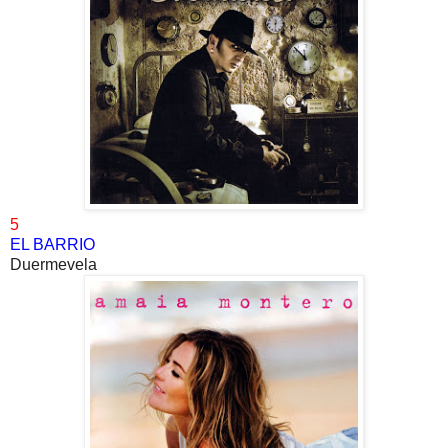
5
EL BARRIO
Duermevela