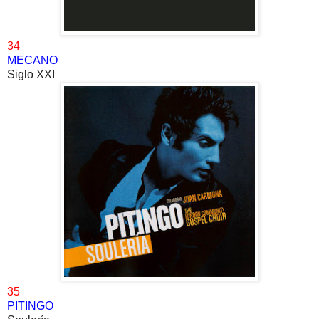
34
MECANO
Siglo XXI
35
PITINGO