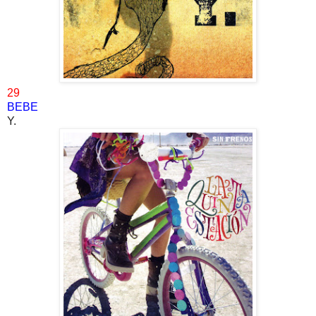
29
BEBE
Y.