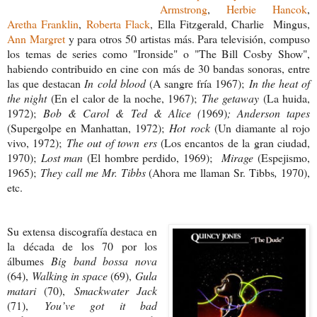
Armstrong
,
Herbie Hancok
,
Aretha Franklin
,
Roberta Flack
, Ella Fitzgerald, Charlie Mingus,
Ann Margret
y para otros 50 artistas más. Para televisión, compuso
los temas de series como "Ironside" o "The Bill Cosby Show",
habiendo contribuido en cine con más de 30 bandas sonoras, entre
las que destacan
In cold blood
(A sangre fría 1967);
In the heat of
the night
(En el calor de la noche, 1967);
The getaway
(La huida,
1972);
Bob & Carol & Ted & Alice (
1969)
; Anderson tapes
(Supergolpe en Manhattan, 1972);
Hot rock
(Un diamante al rojo
vivo, 1972);
The out of town ers
(Los encantos de la gran ciudad,
1970);
Lost man
(El hombre perdido, 1969);
Mirage
(Espejismo,
1965);
They call me Mr. Tibbs
(Ahora me llaman Sr. Tibbs
,
1970),
etc.
Su extensa discografía destaca en
la década de los 70 por los
álbumes
Big band bossa nova
(64),
Walking in space
(69),
Gula
matari
(70),
Smackwater Jack
(71),
You’ve got it bad