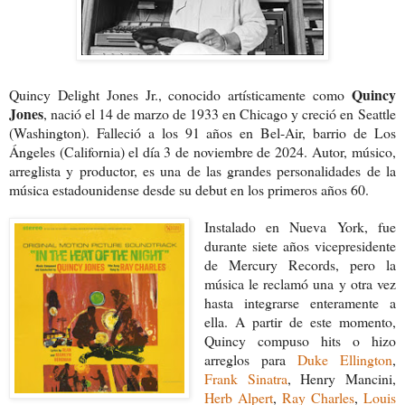
Quincy
Quincy Delight Jones Jr., conocido artísticamente como
Jones
, nació el 14 de marzo de 1933 en Chicago y creció en
Seattle
(Washington). Falleció a los 91 años en Bel-Air, barrio de Los
Ángeles (California) el día 3 de noviembre de 2024.
Autor, músico,
arreglista y productor, es una de las grandes personalidades de la
música estadounidense desde su debut en los primeros años 60.
Instalado en Nueva York, fue
durante siete años vicepresidente
de Mercury Records, pero la
música le reclamó una y otra vez
hasta integrarse enteramente a
ella. A partir de este momento,
Quincy compuso hits o hizo
arreglos para
Duke Ellington
,
Frank Sinatra
, Henry Mancini,
Herb Alpert
,
Ray Charles
,
Louis