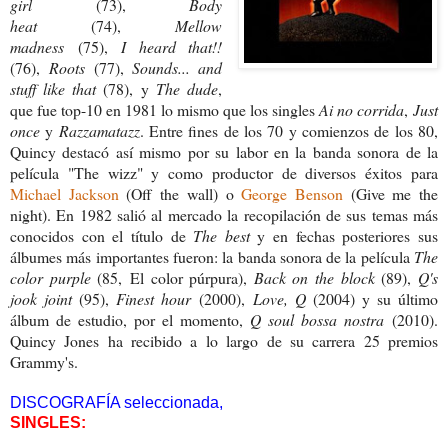
girl
(73),
Body
heat
(74),
Mellow
madness
(75),
I heard that!!
(76),
Roots
(77),
Sounds... and
stuff like that
(78), y
The dude
,
que fue top-10 en 1981 lo mismo que los singles
Ai no corrida
,
Just
once
y
Razzamatazz
. Entre fines de los 70 y comienzos de los 80,
Quincy destacó así mismo por su labor en la banda sonora de la
película "The wizz" y como productor de diversos éxitos para
Michael Jackson
(Off the wall) o
George Benson
(Give me the
night). En 1982 salió al mercado la recopilación de sus temas más
conocidos con el título de
The best
y en fechas posteriores sus
álbumes más importantes fueron: la banda sonora de la película
The
color purple
(85, El color púrpura),
Back on the block
(89),
Q's
jook joint
(95),
Finest hour
(2000),
Love, Q
(2004) y su último
álbum de estudio, por el momento,
Q soul bossa nostra
(2010).
Quincy Jones ha recibido a lo largo de su carrera 25 premios
Grammy's.
DISCOGRAFÍA seleccionada,
SINGLES: