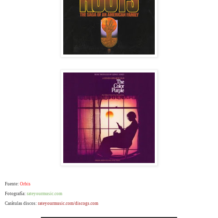
Fuente:
Orbis
Fotografía:
rateyourmusic.com
Carátulas discos:
rateyourmusic.com/discogs.com