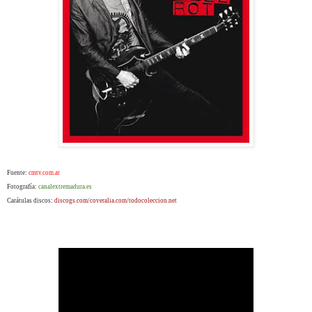
Fuente:
cmtv.com.ar
Fotografía:
canalextremadura.es
Carátulas discos:
discogs.com/coveralia.com/todocoleccion.net