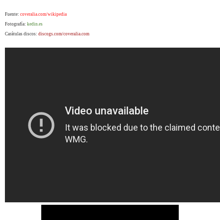
Fuente:
coveralia.com/wikipedia
Fotografía:
kedin.es
Carátulas discos:
discogs.com/coveralia.com