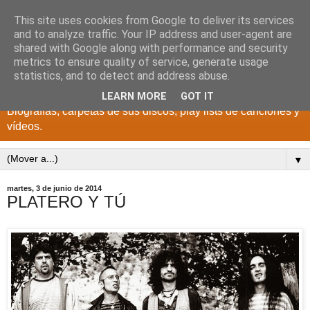
This site uses cookies from Google to deliver its services
DISCOS PARA EL
and to analyze traffic. Your IP address and user-agent are
shared with Google along with performance and security
RECUERDO
metrics to ensure quality of service, generate usage
statistics, and to detect and address abuse.
CANTANTES Y GRUPOS DE LOS AÑOS 1950 a 2022.
LEARN MORE
GOT IT
Biografías, carpetas de sus discos, play lists de canciones y
vídeos.
▼
martes, 3 de junio de 2014
PLATERO Y TÚ