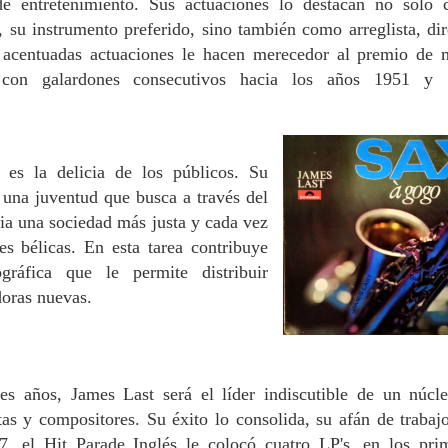
e entretenimiento. Sus actuaciones lo destacan no sólo
, su instrumento preferido, sino también como arreglista, dir
 acentuadas actuaciones le hacen merecedor al premio de 
, con galardones consecutivos hacia los años 1951 y 
es la delicia de los públicos. Su
 una juventud que busca a través del
cia una sociedad más justa y cada vez
nes bélicas.
En esta tarea contribuye
ográfica que le permite distribuir
oras nuevas.
tes años, James Last será el líder indiscutible de un núcl
stas y compositores. Su éxito lo consolida, su afán de trabaj
7, el Hit Parade Inglés le colocó cuatro LP's, en los pri