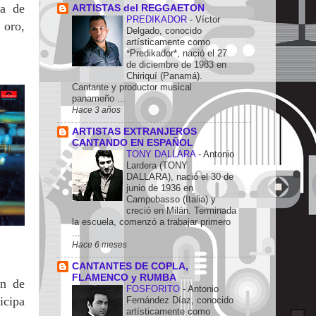
da de
ARTISTAS del REGGAETON
PREDIKADOR
-
Víctor
 oro,
Delgado, conocido
artísticamente como
*Predikador*, nació el 27
de diciembre de 1983 en
Chiriquí (Panamá).
Cantante y productor musical
panameño ...
Hace 3 años
ARTISTAS EXTRANJEROS
CANTANDO EN ESPAÑOL
TONY DALLARA
-
Antonio
Lardera (TONY
DALLARA), nació el 30 de
junio de 1936 en
Campobasso (Italia) y
creció en Milán. Terminada
la escuela, comenzó a trabajar primero
...
Hace 6 meses
CANTANTES DE COPLA,
FLAMENCO y RUMBA
en de
FOSFORITO
-
Antonio
icipa
Fernández Díaz, conocido
artísticamente como