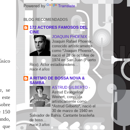
Powered by
Translate
BLOG RECOMENDADOS
172 ACTORES FAMOSOS DEL
CINE
JOAQUIN PHOENIX
-
Joaquin Rafael Phoenix,
conocido artísticamente
como *Joaquin Phoenix*,
nació el 28 de octubre de
1974 en San Juan (Puerto
úsico
Rico). Actor estadounidens...
Hace 4 años
A RITMO DE BOSSA NOVA &
SAMBA
ASTRUD GILBERTO
-
e, se
Astrud Evangelina
 este
Weinert, conocida
artísticamente como
sobre
*Astrud Gilberto*, nació el
30 de marzo de 1940 en
e 150
Salvador de Bahía. Cantante brasileña
undo,
de boss...
Hace 3 años
s que