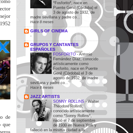
 como
*Fosforito*, nace en
Puente Genil (Córdoba) el
ector
3 de agosto de 1932, de
mejor
madre sevillana y padre co...
Hace 8 meses
1952
GIRLS OF CINEMA
-
GRUPOS Y CANTANTES
ESPAÑOLES
FOSFORITO
-
Antonio
Fernández Díaz, conocido
artísticamente como
Fosforito, nace en Puente
Genil (Córdoba) el 3 de
agosto de 1932, de madre
sevillana y padre co...
Hace 8 meses
JAZZ ARTISTS
SONNY ROLLINS
-
Walter
Theodore Rollins,
conocido artísticamente
como *Sonny Rollins*,
eo de
nació el 7 de septiembre
o que
de 1930 en Nueva York y
falleció en la misma ciudad a la...
meros