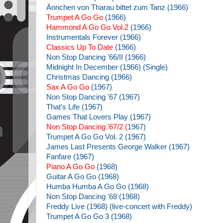
Ännchen von Tharau bittet zum Tanz (1966)
Trumpet A Go Go
(1966)
Hammond A Go Go Vol.2
(1966)
Instrumentals Forever (1966)
Classics Up To Date
(1966)
Non Stop Dancing '66/II (1966)
Midnight In December (1966) (Single)
Christmas Dancing (1966)
Sax A Go Go
(1967)
Non Stop Dancing '67 (1967)
That's Life (1967)
Games That Lovers Play (1967)
Non Stop Dancing '67/2 (
1967)
Trumpet A Go Go Vol. 2 (1967)
James Last Presents George Walker (1967)
Fanfare (1967)
Piano A Go Go
(1968)
Guitar A Go Go (1968)
Humba Humba A Go Go (1968)
Non Stop Dancing '68 (1968)
Freddy Live (1968) (live-concert with Freddy)
Trumpet A Go Go 3 (1968)