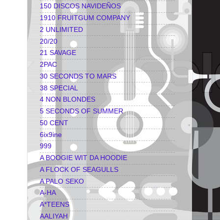
150 DISCOS NAVIDEÑOS
1910 FRUITGUM COMPANY
2 UNLIMITED
20/20
21 SAVAGE
2PAC
30 SECONDS TO MARS
38 SPECIAL
4 NON BLONDES
5 SECONDS OF SUMMER
50 CENT
6ix9ine
999
A BOOGIE WIT DA HOODIE
A FLOCK OF SEAGULLS
A PALO SEKO
A-HA
A*TEENS
AALIYAH