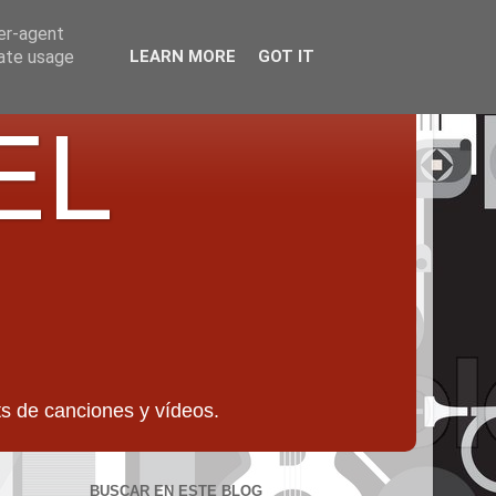
ser-agent
rate usage
LEARN MORE
GOT IT
EL
 de canciones y vídeos.
BUSCAR EN ESTE BLOG