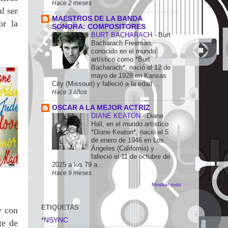
Hace 2 meses
l ser
MAESTROS DE LA BANDA
or la
SONORA: COMPOSITORES
BURT BACHARACH
-
Burt
Bacharach Freeman,
conocido en el mundo
artístico como *Burt
Bacharach*, nació el 12 de
mayo de 1928 en Kansas
City (Missouri) y falleció a la edad ...
Hace 3 años
OSCAR A LA MEJOR ACTRIZ
DIANE KEATON
-
Diane
Hall, en el mundo artístico
*Diane Keaton*, nació el 5
de enero de 1946 en Los
Ángeles (California) y
falleció el 11 de octubre de
2025 a los 79 a...
Hace 9 meses
Mostrar todo
ETIQUETAS
y con
*NSYNC
te de