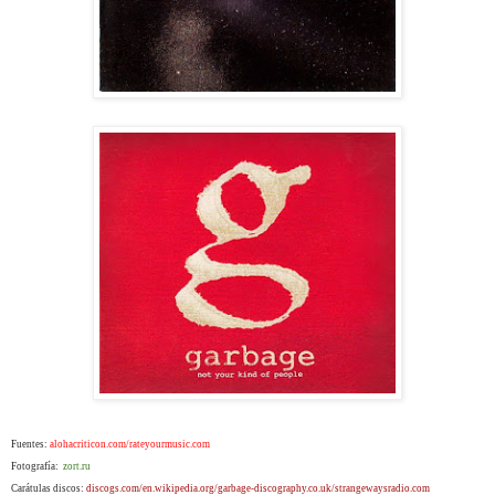
Fuentes:
alohacriticon.com/rateyourmusic.com
Fotografía:
zort.ru
Carátulas discos:
discogs.com/en.wikipedia.org/garbage-discography.co.uk/strangewaysradio.com