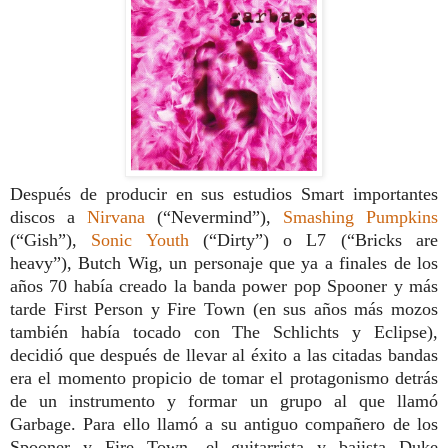
Después de producir en sus estudios Smart importantes
discos a
Nirvana
(“Nevermind”),
Smashing Pumpkins
(“Gish”),
Sonic Youth
(“Dirty”) o L7 (“Bricks are
heavy”), Butch Wig, un personaje que ya a finales de los
años 70 había creado la banda power pop Spooner y más
tarde First Person y Fire Town (en sus años más mozos
también había tocado con The Schlichts y Eclipse),
decidió que después de llevar al éxito a las citadas bandas
era el momento propicio de tomar el protagonismo detrás
de un instrumento y formar un grupo al que llamó
Garbage. Para ello llamó a su antiguo compañero de los
Spooner y Fire Town, el guitarrista y bajista Duke