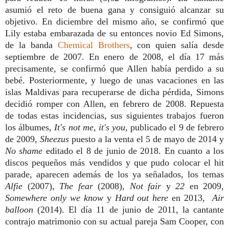
asumió el reto de buena gana y consiguió alcanzar su
objetivo. En diciembre del mismo año, se confirmó que
Lily estaba embarazada de su entonces novio Ed Simons,
de la banda
Chemical Brothers
, con quien salía desde
septiembre de 2007. En enero de 2008, el día 17 más
precisamente, se confirmó que Allen había perdido a su
bebé. Posteriormente, y luego de unas vacaciones en las
islas Maldivas para recuperarse de dicha pérdida, Simons
decidió romper con Allen, en febrero de 2008. Repuesta
de todas estas incidencias, sus siguientes trabajos fueron
los álbumes,
It's not me, it's you
, publicado el 9 de febrero
de 2009,
Sheezus
puesto a la venta el 5 de mayo de 2014 y
No shame
editado el 8 de junio de 2018. En cuanto a los
discos pequeños más vendidos y que pudo colocar el hit
parade, aparecen además de los ya señalados, los temas
Alfie
(2007),
The fear
(2008),
Not fair
y
22
en
2009,
Somewhere only we know
y
Hard out here
en 2013,
Air
balloon
(2014). El día 11 de junio de 2011, la cantante
contrajo matrimonio con su actual pareja Sam Cooper, con