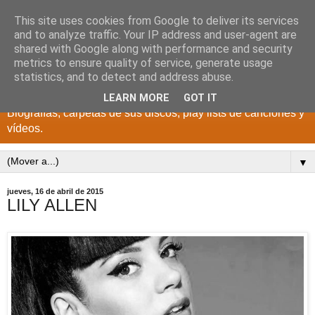
This site uses cookies from Google to deliver its services
DISCOS PARA EL
and to analyze traffic. Your IP address and user-agent are
shared with Google along with performance and security
RECUERDO
metrics to ensure quality of service, generate usage
statistics, and to detect and address abuse.
CANTANTES Y GRUPOS DE LOS AÑOS 1950 a 2022.
LEARN MORE
GOT IT
Biografías, carpetas de sus discos, play lists de canciones y
vídeos.
▼
jueves, 16 de abril de 2015
LILY ALLEN