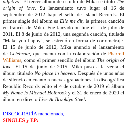
adjetivo
” El tercer álbum de estudio de Mika se tituló
The
origin of love
. Su lanzamiento tuvo lugar el 16 de
septiembre de 2012 bajo el sello de Island Records. El
primer single del álbum es
Elle me dit
, la primera canción
en francés de Mika. Fue lanzado on-line el 1 de julio de
2011. El 8 de junio de 2012, una segunda canción, titulada
"Make you happy", se estrenó en forma de cortometraje.
El 15 de junio de 2012, Mika anunció el lanzamiento
de
Celebrate
, que cuenta con la colaboración de
Pharrell
Williams
, como el primer sencillo del álbum
The origin of
love
. El 15 de junio de 2015, Mika puso a la venta el
álbum titulado
No place in heaven
. Después de unos años
de silencio en cuanto a nuevas grabaciones, la discográfica
Republic Records edito el 4 de octubre de 2019 el álbum
My Name Is Michael Holbrook
y el 31 de enero de 2020 el
álbum en directo
Live At Brooklyn Steel
.
DISCOGRAFÍA mencionada,
SINGLES y EP: