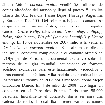
álbum
Life in cartoon motion
vendió 5,6 millones de
copias alrededor del mundo y llegó al puesto #1 en los
Charts de: UK, Francia, Países Bajos, Noruega, Argentina
y European Top 100. Del primer trabajo del cantante se
desprendieron muchos éxitos, además de la popular
canción
Grace Kelly
, tales como:
Love today
,
Lollipop
,
Relax, take it easy
,
Big girl (you are beautiful)
y
Happy
ending
. El 13 de noviembre de 2007 salió a la venta el
DVD
Live in cartoon motion
. Este álbum en directo
incluye el concierto completo que el cantante ofreció en
L’Olympia de París, un documental exclusivo sobre la
marcha de su gira mundial, actuaciones en formato
acústico exclusivas para este lanzamiento, videoclips y
otros contenidos inéditos. Mika recibió una nominación en
los premios Grammy de 2008 por
Love today
como Mejor
Grabación Dance. El 4 de julio de 2008 tuvo lugar un
concierto en el Parc des Princes París ante 55.000
personas. Inicialmente el concierto iba a ser para una
cadena de radio, la cual iba a tener varios cantantes