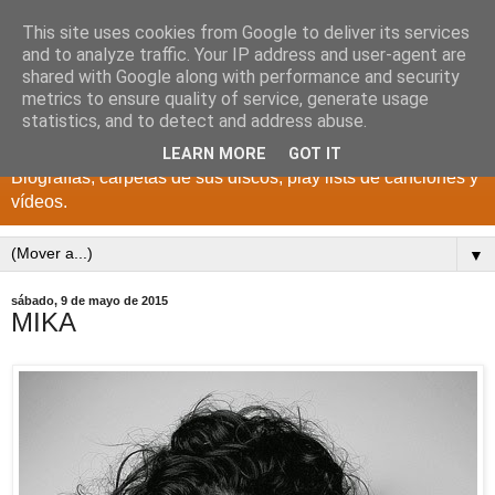
This site uses cookies from Google to deliver its services
DISCOS PARA EL
and to analyze traffic. Your IP address and user-agent are
shared with Google along with performance and security
RECUERDO
metrics to ensure quality of service, generate usage
statistics, and to detect and address abuse.
CANTANTES Y GRUPOS DE LOS AÑOS 1950 a 2022.
LEARN MORE
GOT IT
Biografías, carpetas de sus discos, play lists de canciones y
vídeos.
▼
sábado, 9 de mayo de 2015
MIKA