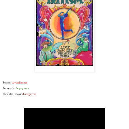
Fuente:
coveralia.com
Fotografía:
fanpop.com
Carátulas discos:
discogs.com