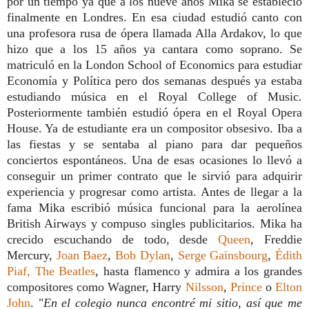
por un tiempo ya que a los nueve años Mika se estableció
finalmente en Londres.
En esa ciudad estudió canto con
una profesora rusa de ópera llamada Alla Ardakov, lo que
hizo que a los 15 años ya cantara como soprano. Se
matriculó en la London School of Economics para estudiar
Economía y Política pero dos semanas después ya estaba
estudiando música en el Royal College of Music.
Posteriormente también estudió ópera en el Royal Opera
House. Ya de estudiante era un compositor obsesivo. Iba a
las fiestas y se sentaba al piano para dar pequeños
conciertos espontáneos. Una de esas ocasiones lo llevó a
conseguir un primer contrato que le sirvió para adquirir
experiencia y progresar como artista. Antes de llegar a la
fama Mika escribió música funcional para la aerolínea
British Airways y compuso singles publicitarios. Mika ha
crecido escuchando de todo, desde
Queen
, Freddie
Mercury,
Joan Baez
,
Bob Dylan
,
Serge Gainsbourg
,
Édith
Piaf,
The Beatles
, hasta flamenco y admira a los grandes
compositores como Wagner, Harry
Nilsson
,
Prince
o
Elton
John
. "
En el colegio nunca encontré mi sitio, así que me