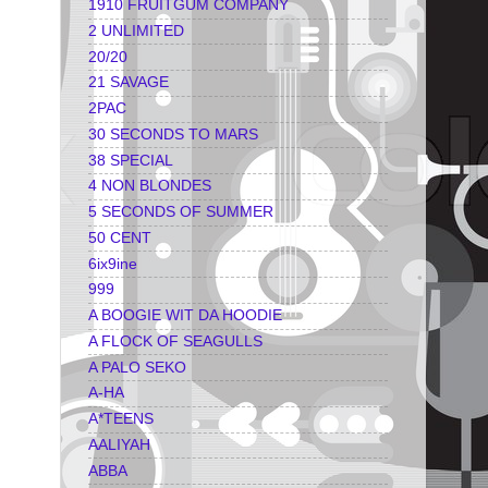
1910 FRUITGUM COMPANY
2 UNLIMITED
20/20
21 SAVAGE
2PAC
30 SECONDS TO MARS
38 SPECIAL
4 NON BLONDES
5 SECONDS OF SUMMER
50 CENT
6ix9ine
999
A BOOGIE WIT DA HOODIE
A FLOCK OF SEAGULLS
A PALO SEKO
A-HA
A*TEENS
AALIYAH
ABBA