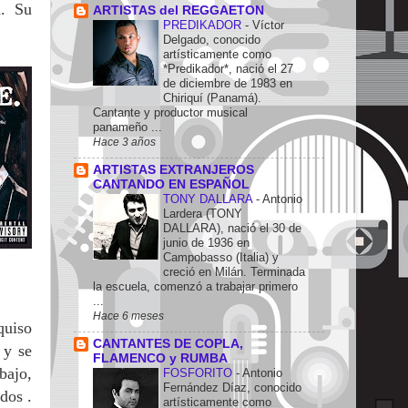
d. Su
ARTISTAS del REGGAETON
PREDIKADOR
-
Víctor
Delgado, conocido
artísticamente como
*Predikador*, nació el 27
de diciembre de 1983 en
Chiriquí (Panamá).
Cantante y productor musical
panameño ...
Hace 3 años
ARTISTAS EXTRANJEROS
CANTANDO EN ESPAÑOL
TONY DALLARA
-
Antonio
Lardera (TONY
DALLARA), nació el 30 de
junio de 1936 en
Campobasso (Italia) y
creció en Milán. Terminada
la escuela, comenzó a trabajar primero
...
Hace 6 meses
quiso
CANTANTES DE COPLA,
 y se
FLAMENCO y RUMBA
bajo,
FOSFORITO
-
Antonio
Fernández Díaz, conocido
dos .
artísticamente como