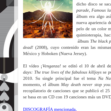
dicho disco se sac
parade, Famous la
álbum era algo as
nueva apariencia d
pelo de un color m
quimioterapia, ha
álbum
The black 
dead!
(2008), cuyo contenido eran las mismas
México y Hoboken (Nueva Jersey).
El vídeo ¡
Venganza!
se editó el 10 de abril 
days: The true lives of the fabulous killjoys
se p
2010. Su single principal fue el tema
Na Na
momento, el álbum
May death never stop you
recopilatorio de canciones que se publicó el 2
se basa en un CD con 19 canciones más un DVD
DISCOGRAFÍA mencionada,