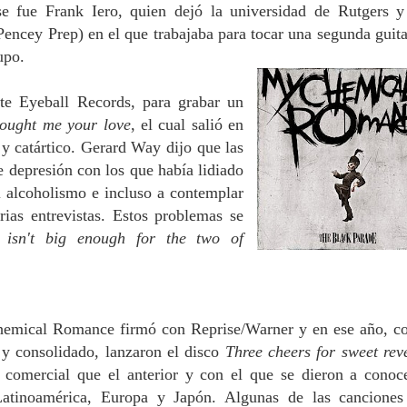
se fue Frank Iero, quien dejó la universidad de Rutgers y
Pencey Prep) en el que trabajaba para tocar una segunda guita
upo.
te Eyeball Records, para grabar un
rought me your love
, el cual salió en
 y catártico. Gerard Way dijo que las
e depresión con los que había lidiado
l alcoholismo e incluso a contemplar
ias entrevistas. Estos problemas se
 isn't big enough for the two of
emical Romance firmó con Reprise/Warner y en ese año, c
y consolidado, lanzaron el disco
Three cheers for sweet rev
omercial que el anterior y con el que se dieron a conoc
Latinoamérica, Europa y Japón. Algunas de las cancione