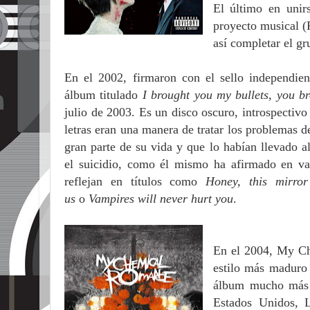
El último en unir
proyecto musical (
así completar el gr
En el 2002, firmaron con el sello independien
álbum titulado
I brought you my bullets, you b
julio de 2003. Es un disco oscuro, introspectivo
letras eran una manera de tratar los problemas d
gran parte de su vida y que lo habían llevado a
el suicidio, como él mismo ha afirmado en var
reflejan en títulos como
Honey, this mirror
us
o
Vampires will never hurt you
.
En el 2004, My Ch
estilo más maduro 
álbum mucho más c
Estados Unidos, 