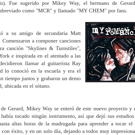
sis). Fue sugerido por Mikey Way, el hermano de Gerar
s abreviado como "MCR" y llamado "MY CHEM" por fans.
ó a su amigo de secundaria Matt
da. Comenzaron a componer canciones
ra canción "Skylines & Turnstiles",
ork e inspirada en el atentado a las
ecidieron llamar al guitarrista Ray
d lo conoció en la escuela y era el
 un tiempo juntos y grabaron un demo
d, ubicada en el sótano.
de Gerard, Mikey Way se enteró de este nuevo proyecto y 
 había tocado ningún instrumento, así que dejó sus estudios
asta altas horas de la madrugada para aprender a tocar el 
ó con éxito, y en un solo día, dejando a todos muy impresiona