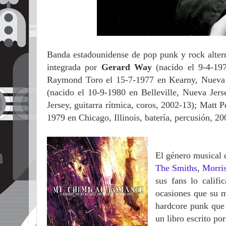
Banda estadounidense de pop punk y rock alte
integrada por
Gerard Way
(nacido el 9-4-19
Raymond Toro el 15-7-1977 en Kearny, Nueva J
(nacido el 10-9-1980 en Belleville, Nueva Jers
Jersey, guitarra rítmica, coros, 2002-13); Matt P
1979 en Chicago, Illinois, batería, percusión, 20
El género musical
The Smiths
,
Morri
sus fans lo calif
ocasiones que su 
hardcore punk que
un libro escrito p