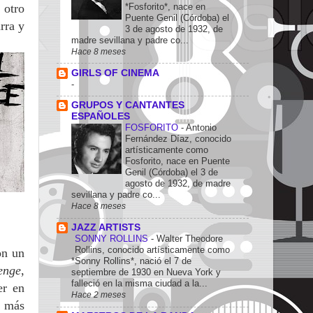
*Fosforito*, nace en
 otro
Puente Genil (Córdoba) el
rra y
3 de agosto de 1932, de
madre sevillana y padre co...
Hace 8 meses
GIRLS OF CINEMA
-
GRUPOS Y CANTANTES
ESPAÑOLES
FOSFORITO
-
Antonio
Fernández Díaz, conocido
artísticamente como
Fosforito, nace en Puente
Genil (Córdoba) el 3 de
agosto de 1932, de madre
sevillana y padre co...
Hace 8 meses
JAZZ ARTISTS
SONNY ROLLINS
-
Walter Theodore
Rollins, conocido artísticamente como
on un
*Sonny Rollins*, nació el 7 de
enge
,
septiembre de 1930 en Nueva York y
falleció en la misma ciudad a la...
er en
Hace 2 meses
s más