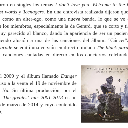
aron en singles los temas
I don't love you
,
Welcome to the 
st words
y
Teenagers
.
En una entrevista realizada dijeron que
í como un alter-ego, como una nueva banda, lo que se ve 
e los miembros, especialmente la de Gerard, que se cortó y ti
uy parecido al blanco, dando la apariencia de ser un pacien
ciendo alusión a una de las canciones del álbum: "Cáncer"
parade
se editó una versión en directo titulada
The black para
 canciones cantadas en directo en los conciertos celebrad
del 2009 y el álbum llamado
Danger
uso a la venta el 19 de noviembre de
 Na
. Su última producción, por el
: The greatest hits 2001-2013
es un
5 de marzo de 2014 y cuyo contenido
.