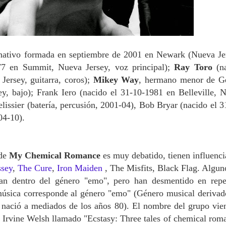
rnativo formada en septiembre de 2001 en Newark (Nueva Je
77 en Summit, Nueva Jersey, voz principal);
Ray Toro
(na
ersey, guitarra, coros);
Mikey Way
, hermano menor de G
ey, bajo); Frank Iero (nacido el 31-10-1981 en Belleville, 
elissier (batería, percusión, 2001-04), Bob Bryar (nacido el 3
04-10).
 de
My Chemical Romance
es muy debatido, tienen influenci
ssey
,
The Cure
,
Iron Maiden
, The Misfits, Black Flag. Algun
ican dentro del género "emo", pero han desmentido en repe
música corresponde al género "emo" (Género musical derivad
 nació a mediados de los años 80). El nombre del grupo vie
or Irvine Welsh llamado "Ecstasy: Three tales of chemical rom