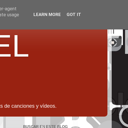
ser-agent
rate usage
LEARN MORE
GOT IT
EL
 de canciones y vídeos.
BUSCAR EN ESTE BLOG