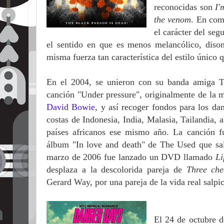
reconocidas son
I'
the venom
. En co
el carácter del seg
el sentido en que es menos melancólico, diso
misma fuerza tan característica del estilo único 
En el 2004, se unieron con su banda amiga T
canción "Under pressure", originalmente de la
David Bowie
, y así recoger fondos para los da
costas de Indonesia, India, Malasia, Tailandia, 
países africanos ese mismo año. La canción f
álbum "In love and death" de The Used que sal
marzo de 2006 fue lanzado un DVD llamado
Li
desplaza a la descolorida pareja de
Three che
Gerard Way, por una pareja de la vida real salpi
El 24 de octubre 