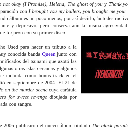
m not okay (I Promise)
,
Helena
,
The ghost of you
y
Thank yo
mparación con
I brought you my bullets, you brought me your 
undo álbum es un poco menos, por así decirlo, 'autodestructivo
nante y depresivo, pero conserva aún la misma agresividad
que forjaron con su primer disco.
he Used para hacer un tributo a la
 muy conocida banda
Queen
junto con
mnificados del tsunami que azotó las
algunas otras islas cercanas y algunos
ue incluida como bonus track en el
ió en septiembre de 2004. El 21 de
fe on the murder scene
cuya carátula
ers for sweet revenge
dibujada por
cada con sangre.
de 2006 publicaron el nuevo álbum titulado
The black parad