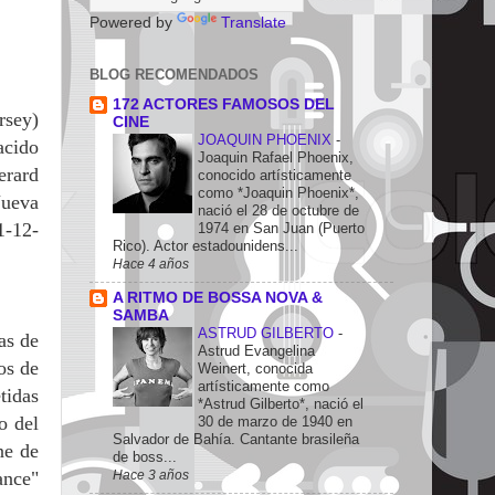
Powered by
Translate
BLOG RECOMENDADOS
172 ACTORES FAMOSOS DEL
rsey)
CINE
JOAQUIN PHOENIX
-
cido
Joaquin Rafael Phoenix,
erard
conocido artísticamente
como *Joaquin Phoenix*,
Nueva
nació el 28 de octubre de
1-12-
1974 en San Juan (Puerto
Rico). Actor estadounidens...
Hace 4 años
A RITMO DE BOSSA NOVA &
SAMBA
ASTRUD GILBERTO
-
as de
Astrud Evangelina
os de
Weinert, conocida
artísticamente como
tidas
*Astrud Gilberto*, nació el
o del
30 de marzo de 1940 en
Salvador de Bahía. Cantante brasileña
ne de
de boss...
Hace 3 años
ance"