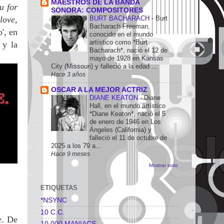
MAESTROS DE LA BANDA
u for
SONORA: COMPOSITORES
BURT BACHARACH
-
Burt
love
,
Bacharach Freeman,
', en
conocido en el mundo
artístico como *Burt
 y la
Bacharach*, nació el 12 de
mayo de 1928 en Kansas
City (Missouri) y falleció a la edad ...
Hace 3 años
OSCAR A LA MEJOR ACTRIZ
DIANE KEATON
-
Diane
Hall, en el mundo artístico
*Diane Keaton*, nació el 5
de enero de 1946 en Los
Ángeles (California) y
falleció el 11 de octubre de
2025 a los 79 a...
Hace 9 meses
Mostrar todo
ETIQUETAS
*NSYNC
10 C.C.
e
. De
10.000 MANIACS