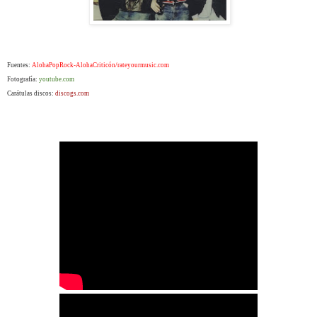
Fuentes:
AlohaPopRock-AlohaCriticón/rateyourmusic.com
Fotografía:
youtube.com
Carátulas discos:
discogs.com