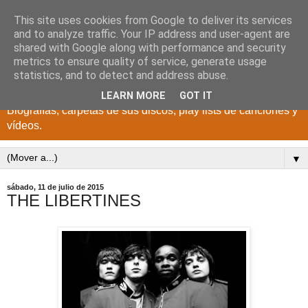
This site uses cookies from Google to deliver its services
DISCOS PARA EL
and to analyze traffic. Your IP address and user-agent are
shared with Google along with performance and security
RECUERDO
metrics to ensure quality of service, generate usage
statistics, and to detect and address abuse.
CANTANTES Y GRUPOS DE LOS AÑOS 1950 a 2022.
LEARN MORE
GOT IT
Biografías, carpetas de sus discos, play lists de canciones y
vídeos.
▼
sábado, 11 de julio de 2015
THE LIBERTINES