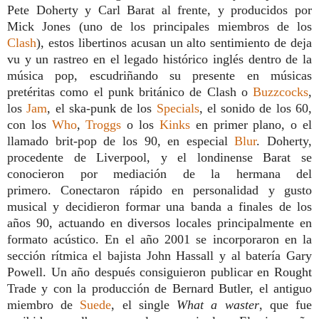
Pete Doherty y Carl Barat al frente, y producidos por
Mick Jones (uno de los principales miembros de los
Clash
), estos libertinos acusan un alto sentimiento de deja
vu y un rastreo en el legado histórico inglés dentro de la
música pop, escudriñando su presente en músicas
pretéritas como el punk británico de Clash o
Buzzcocks
,
los
Jam
, el ska-punk de los
Specials
, el sonido de los 60,
con los
Who
,
Troggs
o los
Kinks
en primer plano, o el
llamado brit-pop de los 90, en especial
Blur
. Doherty,
procedente de Liverpool, y el londinense Barat se
conocieron por mediación de la hermana del
primero. Conectaron rápido en personalidad y gusto
musical y decidieron formar una banda a finales de los
años 90, actuando en diversos locales principalmente en
formato acústico. En el año 2001 se incorporaron en la
sección rítmica el bajista John Hassall y al batería Gary
Powell. Un año después consiguieron publicar en Rought
Trade y con la producción de Bernard Butler, el antiguo
miembro de
Suede
, el single
What a waster
, que fue