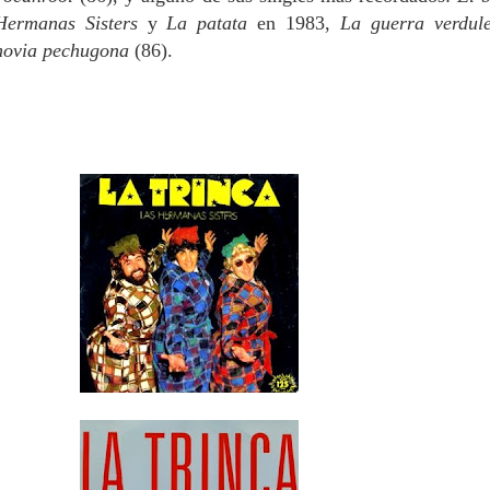
Hermanas Sisters
y
La patata
en 1983,
La guerra verdul
novia pechugona
(86).