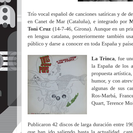
Trío vocal español de canciones satíricas y de 
en Canet de Mar (Cataluña), e integrado por
M
Toni Cruz
(14-7-46, Girona). Aunque en un prin
en lengua catalana, posteriormente también us
público y darse a conocer en toda España y paíse
La Trinca
, fue
un
la España de los 
propuesta artística,
humor, y con atrev
algunas de sus ca
Ros-Marbá, France
Quart, Terence Mo
Publicaron 42 discos de larga duración entre 196
que han ido saliendo hasta la actualidad, can