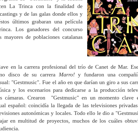
cen La Trinca con la finalidad de
astings y de las galas donde ellos y
stos últimos grabaran una película
rinca. Los ganadores del concurso
as mayores de poblaciones catalanas
lave en la carrera profesional del trío de Canet de Mar.
Es
imo disco de su carrera
Marro!
y fundaron una compañí
sual: "Gestmusic".
Fue el año en que darían un giro a sus carr
ica y los escenarios para dedicarse a la producción telev
as cámaras.
Crearon "Gestmusic"
en un momento clave 
l español: coincidía la llegada de las televisiones privadas
levisiones autonómicas y locales. Todo ello le dio a "Gestmusi
bajar en multitud de proyectos, muchos de los cuáles obtuv
udiencia.