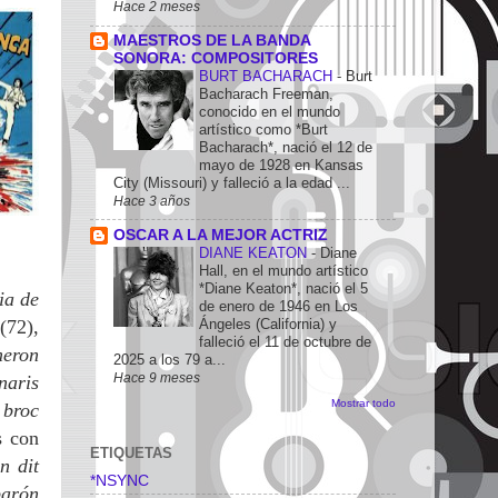
Hace 2 meses
MAESTROS DE LA BANDA
SONORA: COMPOSITORES
BURT BACHARACH
-
Burt
Bacharach Freeman,
conocido en el mundo
artístico como *Burt
Bacharach*, nació el 12 de
mayo de 1928 en Kansas
City (Missouri) y falleció a la edad ...
Hace 3 años
OSCAR A LA MEJOR ACTRIZ
DIANE KEATON
-
Diane
Hall, en el mundo artístico
*Diane Keaton*, nació el 5
ia de
de enero de 1946 en Los
!
(72),
Ángeles (California) y
falleció el 11 de octubre de
meron
2025 a los 79 a...
Hace 9 meses
naris
Mostrar todo
 broc
s con
ETIQUETAS
n dit
*NSYNC
barón