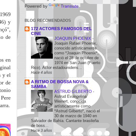
Powered by
Translate
 1969
BLOG RECOMENDADOS
46) y
172 ACTORES FAMOSOS DEL
nçó",
CINE
io de
JOAQUIN PHOENIX
-
Joaquin Rafael Phoenix,
conocido artísticamente
como *Joaquin Phoenix*,
nació el 28 de octubre de
os en
1974 en San Juan (Puerto
ginal
Rico). Actor estadounidens...
Hace 4 años
 y el
A RITMO DE BOSSA NOVA &
or de
SAMBA
tonio
ASTRUD GILBERTO
-
Astrud Evangelina
 Pere
Weinert, conocida
arra.
artísticamente como
*Astrud Gilberto*, nació el
30 de marzo de 1940 en
Salvador de Bahía. Cantante brasileña
de boss...
Hace 3 años