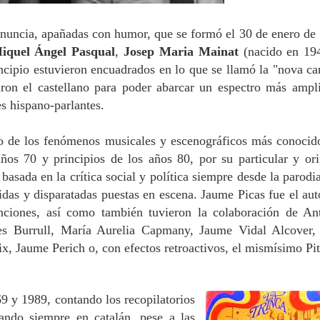
denuncia, apañadas con humor, que se formó el 30 de enero de
iquel Ángel Pasqual
,
Josep Maria Mainat
(nacido en 19
cipio estuvieron encuadrados en lo que se llamó la "nova ca
aron el castellano para poder abarcar un espectro más ampl
s hispano-parlantes.
o de los fenómenos musicales y escenográficos más conocid
años 70 y principios de los años 80,
por su particular y ori
 basada en la crítica social y política siempre desde la parodia
idas y disparatadas puestas en escena. Jaume Picas
fue el aut
nciones, así como también tuvieron la colaboración de An
s Burrull, María Aurelia Capmany, Jaume Vidal Alcover,
ix, Jaume Perich
o, con efectos retroactivos, el mismísimo Pit
9 y 1989, contando los recopilatorios
tando siempre en catalán, pese a las