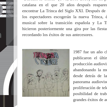
catalana en el que 20 años después reapare
encontrar La Trinca del Siglo XXI. Después de c
los espectadores escogerán la nueva Trinca, é
musical sobre la transición española y La T
hicieron posteriormente una gira por las fiest
recordando los éxitos de sus antecesores.
1987
fue un año c
publicaron el últ
producción audiovi
abandonando la mús
desde detrás de l
panorama audiovisua
proliferación de te
posibilidad de tra
grandes éxitos de a