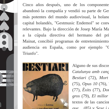
Cinco años después, uno de los componentes
abandonó la compañía y vendió su parte de Ges
más potentes del mundo audiovisual, la hola
capital holandés, "Gestmusic Endemol"
se conv
relevantes. Bajo la dirección de Josep María M
a la cúpula directiva del hermano del pr
Mainat,
concibió programas de entretenimiento
audiencia en España, como por ejemplo "C
Triunfo".
Alguno de sus disco
Catalunya amb can
Bestiari
(72),
Mort
(75),
Opus 10
(76),
(77),
Èxits
(77),
Don
gros
(79),
El millo
textos de las canci
que...
(85) y
Sexe i