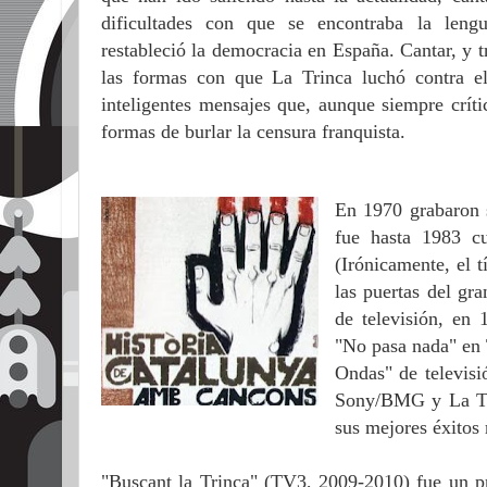
dificultades con que se encontraba la leng
restableció la democracia en España. Cantar, y t
las formas con que La Trinca luchó contra el
inteligentes mensajes que, aunque siempre críti
formas de burlar la censura franquista.
En 1970 grabaron 
fue hasta 1983
cu
(Irónicamente, el t
las puertas del gr
de televisión, en
"No pasa nada" e
Ondas"
de televis
Sony/BMG y La Tri
sus mejores éxitos 
"Buscant la Trinca" (TV3, 2009-2010) fue un p