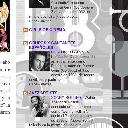
*Fosforito*, nace en
Puente Genil (Córdoba) el
3 de agosto de 1932, de
madre sevillana y padre co...
Hace 8 meses
GIRLS OF CINEMA
-
GRUPOS Y CANTANTES
ESPAÑOLES
FOSFORITO
-
Antonio
Fernández Díaz, conocido
e año
artísticamente como
Fosforito, nace en Puente
a de
Genil (Córdoba) el 3 de
agosto de 1932, de madre
eras,
sevillana y padre co...
isiva
Hace 8 meses
en el
JAZZ ARTISTS
 y la
SONNY ROLLINS
-
Walter
Theodore Rollins,
c" la
conocido artísticamente
ieron
como *Sonny Rollins*,
nació el 7 de septiembre
de 1930 en Nueva York y
falleció en la misma ciudad a la...