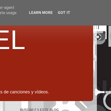
ser-agent
rate usage
LEARN MORE
GOT IT
EL
 de canciones y vídeos.
BUSCAR EN ESTE BLOG