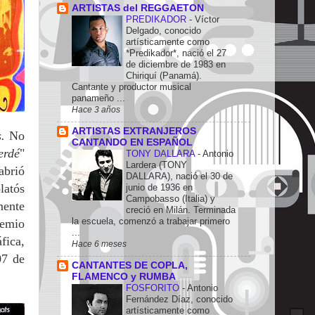
ARTISTAS del REGGAETON
PREDIKADOR
-
Víctor
Delgado, conocido
artísticamente como
*Predikador*, nació el 27
de diciembre de 1983 en
Chiriquí (Panamá).
Cantante y productor musical
panameño ...
Hace 3 años
ARTISTAS EXTRANJEROS
.
No
CANTANDO EN ESPAÑOL
erdé
"
TONY DALLARA
-
Antonio
Lardera (TONY
abrió
DALLARA), nació el 30 de
latós
junio de 1936 en
Campobasso (Italia) y
mente
creció en Milán. Terminada
la escuela, comenzó a trabajar primero
remio
...
fica,
Hace 6 meses
07 de
CANTANTES DE COPLA,
FLAMENCO y RUMBA
FOSFORITO
-
Antonio
Fernández Díaz, conocido
artísticamente como