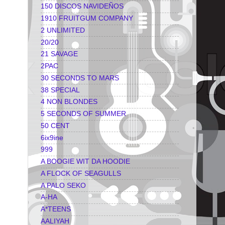
150 DISCOS NAVIDEÑOS
1910 FRUITGUM COMPANY
2 UNLIMITED
20/20
21 SAVAGE
2PAC
30 SECONDS TO MARS
38 SPECIAL
4 NON BLONDES
5 SECONDS OF SUMMER
50 CENT
6ix9ine
999
A BOOGIE WIT DA HOODIE
A FLOCK OF SEAGULLS
A PALO SEKO
A-HA
A*TEENS
AALIYAH