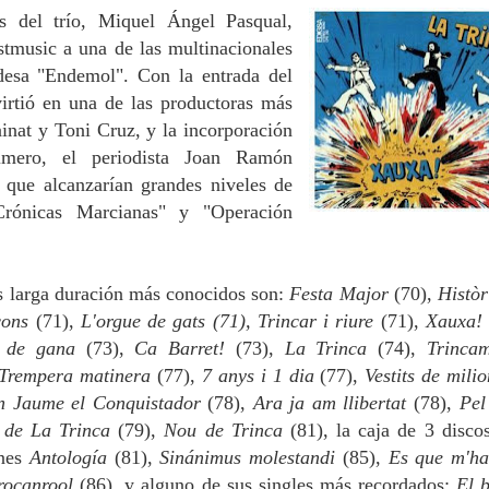
 del trío, Miquel Ángel Pasqual,
tmusic a una de las multinacionales
ndesa "Endemol".
Con la entrada del
irtió en una de las productoras más
ainat y Toni Cruz
, y la incorporación
imero, el periodista Joan Ramón
 que alcanzarían grandes niveles de
rónicas Marcianas" y "Operación
s larga duración más conocidos son:
Festa Major
(70),
Històr
çons
(71),
L'orgue de gats (71),
Trincar i riure
(71),
Xauxa
 de gana
(73),
Ca Barret!
(73),
La Trinca
(74),
Trinca
Trempera matinera
(77),
7 anys i 1 dia
(77),
Vestits de milio
 Jaume el Conquistador
(78),
Ara ja am llibertat
(78),
Pel
r de La Trinca
(79),
Nou de Trinca
(81), la caja de 3 disco
ones
Antología
(81),
Sinánimus molestandi
(85),
Es que m'ha
 rocanrool
(86),
y alguno de sus singles más recordados:
El 