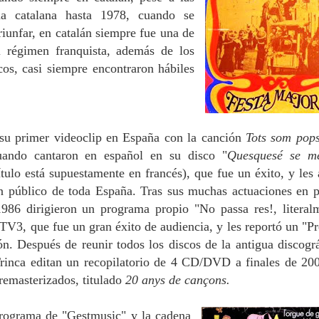
ua catalana hasta 1978, cuando se
riunfar, en catalán siempre fue una de
 régimen franquista, además de los
cos, casi siempre encontraron hábiles
su primer videoclip en España con la canción
Tots som pops
ando cantaron en español en su disco "
Quesquesé se m
ítulo está supuestamente en francés), que fue un éxito, y les 
an público de toda España. T
ras sus muchas actuaciones en p
 1986
dirigieron un programa propio "No passa res!, literal
n TV3,
que fue un gran éxito de audiencia, y les reportó un "P
ión.
Después de reunir todos los discos de la antigua discográ
nca editan un recopilatorio de 4 CD/DVD a finales de 20
remasterizados, titulado
20 anys de cançons.
rograma de "Gestmusic" y la cadena