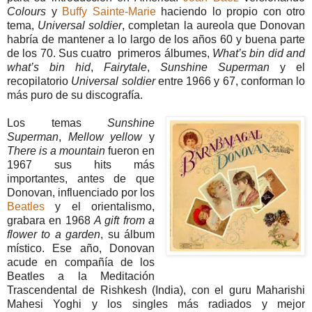
Colours
y
Buffy Sainte-Marie
haciendo lo propio con otro
tema,
Universal soldier
, completan la aureola que Donovan
habría de mantener a lo largo de los años 60 y buena parte
de los 70. Sus cuatro primeros álbumes,
What’s bin did and
what’s bin hid
,
Fairytale
,
Sunshine Superman
y el
recopilatorio
Universal soldier
entre 1966 y 67, conforman lo
más puro de su discografía.
Los temas
Sunshine
Superman
,
Mellow yellow
y
There is a mountain
fueron en
1967 sus hits más
importantes, antes de que
Donovan, influenciado por los
Beatles
y el orientalismo,
grabara en 1968
A gift from a
flower to a garden
, su álbum
místico. Ese año, Donovan
acude en compañía de los
Beatles a la Meditación
Trascendental de Rishkesh (India), con el guru Maharishi
Mahesi Yoghi y los singles más radiados y mejor