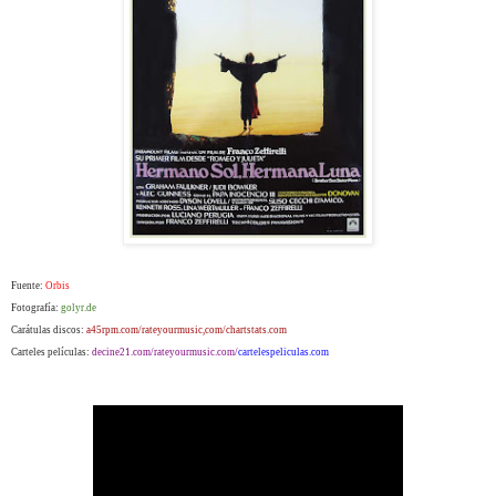
Fuente:
Orbis
Fotografía:
golyr.de
Carátulas discos:
a45rpm.com/rateyourmusic,com/chartstats.com
Carteles películas:
decine21.com/rateyourmusic.com/
cartelespeliculas.com