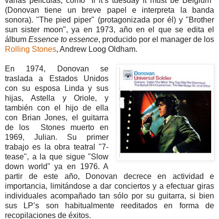
varias películas, como "If it’s tuesday it must be Belgium"
(Donovan tiene un breve papel e interpreta la banda
sonora). "The pied piper" (protagonizada por él) y "Brother
sun sister moon", ya en 1973, año en el que se edita el
álbum
Essence to essence
, producido por el manager de los
Rolling Stones
, Andrew Loog Oldham.
En 1974, Donovan se
traslada a Estados Unidos
con su esposa Linda y sus
hijas, Astella y Oriole, y
también con el hijo de ella
con Brian Jones, el guitarra
de los Stones muerto en
1969, Julian. Su primer
trabajo es la obra teatral "7-
tease", a la que sigue "Slow
down world" ya en 1976. A
partir de este año, Donovan decrece en actividad e
importancia, limitándose a dar conciertos y a efectuar giras
individuales acompañado tan sólo por su guitarra, si bien
sus LP’s son habitualmente reeditados en forma de
recopilaciones de éxitos.