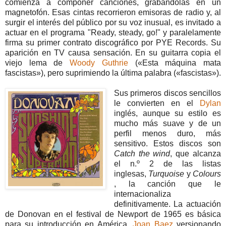
comienza a componer canciones, grabándolas en un
magnetofón. Esas cintas recorrieron emisoras de radio y, al
surgir el interés del público por su voz inusual, es invitado a
actuar en el programa "Ready, steady, go!" y paralelamente
firma su primer contrato discográfico por PYE Records. Su
aparición en TV causa sensación. En su guitarra copia el
viejo lema de
Woody Guthrie
(«Esta máquina mata
fascistas»), pero suprimiendo la última palabra («fascistas»).
Sus primeros discos sencillos
le convierten en el
Dylan
inglés, aunque su estilo es
mucho más suave y de un
perfil menos duro, más
sensitivo. Estos discos son
Catch the wind
, que alcanza
el n.º 2 de las listas
inglesas,
Turquoise
y
Colours
, la canción que le
internacionaliza
definitivamente. La actuación
de Donovan en el festival de Newport de 1965 es básica
para su introducción en América.
Joan Baez
versionando