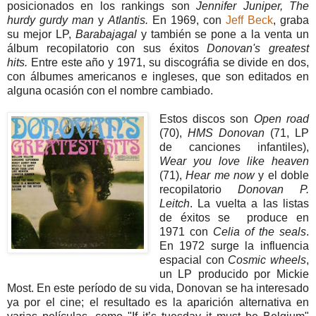
posicionados en los rankings son
Jennifer Juniper,
The
hurdy gurdy man
y
Atlantis.
En 1969, con
Jeff Beck
, graba
su mejor LP,
Barabajagal
y también se pone a la venta un
álbum recopilatorio con sus éxitos
Donovan's greatest
hits.
Entre este año y 1971, su discográfia se divide en dos,
con álbumes americanos e ingleses, que son editados en
alguna ocasión con el nombre cambiado.
Estos discos son
Open road
(70),
HMS Donovan
(71, LP
de canciones infantiles),
Wear you love like heaven
(71),
Hear me now
y el doble
recopilatorio
Donovan P.
Leitch
. La vuelta a las listas
de éxitos se produce en
1971 con
Celia of the seals
.
En 1972 surge la influencia
espacial con
Cosmic wheels
,
un LP producido por Mickie
Most. En este período de su vida, Donovan se ha interesado
ya por el cine; el resultado es la aparición alternativa en