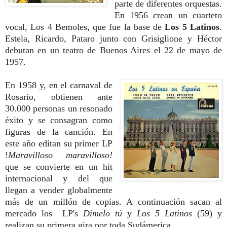
parte de diferentes orquestas.
En 1956 crean un cuarteto
vocal, Los 4 Bemoles, que fue la base de
Los 5 Latinos
.
Estela, Ricardo, Pataro junto con Grisiglione y Héctor
debutan en un teatro de Buenos Aires el 22 de mayo de
1957.
En 1958 y, en el carnaval de
Rosario, obtienen ante
30.000 personas un resonado
éxito y se consagran como
figuras de la canción. En
este año editan su primer LP
!
Maravilloso maravilloso!
que se convierte en un hit
internacional y del que
llegan a vender globalmente
más de un millón de copias. A continuación sacan al
mercado los LP's
Dímelo tú
y
Los 5 Latinos
(59) y
realizan su primera gira por toda Sudámerica.