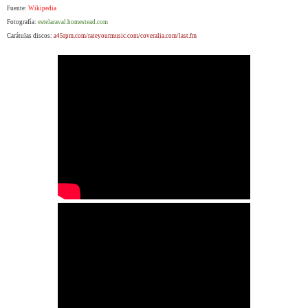
Fuente:
Wikipedia
Fotografía:
estelaraval.homestead.com
Carátulas discos:
a45rpm.com/rateyourmusic.com/coveralia.com/last.fm