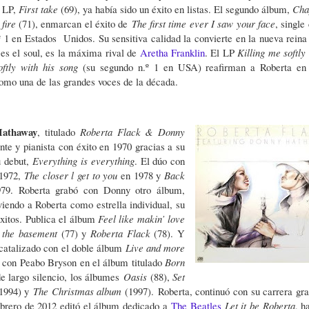
r LP,
First take
(69), ya había sido un éxito en listas. El segundo álbum,
Cha
fire
(71), enmarcan el éxito de
The first time ever I saw your face
, single
º 1 en Estados Unidos. Su sensitiva calidad la convierte en la nueva reina
 es el soul, es la máxima rival de
Aretha Franklin
. El LP
Killing me softly
oftly with his song
(su segundo n.º 1 en USA) reafirman a Roberta en
como una de las grandes voces de la década.
athaway
, titulado
Roberta Flack & Donny
te y pianista con éxito en 1970 gracias a su
u debut,
Everything is everything
. El dúo con
1972,
The closer l get to you
en 1978 y
Back
9. Roberta grabó con Donny otro álbum,
iendo a Roberta como estrella individual, su
xitos. Publica el álbum
Feel like makin’ love
n the basement
(77) y
Roberta Flack
(78). Y
 catalizado con el doble álbum
Live and more
con Peabo Bryson en el álbum titulado
Born
e largo silencio, los álbumes
Oasis
(88),
Set
1994) y
The Christmas album
(1997).
Roberta, continuó con su carrera gr
febrero de 2012 editó el álbum dedicado a
The Beatles
Let it be Roberta
, h