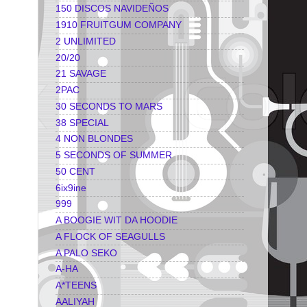
150 DISCOS NAVIDEÑOS
1910 FRUITGUM COMPANY
2 UNLIMITED
20/20
21 SAVAGE
2PAC
30 SECONDS TO MARS
38 SPECIAL
4 NON BLONDES
5 SECONDS OF SUMMER
50 CENT
6ix9ine
999
A BOOGIE WIT DA HOODIE
A FLOCK OF SEAGULLS
A PALO SEKO
A-HA
A*TEENS
AALIYAH