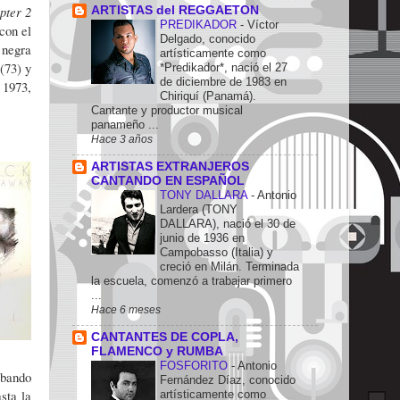
pter 2
ARTISTAS del REGGAETON
PREDIKADOR
-
Víctor
 con el
Delgado, conocido
 negra
artísticamente como
(73) y
*Predikador*, nació el 27
de diciembre de 1983 en
 1973,
Chiriquí (Panamá).
Cantante y productor musical
panameño ...
Hace 3 años
ARTISTAS EXTRANJEROS
CANTANDO EN ESPAÑOL
TONY DALLARA
-
Antonio
Lardera (TONY
DALLARA), nació el 30 de
junio de 1936 en
Campobasso (Italia) y
creció en Milán. Terminada
la escuela, comenzó a trabajar primero
...
Hace 6 meses
CANTANTES DE COPLA,
FLAMENCO y RUMBA
FOSFORITO
-
Antonio
abando
Fernández Díaz, conocido
asta la
artísticamente como