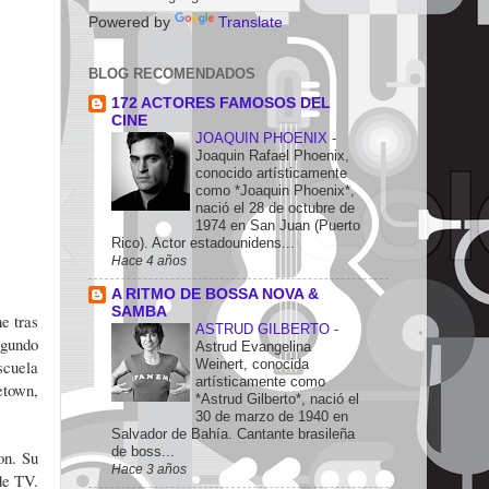
Powered by
Translate
BLOG RECOMENDADOS
172 ACTORES FAMOSOS DEL
CINE
JOAQUIN PHOENIX
-
Joaquin Rafael Phoenix,
conocido artísticamente
como *Joaquin Phoenix*,
nació el 28 de octubre de
1974 en San Juan (Puerto
Rico). Actor estadounidens...
Hace 4 años
A RITMO DE BOSSA NOVA &
SAMBA
e tras
ASTRUD GILBERTO
-
egundo
Astrud Evangelina
Weinert, conocida
scuela
artísticamente como
etown,
*Astrud Gilberto*, nació el
30 de marzo de 1940 en
Salvador de Bahía. Cantante brasileña
de boss...
on. Su
Hace 3 años
de TV.