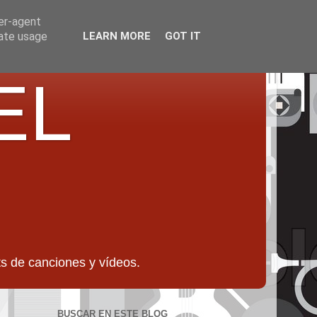
ser-agent
rate usage
LEARN MORE
GOT IT
EL
 de canciones y vídeos.
BUSCAR EN ESTE BLOG