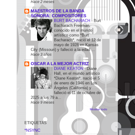
Hace 2 meses
MAESTROS DE LA BANDA
SONORA: COMPOSITORES
BURT BACHARACH
-
Burt
Bacharach Freeman,
conocido en el mundo
artístico como *Burt
Bacharach*, nació el 12 de
mayo de 1928 en Kansas
City (Missouri) y falleció a la edad ...
Hace 3 años
OSCAR A LA MEJOR ACTRIZ
DIANE KEATON
-
Diane
Hall, en el mundo artístico
*Diane Keaton*, nació el 5
de enero de 1946 en Los
Ángeles (California) y
falleció el 11 de octubre de
2025 a los 79 a...
Hace 9 meses
Mostrar todo
ETIQUETAS
*NSYNC