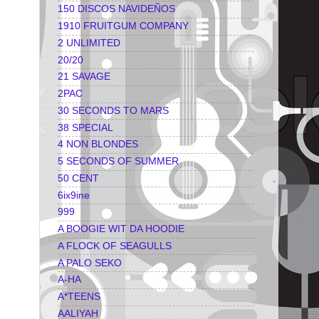
150 DISCOS NAVIDEÑOS
1910 FRUITGUM COMPANY
2 UNLIMITED
20/20
21 SAVAGE
2PAC
30 SECONDS TO MARS
38 SPECIAL
4 NON BLONDES
5 SECONDS OF SUMMER
50 CENT
6ix9ine
999
A BOOGIE WIT DA HOODIE
A FLOCK OF SEAGULLS
A PALO SEKO
A-HA
A*TEENS
AALIYAH