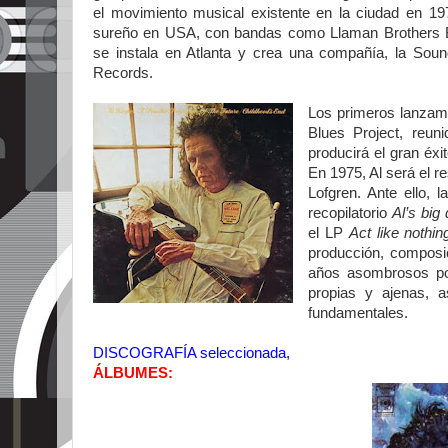
el movimiento musical existente en la ciudad en 197
sureño en USA, con bandas como Llaman Brothers B
se instala en Atlanta y crea una compañía, la Soun
Records.
Los primeros lanzami
Blues Project, reun
producirá el gran éx
En 1975, Al será el r
Lofgren. Ante ello,
recopilatorio
Al’s big 
el LP
Act like nothi
producción, composic
años asombrosos por
propias y ajenas, 
fundamentales.
DISCOGRAFÍA seleccionada,
ÁLBUMES: