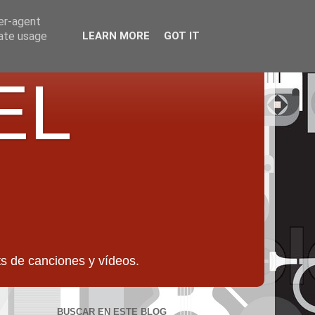
ser-agent
rate usage
LEARN MORE
GOT IT
EL
 de canciones y vídeos.
BUSCAR EN ESTE BLOG