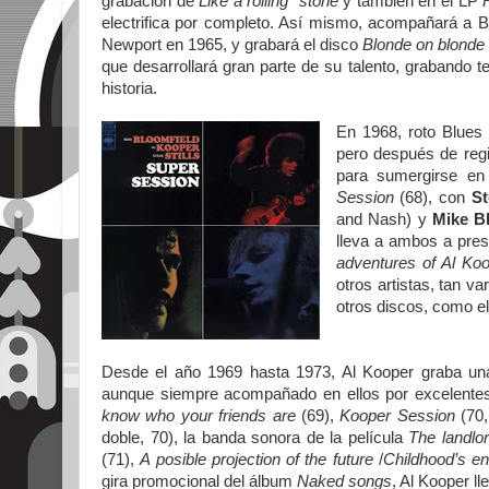
grabación de
Like a rolling stone
y también en el LP
electrifica por completo. Así mismo, acompañará a 
Newport en 1965, y grabará el disco
Blonde on blonde
que desarrollará gran parte de su talento, grabando t
historia.
En 1968, roto Blues 
pero después de regi
para sumergirse en
Session
(68), con
St
and Nash) y
Mike B
lleva a ambos a pres
adventures of Al Ko
otros artistas, tan 
otros discos, como e
Desde el año 1969 hasta 1973, Al Kooper graba una 
aunque siempre acompañado en ellos por excelent
know who your friends are
(69),
Kooper Session
(70,
doble, 70), la banda sonora de la película
The landlo
(71),
A posible projection of the future
/
Childhood’s e
gira promocional del álbum
Naked songs
, Al Kooper l