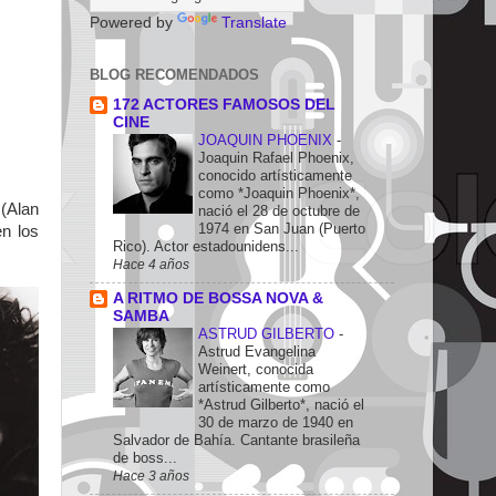
Powered by
Translate
BLOG RECOMENDADOS
172 ACTORES FAMOSOS DEL
CINE
JOAQUIN PHOENIX
-
Joaquin Rafael Phoenix,
conocido artísticamente
como *Joaquin Phoenix*,
 (Alan
nació el 28 de octubre de
1974 en San Juan (Puerto
en los
Rico). Actor estadounidens...
Hace 4 años
A RITMO DE BOSSA NOVA &
SAMBA
ASTRUD GILBERTO
-
Astrud Evangelina
Weinert, conocida
artísticamente como
*Astrud Gilberto*, nació el
30 de marzo de 1940 en
Salvador de Bahía. Cantante brasileña
de boss...
Hace 3 años