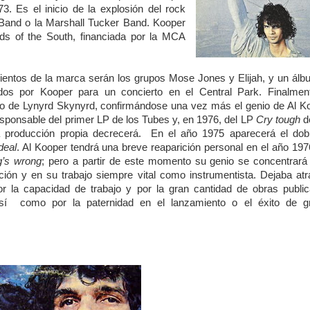
3. Es el inicio de la explosión del rock
and o la Marshall Tucker Band. Kooper
ds of the South, financiada por la MCA
entos de la marca serán los grupos Mose Jones y Elijah, y un álb
idos por Kooper para un concierto en el Central Park. Finalmen
ito de Lynyrd Skynyrd, confirmándose una vez más el genio de Al K
esponsable del primer LP de los Tubes y, en 1976, del LP
Cry tough
de
 la producción propia decrecerá. En el año 1975 aparecerá el dob
deal
. Al Kooper tendrá una breve reaparición personal en el año 19
ng’s wrong
; pero a partir de este momento su genio se concentrará
ión y en su trabajo siempre vital como instrumentista. Dejaba at
 la capacidad de trabajo y por la gran cantidad de obras public
así como por la paternidad en el lanzamiento o el éxito de g