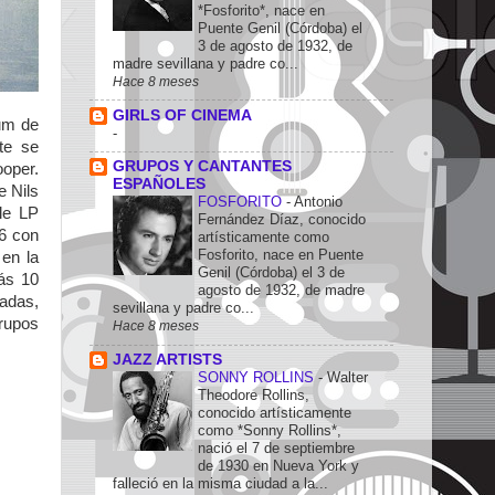
*Fosforito*, nace en
Puente Genil (Córdoba) el
3 de agosto de 1932, de
madre sevillana y padre co...
Hace 8 meses
GIRLS OF CINEMA
um de
-
te se
GRUPOS Y CANTANTES
ooper.
ESPAÑOLES
 Nils
FOSFORITO
-
Antonio
le LP
Fernández Díaz, conocido
76 con
artísticamente como
Fosforito, nace en Puente
 en la
Genil (Córdoba) el 3 de
rás 10
agosto de 1932, de madre
adas,
sevillana y padre co...
rupos
Hace 8 meses
JAZZ ARTISTS
SONNY ROLLINS
-
Walter
Theodore Rollins,
conocido artísticamente
como *Sonny Rollins*,
nació el 7 de septiembre
de 1930 en Nueva York y
falleció en la misma ciudad a la...