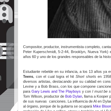
Compositor, productor, instrumentista completo, cant
Peter Kuperschmidt, 5-2-44, Brooklyn, Nueva York) e
años 60 y uno de los grandes responsables de la histo
Estudiante rebelde en su infancia, a los 13 años ya 
Teens
, con el cual logra el hit
Short shorts
en 1958.
diversos artistas, destacando por su calidad en cons
Levine y a Bob Brass, con los que compone canciones
para
Gary Lewis and The Playboys
y con
I must be s
Tom Wilson, productor de
Bob Dylan
, llama a Kooper 
de sus nuevas canciones. La influencia de Al en Dyla
al órgano, porque de la guitarra se ocupará
Mike Bloom