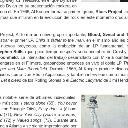
Highway 61 revisited
, en el que Dylan se
Bob Dylan en su presentación rockera en
con él. En 1966, Al Kooper forma su primer grupo,
Blues Project
, c
emas que influirán en la evolución del rock en este momento crucial
Project, Al forma un nuevo grupo importante,
Blood, Sweat and T
strar el primer LP,
Child is father to the man
, en el mismo año les 
 nuevos proyectos, como la grabación de un LP fundamental,
ephen Stills
(que poco tiempo después sería miembro de Crosby, S
loomfield
. La intensidad del trabajo desarrollado con Mike Bloomfie
entarse en el Fillmore, grabándose entonces en vivo el doble LP
Th
oper and Mike Bloomfield
. Durante 1969, Al Kooper produce discos
variados como Don Ellis o Appaloosa, y también interviene como mús
l
Let it bleed
de los Rolling Stones o el
Electric Ladyland
de Jimi Hend
notable serie de álbumes individuales,
es músicos:
l stand alone
(69),
You never
 con Shuggie Otis),
Easy does
it
(álbum
rd
(71),
New York City (you’re a woman)
nd
(72) y
Naked songs
(73). Durante una
lega a Atlanta y se siente impresionado por