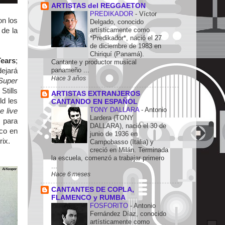
ARTISTAS del REGGAETON
PREDIKADOR
-
Víctor
on los
Delgado, conocido
artísticamente como
 de la
*Predikador*, nació el 27
de diciembre de 1983 en
Chiriquí (Panamá).
ears
;
Cantante y productor musical
panameño ...
dejará
Hace 3 años
Super
tills
ARTISTAS EXTRANJEROS
ld les
CANTANDO EN ESPAÑOL
TONY DALLARA
-
Antonio
e live
Lardera (TONY
 para
DALLARA), nació el 30 de
ico en
junio de 1936 en
rix.
Campobasso (Italia) y
creció en Milán. Terminada
la escuela, comenzó a trabajar primero
...
Hace 6 meses
CANTANTES DE COPLA,
FLAMENCO y RUMBA
FOSFORITO
-
Antonio
Fernández Díaz, conocido
artísticamente como