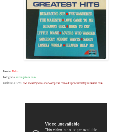
Fuente:
Orbis
Fotografía:
rollingstone.com
Carátulas discos:
45c at.com/joetroiano.wordpress.com/a45rpm.com/rateyourmusic.com