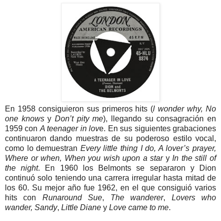
En 1958 consiguieron sus primeros hits (
l wonder why, No
one knows
y
Don’t pity me
), llegando su consagración en
1959 con
A teenager in lov
e. En sus siguientes grabaciones
continuaron dando muestras de su poderoso estilo vocal,
como lo demuestran
Every little thing I do, A lover’s prayer,
Where or when, When you wish upon a star
y
In the still of
the night
. En 1960 los Belmonts se separaron y Dion
continuó solo teniendo una carrera irregular hasta mitad de
los 60. Su mejor año fue 1962, en el que consiguió varios
hits con
Runaround Sue
,
The wanderer
,
Lovers who
wander, Sandy
,
Little Diane
y
Love came to me
.