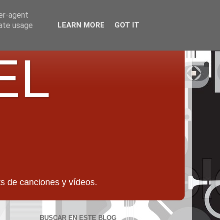
ser-agent
rate usage
LEARN MORE
GOT IT
EL
 de canciones y vídeos.
BUSCAR EN ESTE BLOG