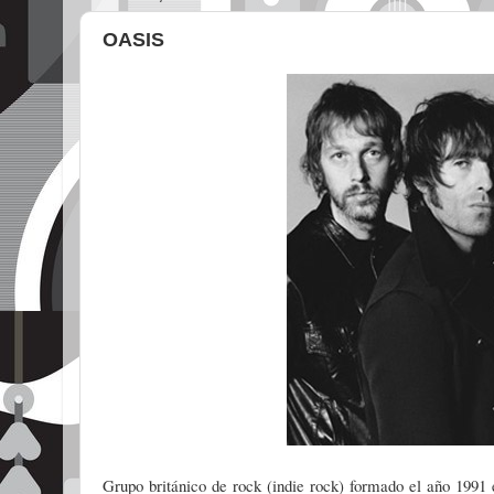
OASIS
Grupo británico de rock (indie rock) formado el año 199