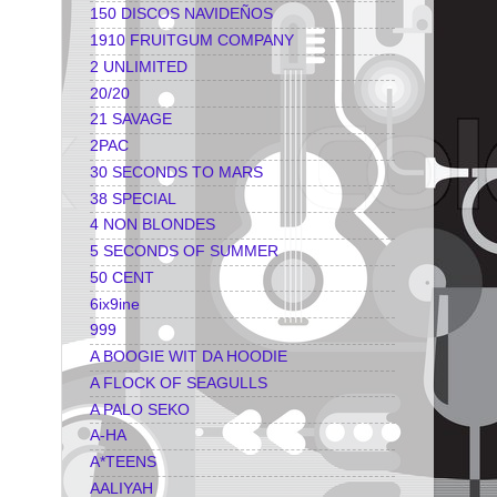
150 DISCOS NAVIDEÑOS
1910 FRUITGUM COMPANY
2 UNLIMITED
20/20
21 SAVAGE
2PAC
30 SECONDS TO MARS
38 SPECIAL
4 NON BLONDES
5 SECONDS OF SUMMER
50 CENT
6ix9ine
999
A BOOGIE WIT DA HOODIE
A FLOCK OF SEAGULLS
A PALO SEKO
A-HA
A*TEENS
AALIYAH