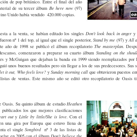
ión de pop británico. Entre el final del año
aterial de su tercer álbum
Be here now
(97)
Reino Unido había vendido 420.000 copias.
esta a la venta, se habían editado los singles
Don't look back in anger
fueron nº 1 del top, al igual que el single posterior,
Stand by me
(97) y
All 
ste año de 1998 se publicó el álbum recopilatorio
The masterplan.
Despu
descanso, comenzaron a preparar su cuarto álbum
Standing on the shoul
urs y McGuigan que dejaban la banda en 1999 siendo reemplazados por 
uió unos buenos resultados pero sin llegar a los de sus predecesores. Sus s
et it out, Who feels love?
y
Sunday morning call
que obtuvieron puestos ent
listas de ventas. Este mismo año se editó otro recopilatorio de Oasis ti
de Oasis. Su quinto álbum de estudio
Heathen
 publicados los que mejores clasificaciones
eart out
y
Little by little/She is love.
Con el
n una gira por Europa que estuvo llena de
enta el single
Songbird
nº 3 de las listas de
vuelve en 2005 con el álbum
Don't believe the