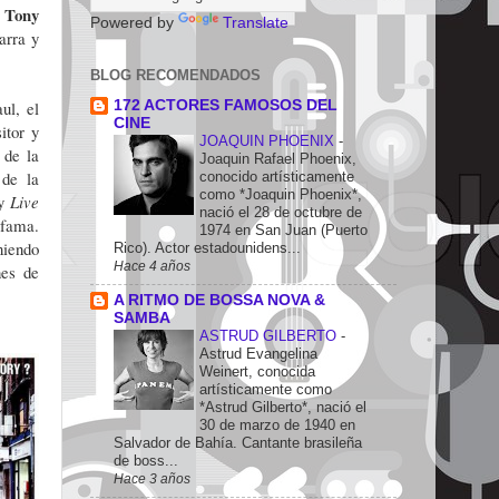
Tony
y
Powered by
Translate
arra y
BLOG RECOMENDADOS
172 ACTORES FAMOSOS DEL
ul, el
CINE
itor y
JOAQUIN PHOENIX
-
 de la
Joaquin Rafael Phoenix,
 de la
conocido artísticamente
como *Joaquin Phoenix*,
y
Live
nació el 28 de octubre de
 fama.
1974 en San Juan (Puerto
niendo
Rico). Actor estadounidens...
Hace 4 años
nes de
A RITMO DE BOSSA NOVA &
SAMBA
ASTRUD GILBERTO
-
Astrud Evangelina
Weinert, conocida
artísticamente como
*Astrud Gilberto*, nació el
30 de marzo de 1940 en
Salvador de Bahía. Cantante brasileña
de boss...
Hace 3 años