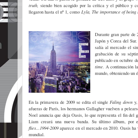
truth,
siendo bien acogido por la crítica y el público y 
llegaron hasta el nº 1, como
Lyla, The importance of being 
Durante gran parte de 
Japón y Corea del Sur.
salía al mercado el si
grabación de su sépt
publicado en octubre d
time.
A continuación la
mundo, obteniendo un é
En la primavera de 2009 se edita el single
Faling down
y,
afueras de París, los hermanos Gallagher vuelven a pelearse
Noel anuncia que deja Oasis, lo que representa el fin del 
Liam creará una nueva banda. Su último álbum, por el
flies...1994-2009
aparece en el mercado en 2010. Oasis ha 
mundial.