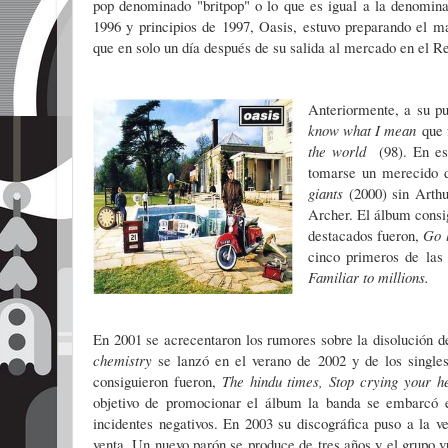
pop denominado "britpop" o lo que es igual a la denominac
1996 y principios de 1997, Oasis, estuvo preparando el m
que en solo un día después de su salida al mercado en el 
Anteriormente, a su pu
know what I mean
que 
the world
(98). En e
tomarse un merecido 
giants
(2000) sin Arth
Archer. El álbum consig
destacados fueron,
Go l
cinco primeros de las 
Familiar to millions.
En 2001 se acrecentaron los rumores sobre la disolución 
chemistry
se lanzó en el verano de 2002 y de los singles
consiguieron fueron,
The hindu times, Stop crying your h
objetivo de promocionar el álbum la banda se embarcó e
incidentes negativos. En 2003 su discográfica puso a la v
venta. Un nuevo parón se produce de tres años y el grupo 