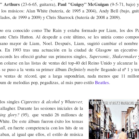
" Arthurs
Paul "Guigsy" McGuigan
(23-6-65, guitarra),
(9-5-71, bajo) 
 los músicos: Alan White (batería, de 1995 a 2004), Andy Bell (bajo, guit
lados, de 1999 a 2009) y Chris Sharrock (batería de 2008 a 2009).
upo era conocido como The Rain y estaba formado por Liam, los dos Pa
ante Chris Hutton. Al despedir a este último, se les uniría como compos
ermano mayor de Liam, Noel. Después, Liam, sugirió cambiar el nombre
s
. En 1993 tras una actuación en la ciudad de Glasgow un ejecutivo
ecords les ofreció grabar sus primeros singles,
Supersonic
,
Shakermaker
n colarse en las listas de ventas del top-40 del Reino Unido y alcanzar la
4 se puso a la venta su primer álbum
Definitely maybe
llegando al nº 1 y te
 ventas de récord, que a larga supondrían, nada menos que 11 millo
bum de melodías pop, pegadizas, al más puro estilo
Beatles
.
los singles
Cigarettes & alcohol
y
Whatever,
lagher. Durante las sesiones iniciales de la
ning glory?
(95)
,
que vendió 26 millones de
White. De este álbum fueron éxito los temas
all
, en fuerte competencia con los hits de su
aban, al igual que ellos, el estilo de música