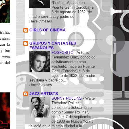
*Fosforito*, nace en
Puente Genil (Córdoba) el
3 de agosto de 1932, de
madre sevillana y padre co...
Hace 8 meses
GIRLS OF CINEMA
ralia,
-
entras
zar la
GRUPOS Y CANTANTES
ESPAÑOLES
 y fue
FOSFORITO
-
Antonio
 outta
Fernández Díaz, conocido
es del
artísticamente como
Fosforito, nace en Puente
Genil (Córdoba) el 3 de
agosto de 1932, de madre
sevillana y padre co...
Hace 8 meses
JAZZ ARTISTS
SONNY ROLLINS
-
Walter
Theodore Rollins,
conocido artísticamente
como *Sonny Rollins*,
nació el 7 de septiembre
de 1930 en Nueva York y
falleció en la misma ciudad a la...