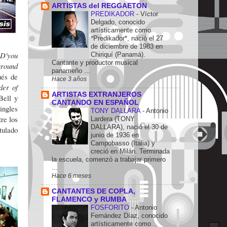
ARTISTAS del REGGAETON
PREDIKADOR
-
Víctor
Delgado, conocido
artísticamente como
*Predikador*, nació el 27
de diciembre de 1983 en
y
D'you
Chiriquí (Panamá).
Cantante y productor musical
around
panameño ...
és de
Hace 3 años
der of
ARTISTAS EXTRANJEROS
Bell y
CANTANDO EN ESPAÑOL
ingles
TONY DALLARA
-
Antonio
re los
Lardera (TONY
DALLARA), nació el 30 de
tulado
junio de 1936 en
Campobasso (Italia) y
creció en Milán. Terminada
la escuela, comenzó a trabajar primero
...
Hace 6 meses
CANTANTES DE COPLA,
FLAMENCO y RUMBA
FOSFORITO
-
Antonio
Fernández Díaz, conocido
artísticamente como