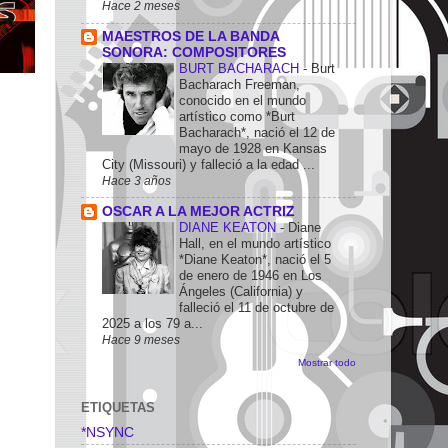
Hace 2 meses
MAESTROS DE LA BANDA
SONORA: COMPOSITORES
BURT BACHARACH
-
Burt
Bacharach Freeman,
conocido en el mundo
artístico como *Burt
Bacharach*, nació el 12 de
mayo de 1928 en Kansas
City (Missouri) y falleció a la edad ...
Hace 3 años
OSCAR A LA MEJOR ACTRIZ
DIANE KEATON
-
Diane
Hall, en el mundo artístico
*Diane Keaton*, nació el 5
de enero de 1946 en Los
Ángeles (California) y
falleció el 11 de octubre de
2025 a los 79 a...
Hace 9 meses
Mostrar todo
ETIQUETAS
*NSYNC