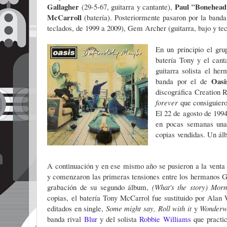
Gallagher
Paul "Bonehead
(29-5-67, guitarra y cantante),
McCarroll
(batería). Posteriormente pasaron por la banda
teclados, de 1999 a 2009), Gem Archer (guitarra, bajo y tec
En un principio el gr
batería Tony y el cant
guitarra solista el h
Oasi
banda por el de
discográfica Creation R
forever
que consiguiero
El 22 de agosto de 199
en pocas semanas unas
copias vendidas. Un ál
A continuación y en ese mismo año se pusieron a la venta 
y comenzaron las primeras tensiones entre los hermanos Gal
grabación de su segundo álbum,
(What's the story) Mor
copias,
el batería Tony McCarrol fue sustituido por Alan 
editados en single,
Some might say, Roll with it
y
Wonderw
banda rival
Blur
y del solista
Robbie Williams
que practic