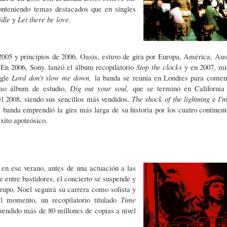
conteniendo temas destacados que en singles
idle
y
Let there be love.
2005 y principios de 2006, Oasis, estuvo de gira por Europa, América, Aust
 En 2006, Sony, lanzó el álbum recopilatorio
Stop the clocks
y en 2007, mi
ngle
Lord don't slow me down,
la banda se reunía en Londres para comen
imo álbum de estudio,
Dig out your soul,
que se terminó en California
el 2008, siendo sus sencillos más vendidos,
The shock of the lightning
e
I'm
 banda emprendió la gira más larga de su historia por los cuatro continent
xito apoteósico.
 en ese verano, antes de una actuación a las
 entre bastidores, el concierto se suspende y
grupo. Noel seguirá su carrera como solista y
 momento, un recopilatorio titulado
Time
vendido más de 80 millones de copias a nivel