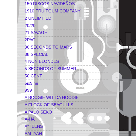
150 DISCOS NAVIDEÑOS
1910 FRUITGUM COMPANY
2 UNLIMITED
20/20
21 SAVAGE
2PAC
30 SECONDS TO MARS
38 SPECIAL
4 NON BLONDES
5 SECONDS OF SUMMER
50 CENT
6ix9ine
999
A BOOGIE WIT DA HOODIE
A FLOCK OF SEAGULLS
A PALO SEKO
A-HA
A*TEENS
AALIYAH