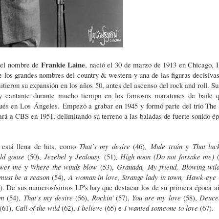
Frankie Laine
 el nombre de
, nació el 30 de marzo de 1913 en Chicago, Il
e los grandes nombres del country & western y una de las figuras decisivas
ieron su expansión en los años 50, antes del ascenso del rock and roll. Sus
 cantante durante mucho tiempo en los famosos maratones de baile 
pués en Los Ángeles. Empezó a grabar en 1945 y formó parte del trío The
rá a CBS en 1951, delimitando su terreno a las baladas de fuerte sonido é
a está llena de hits, como
That’s my desire
(46)
,
Mule train
y
That luc
ld goose
(50),
Jezebel
y
Jealousy
(51)
, High noon (Do not forsake me)
swer me
y
Where the winds blow
(53),
Granada,
My friend,
Blowing wil
must be a reason
(54),
A woman in love, Strange lady in town,
Hawk-eye
). De sus numerosísimos LP's hay que destacar los de su primera época a
hm
(54),
That’s my desire
(56),
Rockin'
(57),
You are my love
(58),
Deuce
(61),
Call of the wild
(62),
I believe
(65) e
I wanted someone to love
(67).