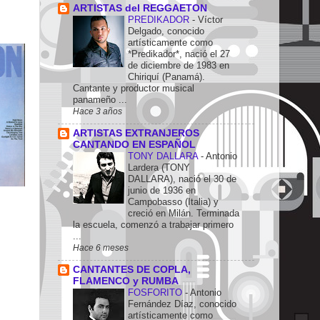
ARTISTAS del REGGAETON
PREDIKADOR
-
Víctor
Delgado, conocido
artísticamente como
*Predikador*, nació el 27
de diciembre de 1983 en
Chiriquí (Panamá).
Cantante y productor musical
panameño ...
Hace 3 años
ARTISTAS EXTRANJEROS
CANTANDO EN ESPAÑOL
TONY DALLARA
-
Antonio
Lardera (TONY
DALLARA), nació el 30 de
junio de 1936 en
Campobasso (Italia) y
creció en Milán. Terminada
la escuela, comenzó a trabajar primero
...
Hace 6 meses
CANTANTES DE COPLA,
FLAMENCO y RUMBA
FOSFORITO
-
Antonio
Fernández Díaz, conocido
artísticamente como