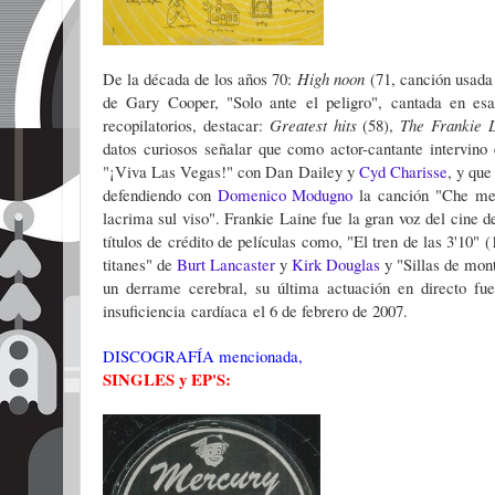
De la década de los años 70:
High noon
(71, canción usada
de Gary Cooper, "Solo ante el peligro", cantada en esa
recopilatorios, destacar:
Greatest hits
(58),
The Frankie L
datos curiosos señalar que como actor-cantante intervino
"¡Viva Las Vegas!" con Dan Dailey y
Cyd Charisse
, y que
defendiendo con
Domenico Modugno
la canción "Che me
lacrima sul viso". Frankie Laine fue la gran voz del cine 
títulos de crédito de películas como, "El tren de las 3'10" 
titanes" de
Burt Lancaster
y
Kirk Douglas
y "Sillas de mont
un derrame cerebral, su última actuación en directo fu
insuficiencia cardíaca el 6 de febrero de 2007.
DISCOGRAFÍA mencionada,
SINGLES y EP'S: