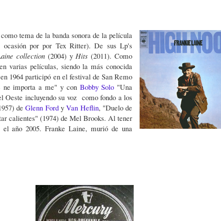
 como tema de la banda sonora de la película
 ocasión por por Tex Ritter). De sus Lp's
aine collection
(2004) y
Hits
(2011). Como
 en varias películas, siendo la más conocida
 en 1964 participó en el festival de San Remo
 ne importa a me" y con
Bobby Solo
"Una
del Oeste incluyendo su voz como fondo a los
(1957) de
Glenn Ford
y
Van Heflin
, "Duelo de
ar calientes" (1974) de Mel Brooks. Al tener
e el año 2005. Franke Laine, murió de una