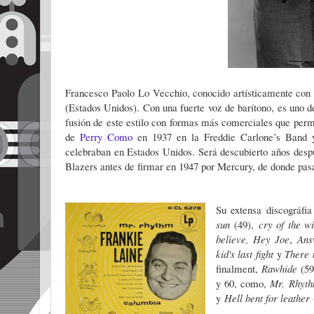
Francesco Paolo Lo Vecchio, conocido artísticamente con
(Estados Unidos). Con una fuerte voz de barítono, es uno d
fusión de este estilo con formas más comerciales que permit
de
Perry Como
en 1937 en la Freddie Carlone’s Band y
celebraban en Estados Unidos. Será descubierto años des
Blazers antes de firmar en 1947 por Mercury, de donde pasa
Su extensa discográfi
sun
(49),
cry of the wi
believe,
Hey Joe
,
An
kid's last fight
y
There 
finalment,
Rawhide
(59
y 60, como,
Mr. Rhyt
y
Hell bent for leather