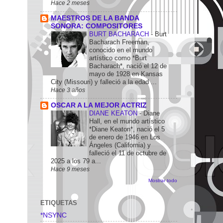
Hace 2 meses
MAESTROS DE LA BANDA
SONORA: COMPOSITORES
BURT BACHARACH
-
Burt
Bacharach Freeman,
conocido en el mundo
artístico como *Burt
Bacharach*, nació el 12 de
mayo de 1928 en Kansas
City (Missouri) y falleció a la edad ...
Hace 3 años
OSCAR A LA MEJOR ACTRIZ
DIANE KEATON
-
Diane
Hall, en el mundo artístico
*Diane Keaton*, nació el 5
de enero de 1946 en Los
Ángeles (California) y
falleció el 11 de octubre de
2025 a los 79 a...
Hace 9 meses
Mostrar todo
ETIQUETAS
*NSYNC