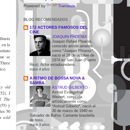
Powered by
Translate
BLOG RECOMENDADOS
172 ACTORES FAMOSOS DEL
CINE
JOAQUIN PHOENIX
-
linois
Joaquin Rafael Phoenix,
 en la
conocido artísticamente
tituto
como *Joaquin Phoenix*,
nació el 28 de octubre de
que se
1974 en San Juan (Puerto
 Three
Rico). Actor estadounidens...
pico.
Hace 4 años
A RITMO DE BOSSA NOVA &
SAMBA
ky old
ASTRUD GILBERTO
-
Astrud Evangelina
(52),
I
Weinert, conocida
d,
The
artísticamente como
(55) y
*Astrud Gilberto*, nació el
ños 50
30 de marzo de 1940 en
Salvador de Bahía. Cantante brasileña
s wild
de boss...
Hace 3 años