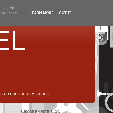
ser-agent
rate usage
LEARN MORE
GOT IT
EL
 de canciones y vídeos.
BUSCAR EN ESTE BLOG