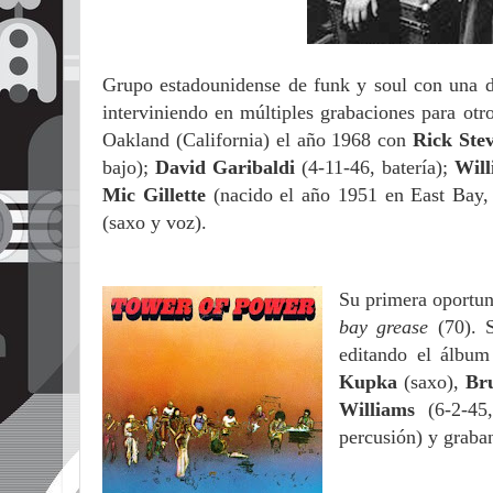
Grupo estadounidense de funk y soul con una d
interviniendo en múltiples grabaciones para otro
Oakland (California) el año 1968 con
Rick Ste
bajo);
David Garibaldi
(4-11-46, batería);
Will
Mic Gillette
(nacido el año 1951 en East Bay, C
(saxo y voz).
Su primera oportun
bay grease
(70). 
editando el álbu
Kupka
(saxo),
Br
Williams
(6-2-45
percusión)
y graba