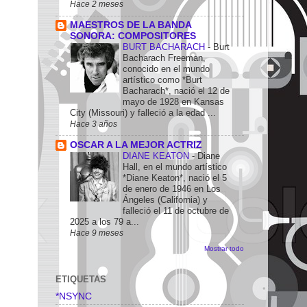
Hace 2 meses
MAESTROS DE LA BANDA
SONORA: COMPOSITORES
BURT BACHARACH
-
Burt
Bacharach Freeman,
conocido en el mundo
artístico como *Burt
Bacharach*, nació el 12 de
mayo de 1928 en Kansas
City (Missouri) y falleció a la edad ...
Hace 3 años
OSCAR A LA MEJOR ACTRIZ
DIANE KEATON
-
Diane
Hall, en el mundo artístico
*Diane Keaton*, nació el 5
de enero de 1946 en Los
Ángeles (California) y
falleció el 11 de octubre de
2025 a los 79 a...
Hace 9 meses
Mostrar todo
ETIQUETAS
*NSYNC