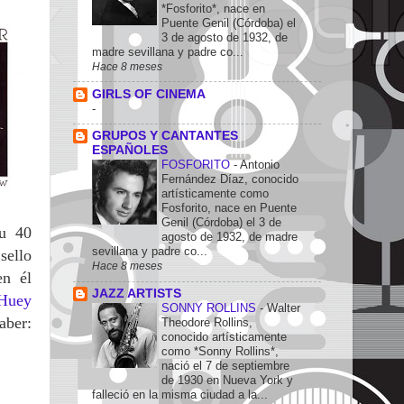
*Fosforito*, nace en
Puente Genil (Córdoba) el
3 de agosto de 1932, de
madre sevillana y padre co...
Hace 8 meses
GIRLS OF CINEMA
-
GRUPOS Y CANTANTES
ESPAÑOLES
FOSFORITO
-
Antonio
Fernández Díaz, conocido
artísticamente como
Fosforito, nace en Puente
Genil (Córdoba) el 3 de
su 40
agosto de 1932, de madre
sevillana y padre co...
sello
Hace 8 meses
n él
JAZZ ARTISTS
Huey
SONNY ROLLINS
-
Walter
aber:
Theodore Rollins,
conocido artísticamente
como *Sonny Rollins*,
nació el 7 de septiembre
de 1930 en Nueva York y
falleció en la misma ciudad a la...