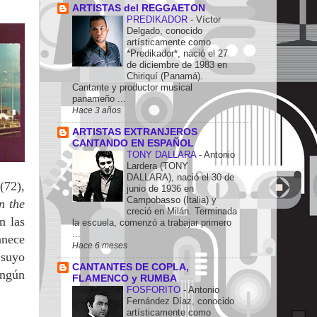
ARTISTAS del REGGAETON
PREDIKADOR
-
Víctor
Delgado, conocido
artísticamente como
*Predikador*, nació el 27
de diciembre de 1983 en
Chiriquí (Panamá).
Cantante y productor musical
panameño ...
Hace 3 años
ARTISTAS EXTRANJEROS
CANTANDO EN ESPAÑOL
TONY DALLARA
-
Antonio
Lardera (TONY
DALLARA), nació el 30 de
n
(72),
junio de 1936 en
Campobasso (Italia) y
n the
creció en Milán. Terminada
on
las
la escuela, comenzó a trabajar primero
...
anece
Hace 6 meses
 suyo
CANTANTES DE COPLA,
ingún
FLAMENCO y RUMBA
FOSFORITO
-
Antonio
Fernández Díaz, conocido
artísticamente como