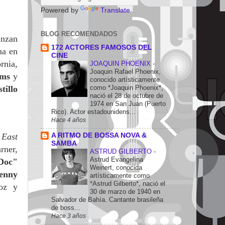
Powered by
Translate
BLOG RECOMENDADOS
anzan
172 ACTORES FAMOSOS DEL
ma en
CINE
rnia,
JOAQUIN PHOENIX
-
Joaquin Rafael Phoenix,
ams
y
conocido artísticamente
como *Joaquin Phoenix*,
tillo
nació el 28 de octubre de
1974 en San Juan (Puerto
Rico). Actor estadounidens...
Hace 4 años
A RITMO DE BOSSA NOVA &
East
SAMBA
r
ner,
ASTRUD GILBERTO
-
Astrud Evangelina
Doc"
Weinert, conocida
enny
artísticamente como
*Astrud Gilberto*, nació el
oz y
30 de marzo de 1940 en
Salvador de Bahía. Cantante brasileña
de boss...
Hace 3 años