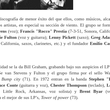
iscografía de menor éxito del que ellos, como músicos, alc
s artistas, en especial su sección de viento. El grupo se for
vens
(voz);
Francis "Rocco" Prestia
(7-3-51, Sonora, Califo
ie Fulton
(voz y guitarra);
Lenny Pickett
(saxo);
Greg Ad
alifornia, saxos, clarinetes, etc.) y el fundador
Emilio Cas
idad se la da Bill Graham, grabando bajo sus auspicios el LP
Se van Stevens y Fulton y el grupo firma por el sello Wa
m
Bump city
(71). En 1972 entran en la banda
Stephen "
uce
Conte
(guitarra y voz),
Ches
ter Thompson
(teclado),
L
, Little Rock, Arkansas, voz solista) y
Brent Byar
(v
n el mejor de sus LP’s,
Tower of
power
(73)
.