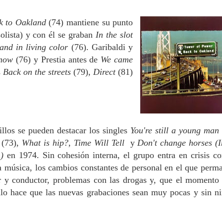
k to Oakland
(74) mantiene su
punto
olista) y con él se graban
In
the slot
and in living color
(76). Garibaldi
y
 now
(76) y Prestia antes de
We
came
s
Back on the streets
(79),
Direct
(81)
illos se pueden destacar los singles
You're still a young ma
o
(73),
What is hip?, Time Will Tell
y
Don't change horses (I
m)
en 1974.
Sin cohesión interna, el
grupo entra en crisis c
 música, los cambios constantes de personal en el que perm
er y conductor, problemas con las drogas y, que el momento
llo hace que las nuevas grabaciones sean muy pocas y sin n