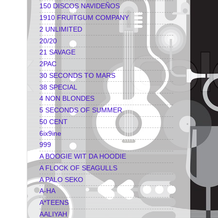
150 DISCOS NAVIDEÑOS
1910 FRUITGUM COMPANY
2 UNLIMITED
20/20
21 SAVAGE
2PAC
30 SECONDS TO MARS
38 SPECIAL
4 NON BLONDES
5 SECONDS OF SUMMER
50 CENT
6ix9ine
999
A BOOGIE WIT DA HOODIE
A FLOCK OF SEAGULLS
A PALO SEKO
A-HA
A*TEENS
AALIYAH