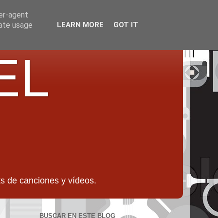
ser-agent
rate usage
LEARN MORE
GOT IT
EL
 de canciones y vídeos.
BUSCAR EN ESTE BLOG