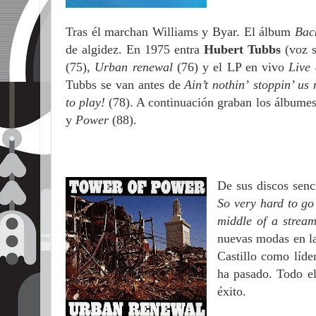
Tras él marchan Williams y Byar.
El álbum
Bac
de algidez. En 1975 entra
Hubert
Tubbs
(voz s
(75),
Urban renewal
(76) y el LP en
vivo
Live 
Tubbs se van antes de
Ain’t nothin’
stoppin’ us
to play!
(78). A continuación graban los álbume
y
Power
(88).
De sus discos senc
So very hard to g
middle of a strea
nuevas modas en la
Castillo como líd
ha pasado. Todo e
éxito.