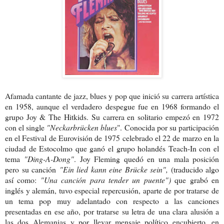
Afamada cantante de jazz, blues y pop que inició su carrera artística
en 1958, aunque el verdadero despegue fue en 1968 formando el
grupo Joy & The Hitkids.
Su carrera en solitario empezó en 1972
con el single
"Neckarbrücken blues
".
Conocida por su participación
en el Festival de Eurovisión de 1975 celebrado el 22 de marzo en la
ciudad de Estocolmo que ganó el grupo holandés Teach-In con el
tema
"Ding-A-Dong"
. Joy Fleming quedó en una mala posición
pero su canción
"Ein lied kann eine Brücke sein",
(traducido algo
así como:
"Una canción
para tender un puente")
que grabó en
inglés y alemán, tuvo especial repercusión, aparte de por tratarse de
un tema pop muy adelantado con respecto a las canciones
presentadas en ese año, por tratarse su letra de una clara alusión a
las dos Alemanias y por llevar mensaje político encubierto, en