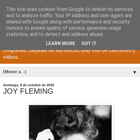
This site uses cookies from Google to deliver its services
DISCOS PARA EL
and to analyze traffic. Your IP address and user-agent are
shared with Google along with performance and security
RECUERDO
metrics to ensure quality of service, generate usage
statistics, and to detect and address abuse.
CANTANTES Y GRUPOS DE LOS AÑOS 1950 a 2022.
LEARN MORE
GOT IT
Biografías, carpetas de sus discos, play lists de canciones y
vídeos.
▼
domingo, 9 de octubre de 2016
JOY FLEMING