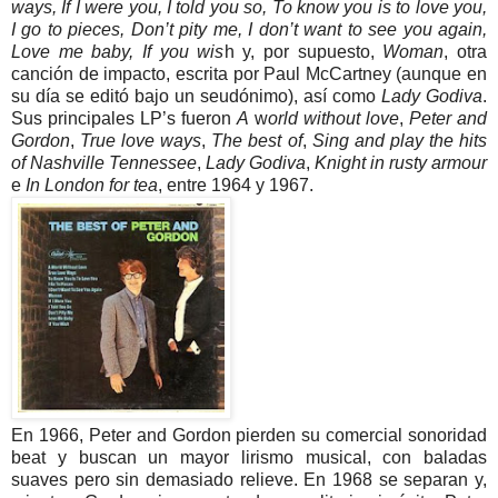
ways, If I were you, I told you so, To know you is to love you,
I go to pieces, Don’t pity me, I don’t want to see you again,
Love me baby, If you wis
h y, por supuesto,
Woman
, otra
canción de impacto, escrita por Paul McCartney (aunque en
su día se editó bajo un seudónimo), así como
Lady Godiva
.
Sus principales LP’s fueron
A
w
orld without love
,
Peter and
Gordon
,
True love ways
,
The best of
,
Sing and play the hits
of Nashville Tennessee
,
Lady Godiva
,
Knight in rusty armour
e
In London for tea
, entre 1964 y 1967.
En 1966, Peter and Gordon pierden su comercial sonoridad
beat y buscan un mayor lirismo musical, con baladas
suaves pero sin demasiado relieve. En 1968 se separan y,