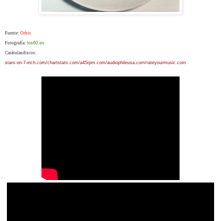
Fuente:
Orbis
Fotografía:
los60.es
Carátulasdiscos:
stars-on-7-inch.com/chartstats.com/a45rpm.com/audiophileusa.com/rateyourmusic.com