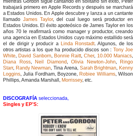
mientras Gordon sigue cantando en solitario sin éxito, Peter
trabajará primero en Apple Records y después se marchará
a Estados Unidos. En Apple descubre y lanza a un cantante
llamado
James Taylor
, del cual luego será productor en
Estados Unidos. El éxito apoteósico de James Taylor en los
años 70 le reafirmará como manager y productor, creando
una agencia en Estados Unidos cuyo máximo estallido será
el de dirigir y producir a
Linda Ronstadt
. Algunos, de los
otros artistas a los que ha producido discos son :
Tony Joe
White
,
David Sanborn
,
Bonnie Raitt
,
Cher
,
10.000 Maniacs
,
Diana Ross
,
Neil Diamond
,
Olivia Newton-John
,
Ringo
Starr
,
Randy Newman
, Tina Arena,
Sarah Brightman
,
Kenny
Loggins
, Julia Fordham, Boyzone,
Robiee Williams
, Wilson
Phillips, Amanda Marshall,
Morrissey
, etc.
DISCOGRAFÍA
seleccionada,
Singles y EP'S: