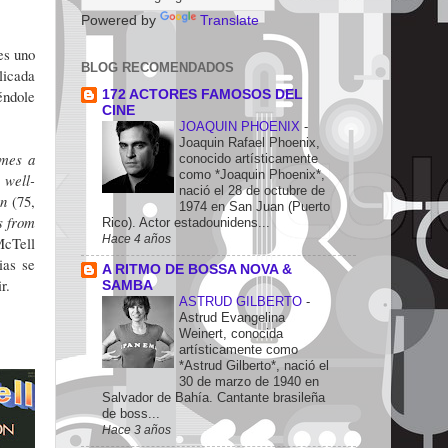
Powered by
Translate
es uno
BLOG RECOMENDADOS
licada
iéndole
172 ACTORES FAMOSOS DEL
CINE
JOAQUIN PHOENIX
-
Joaquin Rafael Phoenix,
ames a
conocido artísticamente
como *Joaquin Phoenix*,
 well-
nació el 28 de octubre de
on
(75,
1974 en San Juan (Puerto
s from
Rico). Actor estadounidens...
Hace 4 años
McTell
ias se
A RITMO DE BOSSA NOVA &
ir.
SAMBA
ASTRUD GILBERTO
-
Astrud Evangelina
Weinert, conocida
artísticamente como
*Astrud Gilberto*, nació el
30 de marzo de 1940 en
Salvador de Bahía. Cantante brasileña
de boss...
Hace 3 años