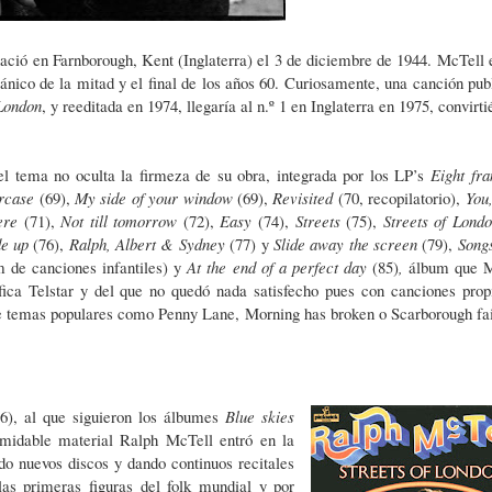
ació en Farnborough, Kent (Inglaterra) el 3 de diciembre de 1944. McTell 
tánico de la mitad y el final de los años 60. Curiosamente, una canción pub
 London
, y reeditada en 1974, llegaría al n.º 1 en Inglaterra en 1975, convirt
el tema no oculta la firmeza de su obra, integrada por los LP’s
Eight fr
ircase
(69),
My side of your window
(69),
Revisited
(70, recopilatorio),
You,
ere
(71),
Not till tomorrow
(72),
Easy
(74),
Streets
(75),
Streets of Lond
de up
(76),
Ralph, Albert & Sydney
(77) y
Slide away the screen
(79),
Song
m de canciones infantiles) y
At the end of a perfect day
(85)
,
álbum que 
fica Telstar y del que no quedó nada satisfecho pues con canciones prop
e temas populares como Penny Lane,
Morning has broken o Scarborough fa
86), al que siguieron los álbumes
Blue skies
midable material Ralph McTell entró en la
do nuevos discos y dando continuos recitales
s primeras figuras del folk mundial y por