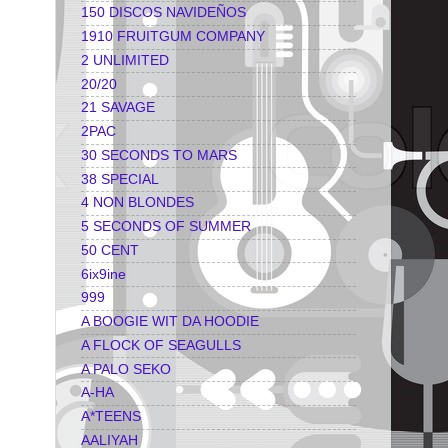
150 DISCOS NAVIDEÑOS
1910 FRUITGUM COMPANY
2 UNLIMITED
20/20
21 SAVAGE
2PAC
30 SECONDS TO MARS
38 SPECIAL
4 NON BLONDES
5 SECONDS OF SUMMER
50 CENT
6ix9ine
999
A BOOGIE WIT DA HOODIE
A FLOCK OF SEAGULLS
A PALO SEKO
A-HA
A*TEENS
AALIYAH