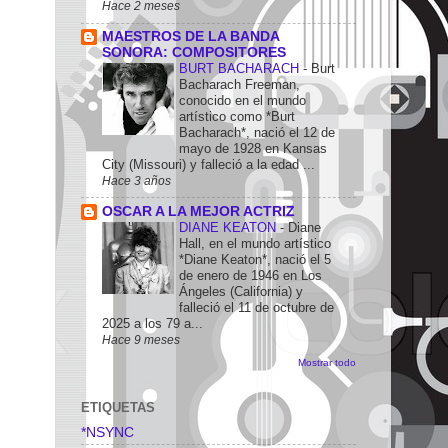
Hace 2 meses
MAESTROS DE LA BANDA
SONORA: COMPOSITORES
BURT BACHARACH
-
Burt
Bacharach Freeman,
conocido en el mundo
artístico como *Burt
Bacharach*, nació el 12 de
mayo de 1928 en Kansas
City (Missouri) y falleció a la edad ...
Hace 3 años
OSCAR A LA MEJOR ACTRIZ
DIANE KEATON
-
Diane
Hall, en el mundo artístico
*Diane Keaton*, nació el 5
de enero de 1946 en Los
Ángeles (California) y
falleció el 11 de octubre de
2025 a los 79 a...
Hace 9 meses
Mostrar todo
ETIQUETAS
*NSYNC