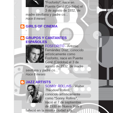
*Fosforito*, nace en
Puente Genil (Córdoba) el
3 de agosto de 1932, de
madre sevillana y padre co...
Hace 8 meses
GIRLS OF CINEMA
-
GRUPOS Y CANTANTES
ESPAÑOLES
FOSFORITO
-
Antonio
Fernández Díaz, conocido
artísticamente como
Fosforito, nace en Puente
Genil (Córdoba) el 3 de
agosto de 1932, de madre
sevillana y padre co...
Hace 8 meses
JAZZ ARTISTS
SONNY ROLLINS
-
Walter
Theodore Rollins,
conocido artísticamente
como *Sonny Rollins*,
nació el 7 de septiembre
de 1930 en Nueva York y
falleció en la misma ciudad a la...