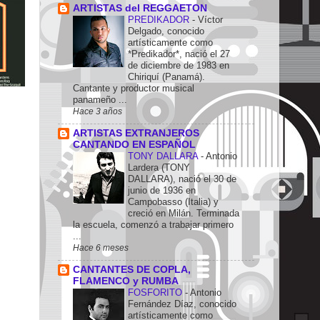
ARTISTAS del REGGAETON
PREDIKADOR
-
Víctor
Delgado, conocido
artísticamente como
*Predikador*, nació el 27
de diciembre de 1983 en
Chiriquí (Panamá).
Cantante y productor musical
panameño ...
Hace 3 años
ARTISTAS EXTRANJEROS
CANTANDO EN ESPAÑOL
TONY DALLARA
-
Antonio
Lardera (TONY
DALLARA), nació el 30 de
junio de 1936 en
Campobasso (Italia) y
creció en Milán. Terminada
la escuela, comenzó a trabajar primero
...
Hace 6 meses
CANTANTES DE COPLA,
FLAMENCO y RUMBA
FOSFORITO
-
Antonio
Fernández Díaz, conocido
artísticamente como