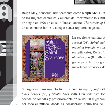
Ralph McTell
Ralph May, conocido artísticamente como
n
de los mejores cantantes y autores del movimiento folk bri
en single en 1970 en el sello Transatlanctic,
The streets of
en un cantante famoso, aunque nunca repitiera su gesta.
La excelente calidad d
second
(68),
Spiral
sta
meaning brought me h
recopilatorio),
Right si
alphabet zoo
(83, álbu
grabó para la discográ
mezclaban versiones d
Su siguiente lanzamiento fue el álbum
Bridge of sighs
(
black heroes
(88) y
Stealin back
(90). Con todo este for
década de los 90's y posteriormente en la del 2000 graban
por todo el mundo, donde es considerado como una de la