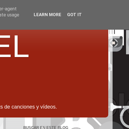
ser-agent
rate usage
LEARN MORE
GOT IT
EL
 de canciones y vídeos.
BUSCAR EN ESTE BLOG