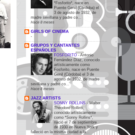
*Fosforito*, nace en
Puente Genil (Córdoba) el
3 de agosto de 1932, de
madre sevillana y padre co...
Hace 8 meses
GIRLS OF CINEMA
-
GRUPOS Y CANTANTES
ESPAÑOLES
FOSFORITO
-
Antonio
Fernández Díaz, conocido
artísticamente como
Fosforito, nace en Puente
Genil (Córdoba) el 3 de
agosto de 1932, de madre
sevillana y padre co...
Hace 8 meses
JAZZ ARTISTS
SONNY ROLLINS
-
Walter
Theodore Rollins,
conocido artísticamente
como *Sonny Rollins*,
nació el 7 de septiembre
de 1930 en Nueva York y
falleció en la misma ciudad a la...