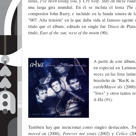
listas,
I've been losing you
,
y
Cry wolf.
Stay on these roa
una larga gira mundial. En él se incluía el tema
The l
compositor John Barry, e incluido en la banda sonora de 
"007: Alta tensión" en la que daba vida al famoso agente
título que el álbum, editado en single fue Disco de Plat
tituló,
East of the sun, west of the moon
(90).
A
partir de este álbu
en especial en Latinoa
veces en las lista lati
brasileño de "RocK in
earth/Mayor ski
(2000)
"lives" y otros tantos 
A-Ha
(91).
También hay que mencionar como singles destacados,
To
moved on
(2000),
Forever not yours
(2002) y
Celice
(20