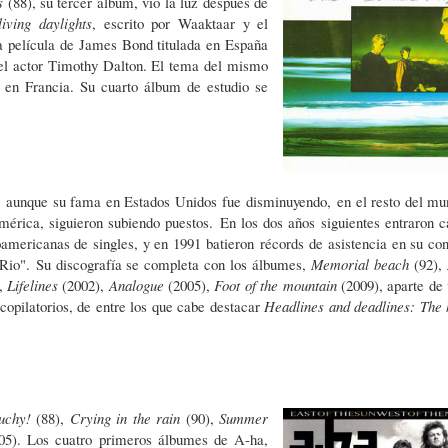
ds
(88)
, su tercer álbum, vio la luz después de
iving daylights
, escrito por Waaktaar y el
la película de James Bond titulada en España
 el actor Timothy Dalton. El tema del mismo
a en Francia. Su cuarto álbum de estudio se
m, aunque su fama en Estados Unidos fue
disminuyendo,
en el resto del mu
mérica, siguieron subiendo puestos.
En los dos años siguientes entraron c
noamericanas de singles, y en 1991 batieron
récords
de asistencia en su con
 Rio".
Su discografía se completa con los álbumes,
Memorial beach
(92),
,
Lifelines
(2002),
Analogue
(2005),
Foot of the mountain
(2009), aparte de 
recopilatorios, de entre los que cabe destacar
Headlines and deadlines: The h
uchy!
(88),
Crying in the rain
(90),
Summer
05). Los cuatro primeros álbumes de A-ha,