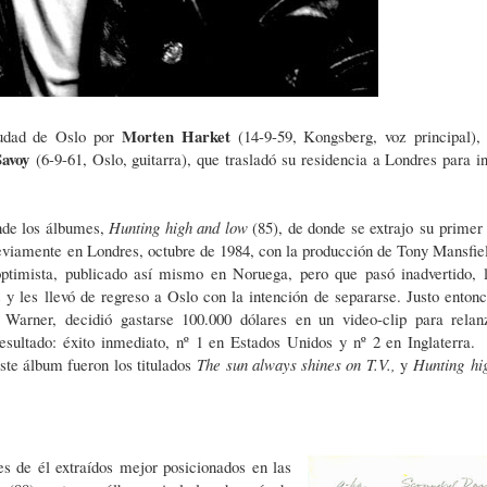
Morten Harket
iudad de Oslo por
(14-9-59, Kongsberg, voz principal)
Savoy
(6-9-61, Oslo, guitarra), que trasladó su residencia a Londres para in
nde los álbumes,
Hunting high and low
(85), de donde se extrajo
su primer 
reviamente
en Londres, octubre de 1984, con la producción de Tony Mansfie
optimista, publicado así mismo en Noruega, pero que pasó inadvertido, 
 y les llevó de regreso a Oslo con la intención de separarse. Justo entonc
 Warner, decidió gastarse 100.000 dólares en un video-clip para relan
sultado: éxito inmediato, nº 1 en Estados Unidos y nº 2 en Inglaterra.
ste álbum fueron los titulados
The sun always shines on T.V.,
y
Hunting
hi
s de él extraídos mejor posicionados en las