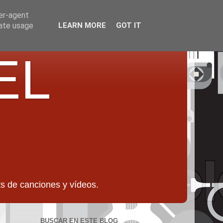
ser-agent
rate usage
LEARN MORE
GOT IT
EL
 de canciones y vídeos.
BUSCAR EN ESTE BLOG