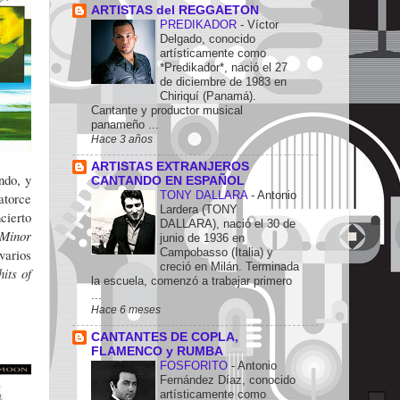
ARTISTAS del REGGAETON
PREDIKADOR
-
Víctor
Delgado, conocido
artísticamente como
*Predikador*, nació el 27
de diciembre de 1983 en
Chiriquí (Panamá).
Cantante y productor musical
panameño ...
Hace 3 años
ARTISTAS EXTRANJEROS
ndo, y
CANTANDO EN ESPAÑOL
TONY DALLARA
-
Antonio
atorce
Lardera (TONY
cierto
DALLARA), nació el 30 de
Minor
junio de 1936 en
varios
Campobasso (Italia) y
creció en Milán. Terminada
its of
la escuela, comenzó a trabajar primero
...
Hace 6 meses
CANTANTES DE COPLA,
FLAMENCO y RUMBA
FOSFORITO
-
Antonio
Fernández Díaz, conocido
artísticamente como