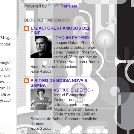
Powered by
Translate
BLOG RECOMENDADOS
172 ACTORES FAMOSOS DEL
CINE
Mags
,
JOAQUIN PHOENIX
-
Joaquin Rafael Phoenix,
tentar
conocido artísticamente
como *Joaquin Phoenix*,
nació el 28 de octubre de
1974 en San Juan (Puerto
single
Rico). Actor estadounidens...
ld. Un
Hace 4 años
lo que
A RITMO DE BOSSA NOVA &
es, su
SAMBA
zar la
ASTRUD GILBERTO
-
 Otros
Astrud Evangelina
gh and
Weinert, conocida
artísticamente como
*Astrud Gilberto*, nació el
30 de marzo de 1940 en
Salvador de Bahía. Cantante brasileña
de boss...
Hace 3 años