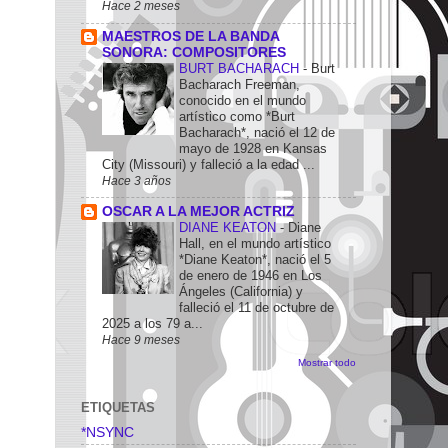
Hace 2 meses
MAESTROS DE LA BANDA
SONORA: COMPOSITORES
BURT BACHARACH
-
Burt
Bacharach Freeman,
conocido en el mundo
artístico como *Burt
Bacharach*, nació el 12 de
mayo de 1928 en Kansas
City (Missouri) y falleció a la edad ...
Hace 3 años
OSCAR A LA MEJOR ACTRIZ
DIANE KEATON
-
Diane
Hall, en el mundo artístico
*Diane Keaton*, nació el 5
de enero de 1946 en Los
Ángeles (California) y
falleció el 11 de octubre de
2025 a los 79 a...
Hace 9 meses
Mostrar todo
ETIQUETAS
*NSYNC