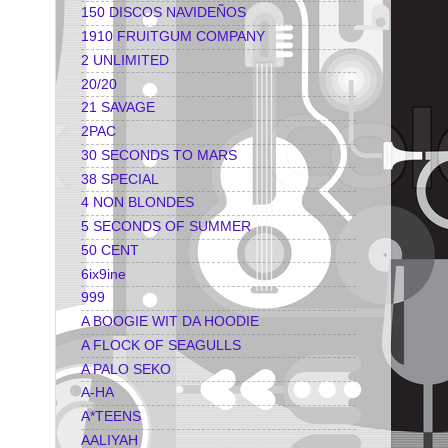
150 DISCOS NAVIDEÑOS
1910 FRUITGUM COMPANY
2 UNLIMITED
20/20
21 SAVAGE
2PAC
30 SECONDS TO MARS
38 SPECIAL
4 NON BLONDES
5 SECONDS OF SUMMER
50 CENT
6ix9ine
999
A BOOGIE WIT DA HOODIE
A FLOCK OF SEAGULLS
A PALO SEKO
A-HA
A*TEENS
AALIYAH