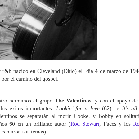
y r&b nacido en Cleveland (Ohio) el día 4 de marzo de 194
a
por el camino del gospel.
atro hermanos el grupo
The Valenti
nos
, y con el apoyo d
os éxitos importantes:
Lookin’ for a love
(62)
e
It’s al
entinos se separarán al morir Cooke, y Bobby en solitar
ños 60 en un brillante autor (
Rod Stewart
, Faces y los
Ro
s, cantaron sus temas).