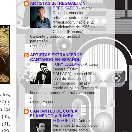
ARTISTAS del REGGAETON
PREDIKADOR
-
Víctor
Delgado, conocido
artísticamente como
*Predikador*, nació el 27
de diciembre de 1983 en
Chiriquí (Panamá).
Cantante y productor musical
panameño ...
Hace 3 años
ARTISTAS EXTRANJEROS
CANTANDO EN ESPAÑOL
TONY DALLARA
-
Antonio
Lardera (TONY
DALLARA), nació el 30 de
junio de 1936 en
Campobasso (Italia) y
creció en Milán. Terminada
la escuela, comenzó a trabajar primero
itos,
...
77) y
Hace 6 meses
n los
CANTANTES DE COPLA,
s
(85,
FLAMENCO y RUMBA
FOSFORITO
-
Antonio
n
(91,
Fernández Díaz, conocido
artísticamente como
s
(99,