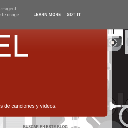
ser-agent
rate usage
LEARN MORE
GOT IT
EL
 de canciones y vídeos.
BUSCAR EN ESTE BLOG