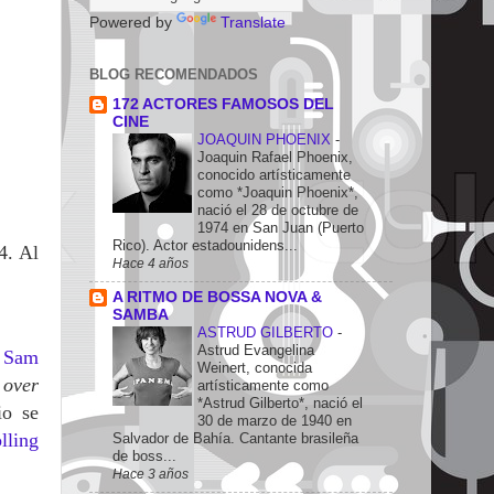
Powered by
Translate
BLOG RECOMENDADOS
172 ACTORES FAMOSOS DEL
CINE
JOAQUIN PHOENIX
-
Joaquin Rafael Phoenix,
conocido artísticamente
como *Joaquin Phoenix*,
nació el 28 de octubre de
1974 en San Juan (Puerto
Rico). Actor estadounidens...
4. Al
Hace 4 años
A RITMO DE BOSSA NOVA &
SAMBA
ASTRUD GILBERTO
-
Astrud Evangelina
e
Sam
Weinert, conocida
l
over
artísticamente como
*Astrud Gilberto*, nació el
io se
30 de marzo de 1940 en
lling
Salvador de Bahía. Cantante brasileña
de boss...
Hace 3 años