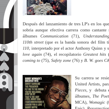
Después del lanzamiento de tres LP's en los que
sobria aunque
efectiva carrera como cantante 
álbumes
Communication
(71),
Understandi
110
th
street
(que es la banda sonora del film
t
110,
interpretado por el actor Anthony Quinn y 
love again
(74), el recopila
torio
Greatest hits
co
ming to
(75),
Safety zone
(76) y
B. W.
goes 
Su carrera se resi
United Artists, pa
Pieces
, y
debuta 
álbumes,
The Poe
MCA),
Womagic
Epic),
Resurrectio