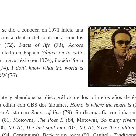
 se dio a conocer, en 1971 inicia una
solista
dentro del soul-rock, con los
ng
(72),
Facts of life
(73),
Across
itulado en España
Pánico en la calle
su mayor éxito en 1974),
Lookin’ for a
(74),
I don’t know what the world is
C&W
(76).
ente y abandona su discográfica de los primeros años de éx
ra editar con CBS dos álbumes,
Home is where the heart is
(
en Arista con
Roads of live
(79). Su discografía continúa co
t
(81, Motown),
The Poet II
(84, Motown),
So many river
(86, MCA),
The last soul man
(87, MCA),
Save the childre
n
(94, Continuum),
Back to my roots
(99, Capitol),
Tradition