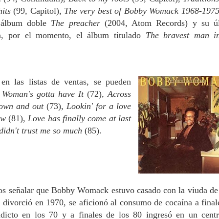
hits
(99, Capitol),
The very best of Bobby Womack 1968-197
 álbum doble
The preacher
(2004, Atom Records) y su ú
da, por el momento, el álbum titulado
The bravest man i
en las listas de ventas, se pueden
,
Woman's gotta have It
(72),
Across
own and out
(73),
Lookin' for a love
now
(81),
Love has finally come at last
 didn't trust me so much
(85).
os señalar que Bobby Womack estuvo casado con la viuda d
 divorció en 1970, se aficionó al consumo de cocaína a final
adicto en los 70 y a finales de los 80 ingresó en un cent