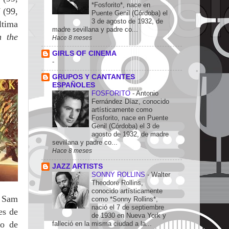
*Fosforito*, nace en
5
(99,
Puente Genil (Córdoba) el
3 de agosto de 1932, de
ltima
madre sevillana y padre co...
n the
Hace 8 meses
GIRLS OF CINEMA
-
GRUPOS Y CANTANTES
ESPAÑOLES
FOSFORITO
-
Antonio
Fernández Díaz, conocido
artísticamente como
Fosforito, nace en Puente
Genil (Córdoba) el 3 de
agosto de 1932, de madre
sevillana y padre co...
Hace 8 meses
JAZZ ARTISTS
SONNY ROLLINS
-
Walter
Theodore Rollins,
conocido artísticamente
e Sam
como *Sonny Rollins*,
nació el 7 de septiembre
es de
de 1930 en Nueva York y
ro de
falleció en la misma ciudad a la...