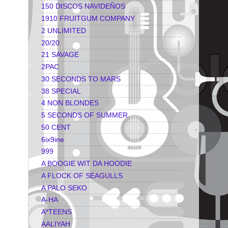
150 DISCOS NAVIDEÑOS
1910 FRUITGUM COMPANY
2 UNLIMITED
20/20
21 SAVAGE
2PAC
30 SECONDS TO MARS
38 SPECIAL
4 NON BLONDES
5 SECONDS OF SUMMER
50 CENT
6ix9ine
999
A BOOGIE WIT DA HOODIE
A FLOCK OF SEAGULLS
A PALO SEKO
A-HA
A*TEENS
AALIYAH