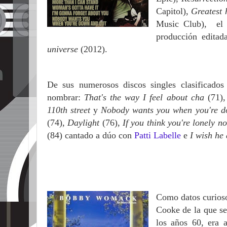
Capitol),
Greatest 
Music Club), el
producción edita
universe
(2012).
De sus numerosos discos singles clasificados 
nombrar:
That's the way I feel about cha
(71)
110th street
y
Nobody wants you when you're d
(74),
Daylight
(76),
If you think you're lonely 
(84) cantado a dúo con
Patti Labelle
e
I wish he
Como datos curios
Cooke de la que se
los años 60, era 