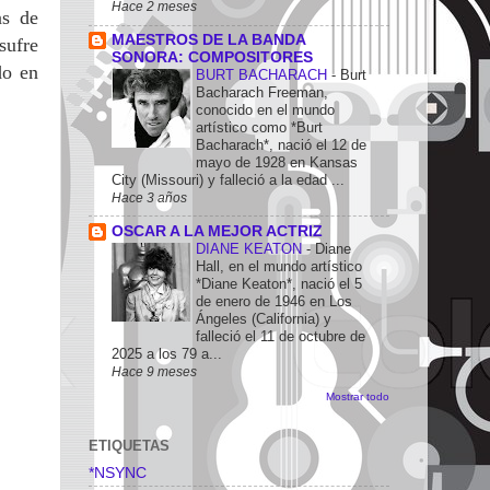
Hace 2 meses
as de
MAESTROS DE LA BANDA
sufre
SONORA: COMPOSITORES
do en
BURT BACHARACH
-
Burt
Bacharach Freeman,
conocido en el mundo
artístico como *Burt
Bacharach*, nació el 12 de
mayo de 1928 en Kansas
City (Missouri) y falleció a la edad ...
Hace 3 años
OSCAR A LA MEJOR ACTRIZ
DIANE KEATON
-
Diane
Hall, en el mundo artístico
*Diane Keaton*, nació el 5
de enero de 1946 en Los
Ángeles (California) y
falleció el 11 de octubre de
2025 a los 79 a...
Hace 9 meses
Mostrar todo
ETIQUETAS
*NSYNC