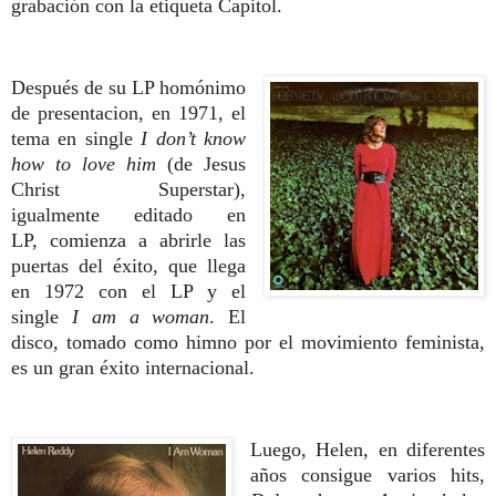
grabación con la etiqueta Capitol.
Después de su LP homónimo
de presentacion, en 1971, el
tema en single
I don’t know
how to
love him
(de Jesus
Christ Superstar),
igualmente editado en
LP,
comienza a abrirle las
puertas del éxito,
que llega
en 1972 con el LP y el
single
I am a woman
.
El
disco, tomado como
himno por el movimiento feminista,
es un
gran éxito internacional.
Luego, Helen, en diferentes
años con
sigue varios hits,