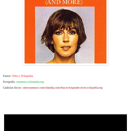
Fuente:
Orbis y Wikipedia
Fotografía:
commons.wikimedia.org
Carátulas discos:
rateyourmusic.com/
cdandlp.com/ebay.es/hitparade.ch/en.wikipedia.org