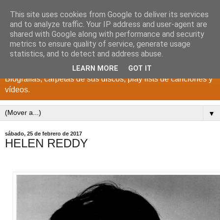
This site uses cookies from Google to deliver its services
DISCOS PARA EL
and to analyze traffic. Your IP address and user-agent are
shared with Google along with performance and security
RECUERDO
metrics to ensure quality of service, generate usage
statistics, and to detect and address abuse.
CANTANTES Y GRUPOS DE LOS AÑOS 1950 a 2022.
LEARN MORE
GOT IT
Biografías, carpetas de sus discos, play lists de canciones y
vídeos.
▼
sábado, 25 de febrero de 2017
HELEN REDDY