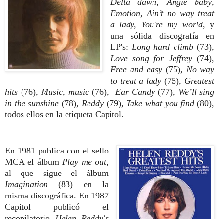
Delta dawn
,
Angie baby
,
Emotion
,
Ain’t no way
treat
a lady,
You're my world
, y
una sólida discografía en
LP's:
Long
hard climb
(73),
Love song for Jeffrey
(74),
Free and
easy
(75),
No way
to treat a lady
(75),
Greatest
hits
(76),
Music, music
(76),
Ear Candy
(77),
We’ll sing
in the sunshine
(78),
Reddy
(79),
Take what you find
(80),
todos ellos en la etiqueta Capitol.
En 1981 publica con el sello
MCA el álbum
Play me out
,
al que sigue el álbum
Imagination
(83) en la
misma discográfica. En 1987
Capitol publicó el
recopilatorio
Helen Reddy's