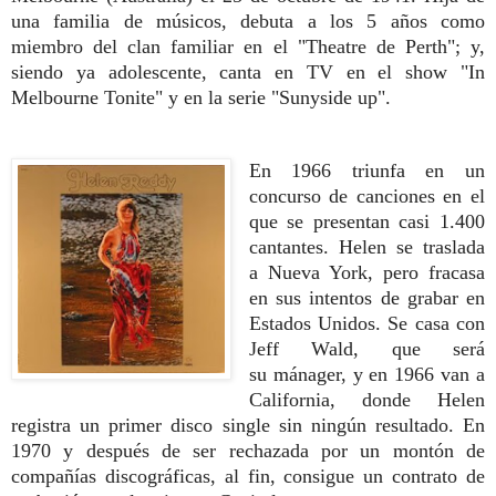
una familia de músicos,
debuta a los 5 años como
miembro del
clan familiar en el "Theatre de Perth";
y,
siendo ya adolescente, canta en TV en
el show "In
Melbourne Tonite" y en la serie "
Sunyside up".
En 1966 triunfa en un
con
curso de canciones en el
que se presen
tan casi 1.400
cantantes. Helen se trasla
da
a Nueva York, pero fracasa
en sus
intentos de grabar en
Estados Unidos.
Se casa con
Jeff Wald, que será
su
mánager, y en 1966 van a
California,
donde Helen
registra un primer disco single sin ningún resultado
. En
1970 y después de ser rechazada por un montón de
compañías discográficas, al fin, consigue un contrato de