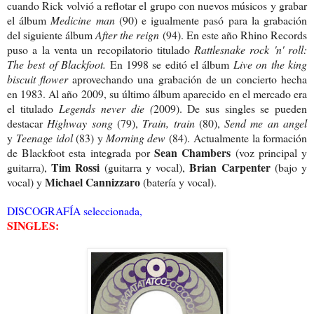
cuando Rick volvió a reflotar el grupo con nuevos músicos y grabar
el álbum
Medicine man
(90) e igualmente pasó para la grabación
del siguiente álbum
After the reign
(94). En este año Rhino Records
puso a la venta un recopilatorio titulado
Rattlesnake rock 'n' roll:
The best of Blackfoot.
En 1998 se editó el álbum
Live on the king
biscuit flower
aprovechando una grabación de un concierto hecha
en 1983. Al año 2009, su último álbum aparecido en el mercado era
el titulado
Legends never die (
2009). De sus singles se pueden
destacar
Highway song
(79),
Train, train
(80),
Send me an angel
y
Teenage idol
(83) y
Morning dew
(84). Actualmente la formación
Sean Chambers
de Blackfoot esta integrada por
(voz principal y
Tim Rossi
Brian Carpenter
guitarra),
(guitarra y vocal),
(bajo y
Michael Cannizzaro
vocal) y
(batería y vocal).
DISCOGRAFÍA seleccionada,
SINGLES: