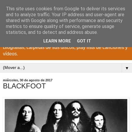
This site uses cookies from Google to deliver its services
DISCOS PARA EL
and to analyze traffic. Your IP address and user-agent are
shared with Google along with performance and security
RECUERDO
metrics to ensure quality of service, generate usage
statistics, and to detect and address abuse.
CANTANTES Y GRUPOS DE LOS AÑOS 1950 a 2022.
LEARN MORE
GOT IT
Biografías, carpetas de sus discos, play lists de canciones y
vídeos.
▼
miércoles, 30 de agosto de 2017
BLACKFOOT