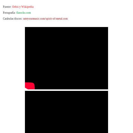
Fuente:
Orbis y Wikipedia
Fotografía:
flarocks.com
Carátulas discos:
rateyourmusic.com/
spirit-of-metal.com