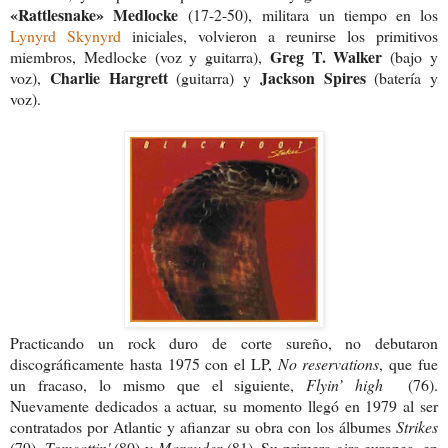
«Rattlesnake» Medlocke
(17-2-50), militara un tiempo en los
Lynyrd Skynyrd
iniciales, volvieron a reunirse los primitivos
Greg T. Walker
miembros, Medlocke (voz y guitarra),
(bajo y
Charlie Hargrett
Jackson Spires
voz),
(guitarra) y
(batería y
voz).
Practicando un rock duro de corte sureño, no debutaron
discográficamente hasta 1975 con el LP,
No reservations
, que fue
un fracaso, lo mismo que el siguiente,
Flyin’ high
(76).
Nuevamente dedicados a actuar, su momento llegó en 1979 al ser
contratados por Atlantic y afianzar su obra con los álbumes
Strikes
(79),
Tomcattin'
(80) y
Marauder
(81). Su primera gira europea, en