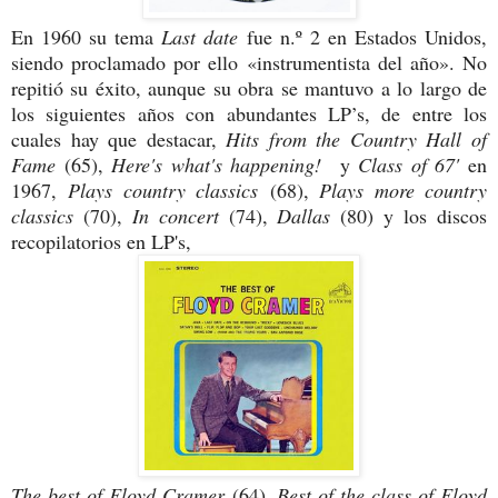
En 1960 su tema
Last date
fue n.º 2 en Estados Unidos,
siendo proclamado por ello «instrumentista del año». No
repitió su éxito, aunque su obra se mantuvo a lo largo de
los siguientes años con abundantes LP’s, de entre los
cuales hay que destacar,
Hits from the Country Hall of
Fame
(65),
Here's what's happening!
y
Class of 67'
en
1967,
Plays country classics
(68),
Plays more country
classics
(70),
In concert
(74),
Dallas
(80) y los discos
recopilatorios en LP's,
The best of Floyd Cramer
(64),
Best of the class of Floyd