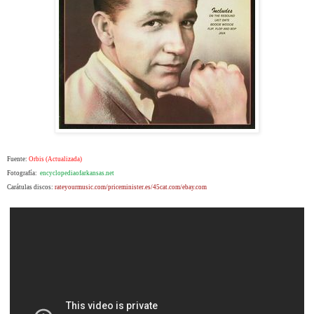
Fuente:
Orbis (Actualizada)
Fotografía:
encyclopediaofarkansas.net
Carátulas discos:
rateyourmusic.com/
priceminister.es/45cat.com/ebay.com