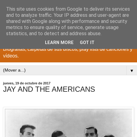
This site uses cookies from Google to deliver its services
DISCOS PARA EL
and to analyze traffic. Your IP address and user-agent are
shared with Google along with performance and security
RECUERDO
metrics to ensure quality of service, generate usage
statistics, and to detect and address abuse.
CANTANTES Y GRUPOS DE LOS AÑOS 1950 a 2022.
LEARN MORE
GOT IT
Biografías, carpetas de sus discos, play lists de canciones y
vídeos.
▼
jueves, 19 de octubre de 2017
JAY AND THE AMERICANS