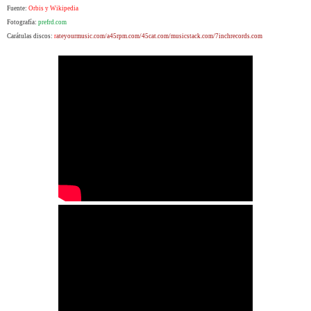
Fuente:
Orbis y Wikipedia
Fotografía:
prefrd.com
Carátulas discos:
r
ateyourmusic.com/a45rpm.com/45cat.com/musicstack.com/
7inchrecords.com