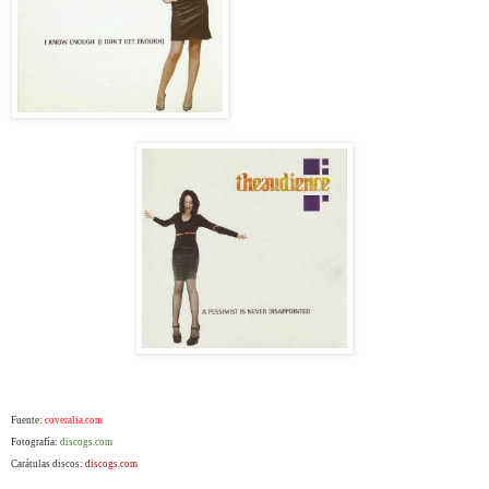
Fuente:
coveralia.com
Fotografía:
discogs.com
Carátulas discos
: discogs.com