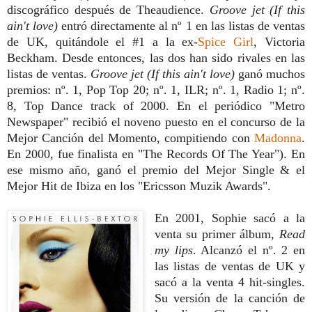
discográfico después de Theaudience.
Groove jet (If this
ain't love)
entró directamente al nº 1 en las listas de ventas
de UK, quitándole el #1 a la ex-
Spice Girl
, Victoria
Beckham. Desde entonces, las dos han sido rivales en las
listas de ventas.
Groove jet (If this ain't love)
ganó muchos
premios: nº. 1, Pop Top 20; nº. 1, ILR; nº. 1, Radio 1; nº.
8, Top Dance track of 2000. En el periódico "Metro
Newspaper" recibió el noveno puesto en el concurso de la
Mejor Canción del Momento, compitiendo con
Madonna
.
En 2000, fue finalista en "The Records Of The Year"). En
ese mismo año, ganó el premio del Mejor Single & el
Mejor Hit de Ibiza en los "Ericsson Muzik Awards".
En 2001, Sophie sacó a la
venta su primer álbum,
Read
my lips
. Alcanzó el nº. 2 en
las listas de ventas de UK y
sacó a la venta 4 hit-singles.
Su versión de la canción de