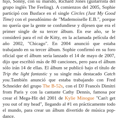
hijo, Sonny, con su marido, Richard Jones (guitarrista del
grupo inglés The Feeling). A comienzos del 2005, Sophie
participó con Busface en el single
Circles (Just My Good
Time)
con el pseudónimo de "Mademoiselle E.B.", porque
no quería que la gente se confundiese y dijesen que era el
primer single de su tercer álbum. En ese año, se le
consideró para el rol de Kitty, en la aclamada película del
año 2002, "Chicago". En 2004 anunció que estaba
trabajando en su tercer álbum. Sophie confirmó en su foro
oficial que el álbum sería lanzado el 14 de mayo de 2007,
dijo que escribió más de 80 canciones, pero para el álbum
sólo irán 14 de ellas. El álbum se publicó bajo el título de
Trip the light fantastic
y su single más destacado
Catch
you
.También anunció que estaba trabajando con Fred
Schneider del grupo
The B-52s
, con el DJ Francés Dimitri
from Paris y con la cantante Cathy Dennis, famosa por
crear el Mega-Hit del 2001 de
Kylie Minogue
"Can't get
you out of my head", llegando al #1 en prácticamente todo
el mundo, para crear un álbum divertido de música pop-
dance.