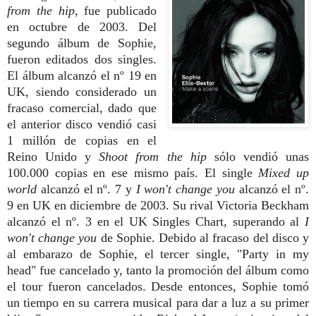
from the hip
, fue publicado
en octubre de 2003. Del
segundo álbum de Sophie,
fueron editados dos singles.
El álbum alcanzó el nº 19 en
UK, siendo considerado un
fracaso comercial, dado que
el anterior disco vendió casi
1 millón de copias en el
Reino Unido y
Shoot from the hip
sólo vendió unas
100.000 copias en ese mismo país. El single
Mixed up
world
alcanzó el nº. 7 y
I won't change you
alcanzó el nº.
9 en UK en diciembre de 2003. Su rival Victoria Beckham
alcanzó el nº. 3 en el UK Singles Chart, superando al
I
won't change you
de Sophie. Debido al fracaso del disco y
al embarazo de Sophie, el tercer single, "Party in my
head" fue cancelado y, tanto la promoción del álbum como
el tour fueron cancelados. Desde entonces, Sophie tomó
un tiempo en su carrera musical para dar a luz a su primer