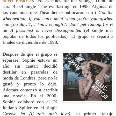
Street Preachers
"Black holes for the young", como un
cara B del single "The everlasting" en 1998. Algunas de
las canciones que Theaudience
publicaron son
I Gor the
wherewithal
,
If you can't do it when you're young;when
can you do it?
,
I know enough (I don't get Enough)
y el
hit
A pessimist is never dissappointed
(el single más
popular de todos los publicados). El grupo se separó a
finales de diciembre de 1998.
Después de que el grupo se
separase, Sophie estuvo un
año sin cantar; decidió
desfilar en pasarelas de
moda de Londres, pero no le
gustó y pronto lo dejó.
Además comenzó a escribir
una novela. En el 2000,
Sophie colaboró con el DJ
Italiano Spiller en el single
Groove jet (If this ain't love)
, su primer trabajo