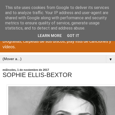
This site uses cookies from Google to deliver its services
DISCOS PARA EL
and to analyze traffic. Your IP address and user-agent are
shared with Google along with performance and security
RECUERDO
metrics to ensure quality of service, generate usage
statistics, and to detect and address abuse.
CANTANTES Y GRUPOS DE LOS AÑOS 1950 a 2022.
LEARN MORE
GOT IT
Biografías, carpetas de sus discos, play lists de canciones y
vídeos.
▼
miércoles, 1 de noviembre de 2017
SOPHIE ELLIS-BEXTOR