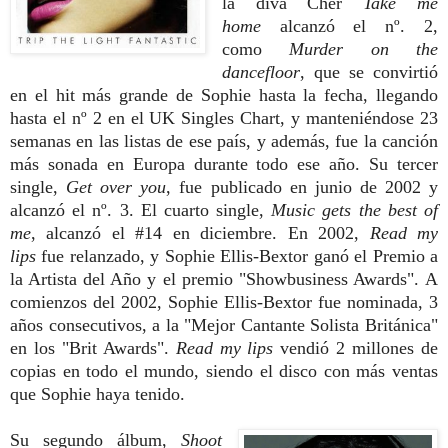
la diva Cher
Take me
home
alcanzó el nº. 2,
como
Murder on the
dancefloor
, que se convirtió
en el hit más grande de Sophie hasta la fecha, llegando
hasta el nº 2 en el UK Singles Chart, y manteniéndose 23
semanas en las listas de ese país, y además, fue la canción
más sonada en Europa durante todo ese año. Su tercer
single,
Get over you
, fue publicado en junio de 2002 y
alcanzó el nº. 3. El cuarto single,
Music gets the best of
me
, alcanzó el #14 en diciembre. En 2002,
Read my
lips
fue relanzado, y Sophie Ellis-Bextor ganó el Premio a
la Artista del Año y el premio "Showbusiness Awards". A
comienzos del 2002, Sophie Ellis-Bextor fue nominada, 3
años consecutivos, a la "Mejor Cantante Solista Británica"
en los "Brit Awards".
Read my lips
vendió 2 millones de
copias en todo el mundo, siendo el disco con más ventas
que Sophie haya tenido.
Su segundo álbum,
Shoot