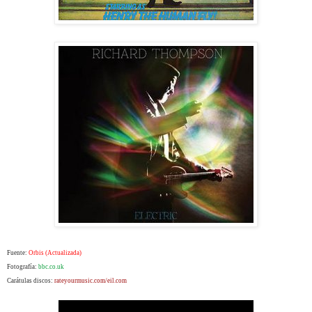
Fuente:
Orbis (Actualizada)
Fotografía:
bbc.co.uk
Carátulas discos:
rateyourmusic.com/eil.com