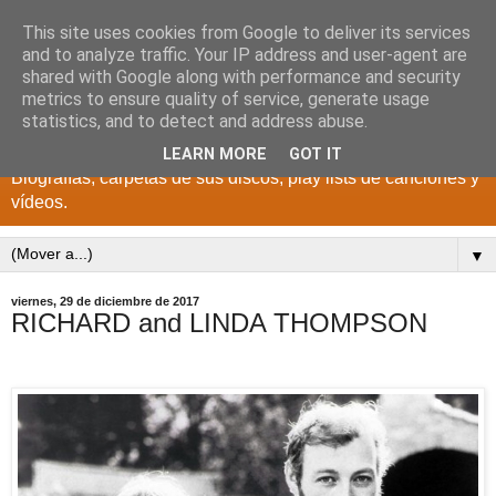
This site uses cookies from Google to deliver its services
DISCOS PARA EL
and to analyze traffic. Your IP address and user-agent are
shared with Google along with performance and security
RECUERDO
metrics to ensure quality of service, generate usage
statistics, and to detect and address abuse.
CANTANTES Y GRUPOS DE LOS AÑOS 1950 a 2022.
LEARN MORE
GOT IT
Biografías, carpetas de sus discos, play lists de canciones y
vídeos.
▼
viernes, 29 de diciembre de 2017
RICHARD and LINDA THOMPSON