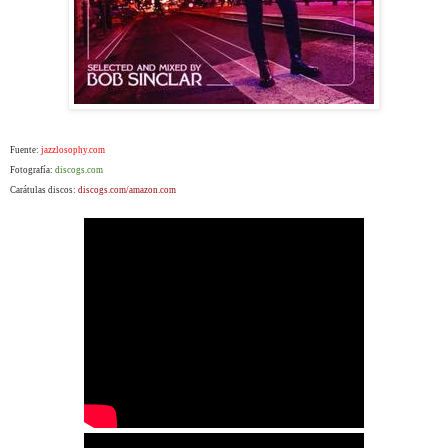
Fuente:
jazzlosophy.com
Fotografía:
discogs.com
Carátulas discos:
discogs.com/amazon.com