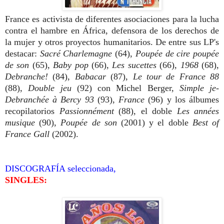
France es activista de diferentes asociaciones para la lucha
contra el hambre en África, defensora de los derechos de
la mujer y otros proyectos humanitarios. De entre sus LP's
destacar:
Sacré Charlemagne
(64),
Poupée de cire poupée
de son
(65),
Baby pop
(66),
Les sucettes
(66),
1968
(68),
Debranche!
(84),
Babacar
(87),
Le tour de France 88
(88),
Double jeu
(92) con Michel Berger,
Simple je-
Debranchée à Bercy 93
(93),
France
(96) y los álbumes
recopilatorios
Passionnément
(88), el doble
Les années
musique
(90),
Poupée de son
(2001) y el doble
Best of
France Gall
(2002).
DISCOGRAFÍA seleccionada,
SINGLES: