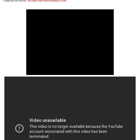
Carátulas de discos:
a45rpm.com/rateyourmusic.com