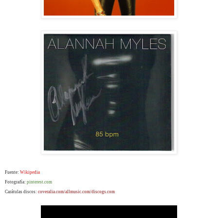
Fuente:
Wikipedia
Fotografía:
pinterest.com
Carátulas discos:
coveralia.com/allmusic.com/discogs.com