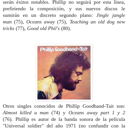
serán éxitos notables. Phillip no segui
rá por esta línea,
prefiriendo la composi
ción, y sus nuevos discos le
sumirán en un
discreto segundo plano:
Jingle jangle
man
(75),
Oceans away
(75),
Teaching an old
dog new
tricks
(77),
Good old Phil's
(80).
Otros singles conocidos de Phillip Goodhand-Tait son:
Almost killed a man
(74) y
Oceans away part 1 y 2
(76). Phillip es autor de la banda sonora de la película
"Universal soldier" del año 1971 (no confundir con la