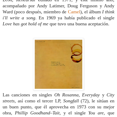
acompaña
do por Andy Latimer, Doug Ferguson y An
dy
Ward (poco después, miembro de
Ca
mel
), el álbum
I think
i'll write a song
. En 1969 ya había publicado el single
Love has got hold of me
que tuvo una buena aceptación.
Las can
ciones en singles
Oh Rosanna
,
Everyday
y
City
streets
, así como el tercer LP,
Song
fall
(72), le sitúan en
un buen punto, que él
aprovecha en 1973 con su mejor
obra,
Phillip Goodhand–Tait
, y el single
You are
,
que