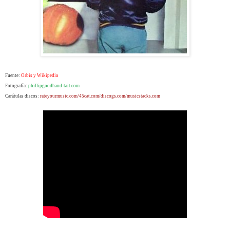
Fuente:
Orbis y Wikipedia
Fotografía:
phillipgoodhand
-
tait
.com
Carátulas discos:
rateyourmusic.com/45cat.com/discogs.com/musicstacks.com