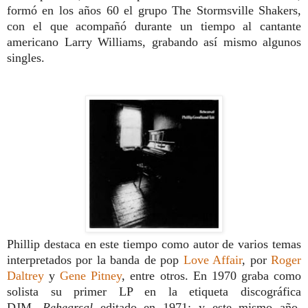
formó
en los años 60 el grupo The Stormsville
Shakers,
con el que acompañó
durante
un tiempo al cantante
americano Larry
Williams, grabando así mismo algunos
sin
gles.
Phillip destaca en este tiempo como
autor de varios temas
interpretados por la banda de pop
Love Affair
, por
Roger
Daltrey
y
Gene Pitney
, entre otros. En
1970 graba como
solista su primer LP en la etiqueta discográfica
DJM,
Rehearsal
editado
en 1971; y este mismo año,