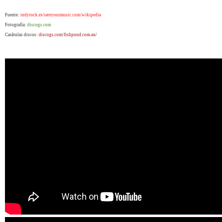
Fuente:
indyrock.es/rateyourmusic.com/wikipedia
Fotografía:
discogs.com
Carátulas discos:
discogs.com/
fishpond.com.au/