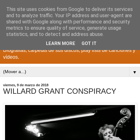
This site uses cookies from Google to deliver its services
DISCOS PARA EL
and to analyze traffic. Your IP address and user-agent are
shared with Google along with performance and security
RECUERDO
metrics to ensure quality of service, generate usage
statistics, and to detect and address abuse.
CANTANTES Y GRUPOS DE LOS AÑOS 1950 a 2022.
LEARN MORE
GOT IT
Biografías, carpetas de sus discos, play lists de canciones y
vídeos.
▼
viernes, 9 de marzo de 2018
WILLARD GRANT CONSPIRACY