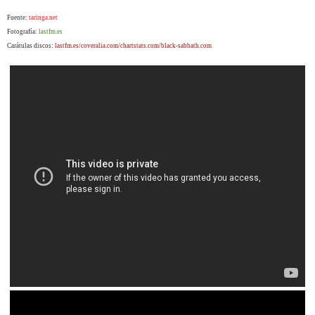
Fuente:
taringa.net
Fotografía:
lastfm.es
Carátulas discos:
lastfm.es/coveralia.com/chartstats.com/black-sabbath.com