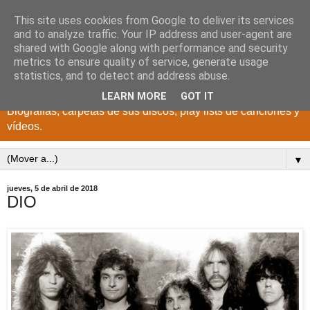
This site uses cookies from Google to deliver its services
DISCOS PARA EL
and to analyze traffic. Your IP address and user-agent are
shared with Google along with performance and security
RECUERDO
metrics to ensure quality of service, generate usage
statistics, and to detect and address abuse.
CANTANTES Y GRUPOS DE LOS AÑOS 1950 a 2022.
LEARN MORE
GOT IT
Biografías, carpetas de sus discos, play lists de canciones y
vídeos.
▼
jueves, 5 de abril de 2018
DIO