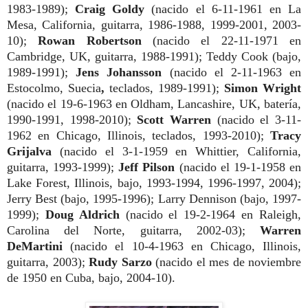
1983-1989);
Craig Goldy
(nacido el 6-11-1961 en La
Mesa, California, guitarra, 1986-1988, 1999-2001, 2003-
10);
Rowan Robertson
(nacido el 22-11-1971 en
Cambridge, UK, guitarra, 1988-1991); Teddy Cook (bajo,
1989-1991);
Jens Johansson
(nacido el 2-11-1963 en
Estocolmo, Suecia
,
teclados, 1989-1991);
Simon Wright
(nacido el 19-6-1963 en Oldham, Lancashire, UK,
batería,
1990-1991, 1998-2010);
Scott Warren
(nacido el 3-11-
1962 en Chicago, Illinois, teclados, 1993-2010);
Tracy
Grijalva
(nacido el 3-1-1959 en Whittier, California,
guitarra, 1993-1999);
Jeff Pilson
(nacido el 19-1-1958 en
Lake Forest, Illinois, bajo, 1993-1994, 1996-1997, 2004);
Jerry Best (bajo, 1995-1996); Larry Dennison (bajo, 1997-
1999);
Doug Aldrich
(nacido el 19-2-1964 en Raleigh,
Carolina del Norte, guitarra, 2002-03);
Warren
DeMartini
(nacido el 10-4-1963 en Chicago, Illinois,
guitarra, 2003);
Rudy Sarzo
(nacido el mes de noviembre
de 1950 en Cuba, bajo, 2004-10).