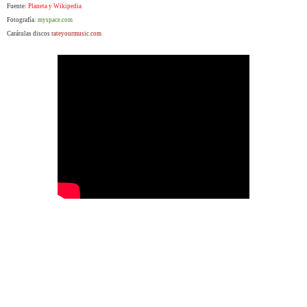
Fuente:
Planeta y Wikipedia
Fotografía
: myspace.com
Carátulas discos
rateyourmusic.com