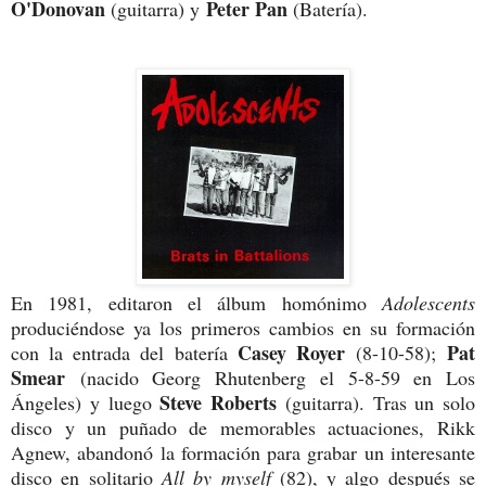
O'Donovan
Peter Pan
(guitarra) y
(Batería).
En 1981, editaron el álbum homónimo
Adolescents
produciéndose ya los primeros cambios en su formación
Casey Royer
Pat
con la entrada del batería
(8-10-58);
Smear
(nacido Georg Rhutenberg el 5-8-59 en Los
Steve Roberts
Ángeles) y luego
(guitarra). Tras un solo
disco y un puñado de memorables actuaciones, Rikk
Agnew, abandonó la formación para grabar un interesante
disco en solitario
All by myself
(82), y algo después se