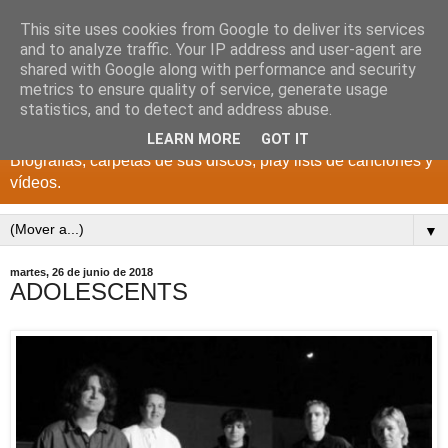
This site uses cookies from Google to deliver its services
DISCOS PARA EL
and to analyze traffic. Your IP address and user-agent are
shared with Google along with performance and security
RECUERDO
metrics to ensure quality of service, generate usage
statistics, and to detect and address abuse.
CANTANTES Y GRUPOS DE LOS AÑOS 1950 a 2022.
LEARN MORE
GOT IT
Biografías, carpetas de sus discos, play lists de canciones y
vídeos.
▼
martes, 26 de junio de 2018
ADOLESCENTS