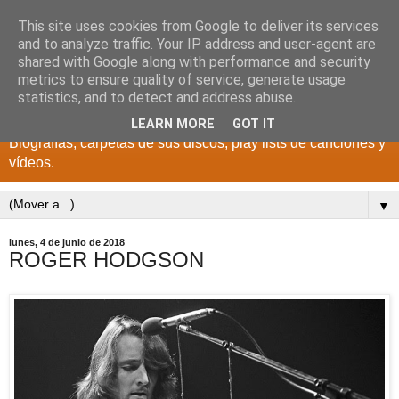
This site uses cookies from Google to deliver its services
DISCOS PARA EL
and to analyze traffic. Your IP address and user-agent are
shared with Google along with performance and security
RECUERDO
metrics to ensure quality of service, generate usage
statistics, and to detect and address abuse.
CANTANTES Y GRUPOS DE LOS AÑOS 1950 a 2022.
LEARN MORE
GOT IT
Biografías, carpetas de sus discos, play lists de canciones y
vídeos.
▼
lunes, 4 de junio de 2018
ROGER HODGSON